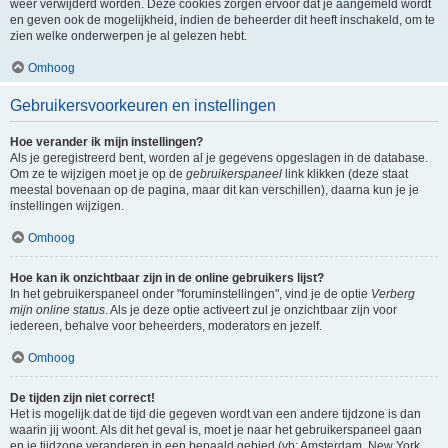
weer verwijderd worden. Deze cookies zorgen ervoor dat je aangemeld wordt
en geven ook de mogelijkheid, indien de beheerder dit heeft inschakeld, om te
zien welke onderwerpen je al gelezen hebt.
Omhoog
Gebruikersvoorkeuren en instellingen
Hoe verander ik mijn instellingen?
Als je geregistreerd bent, worden al je gegevens opgeslagen in de database.
Om ze te wijzigen moet je op de
gebruikerspaneel
link klikken (deze staat
meestal bovenaan op de pagina, maar dit kan verschillen), daarna kun je je
instellingen wijzigen.
Omhoog
Hoe kan ik onzichtbaar zijn in de online gebruikers lijst?
In het gebruikerspaneel onder "foruminstellingen", vind je de optie
Verberg
mijn online status
. Als je deze optie activeert zul je onzichtbaar zijn voor
iedereen, behalve voor beheerders, moderators en jezelf.
Omhoog
De tijden zijn niet correct!
Het is mogelijk dat de tijd die gegeven wordt van een andere tijdzone is dan
waarin jij woont. Als dit het geval is, moet je naar het gebruikerspaneel gaan
en je tijdzone veranderen in een bepaald gebied (vb: Amsterdam, New York,