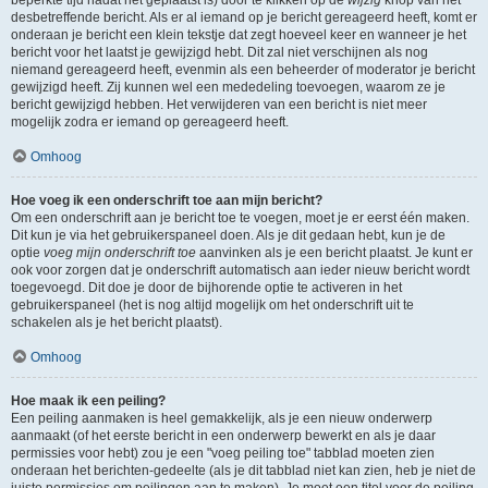
beperkte tijd nadat het geplaatst is) door te klikken op de
wijzig
knop van het
desbetreffende bericht. Als er al iemand op je bericht gereageerd heeft, komt er
onderaan je bericht een klein tekstje dat zegt hoeveel keer en wanneer je het
bericht voor het laatst je gewijzigd hebt. Dit zal niet verschijnen als nog
niemand gereageerd heeft, evenmin als een beheerder of moderator je bericht
gewijzigd heeft. Zij kunnen wel een mededeling toevoegen, waarom ze je
bericht gewijzigd hebben. Het verwijderen van een bericht is niet meer
mogelijk zodra er iemand op gereageerd heeft.
Omhoog
Hoe voeg ik een onderschrift toe aan mijn bericht?
Om een onderschrift aan je bericht toe te voegen, moet je er eerst één maken.
Dit kun je via het gebruikerspaneel doen. Als je dit gedaan hebt, kun je de
optie
voeg mijn onderschrift toe
aanvinken als je een bericht plaatst. Je kunt er
ook voor zorgen dat je onderschrift automatisch aan ieder nieuw bericht wordt
toegevoegd. Dit doe je door de bijhorende optie te activeren in het
gebruikerspaneel (het is nog altijd mogelijk om het onderschrift uit te
schakelen als je het bericht plaatst).
Omhoog
Hoe maak ik een peiling?
Een peiling aanmaken is heel gemakkelijk, als je een nieuw onderwerp
aanmaakt (of het eerste bericht in een onderwerp bewerkt en als je daar
permissies voor hebt) zou je een "voeg peiling toe" tabblad moeten zien
onderaan het berichten-gedeelte (als je dit tabblad niet kan zien, heb je niet de