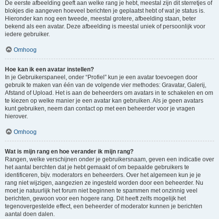
De eerste afbeelding geeft aan welke rang je hebt, meestal zijn dit sterretjes of
blokjes die aangeven hoeveel berichten je geplaatst hebt of wat je status is.
Hieronder kan nog een tweede, meestal grotere, afbeelding staan, beter
bekend als een avatar. Deze afbeelding is meestal uniek of persoonlijk voor
iedere gebruiker.
Omhoog
Hoe kan ik een avatar instellen?
In je Gebruikerspaneel, onder “Profiel” kun je een avatar toevoegen door
gebruik te maken van één van de volgende vier methodes: Gravatar, Galerij,
Afstand of Upload. Het is aan de beheerders om avatars in te schakelen en om
te kiezen op welke manier je een avatar kan gebruiken. Als je geen avatars
kunt gebruiken, neem dan contact op met een beheerder voor je vragen
hierover.
Omhoog
Wat is mijn rang en hoe verander ik mijn rang?
Rangen, welke verschijnen onder je gebruikersnaam, geven een indicatie over
het aantal berchten dat je hebt gemaakt of om bepaalde gebruikers te
identificeren, bijv. moderators en beheerders. Over het algemeen kun je je
rang niet wijzigen, aangezien ze ingesteld worden door een beheerder. Nu
moet je natuurlijk het forum niet beginnen te spammen met onzinnig veel
berichten, gewoon voor een hogere rang. Dit heeft zelfs mogelijk het
tegenovergestelde effect, een beheerder of moderator kunnen je berichten
aantal doen dalen.