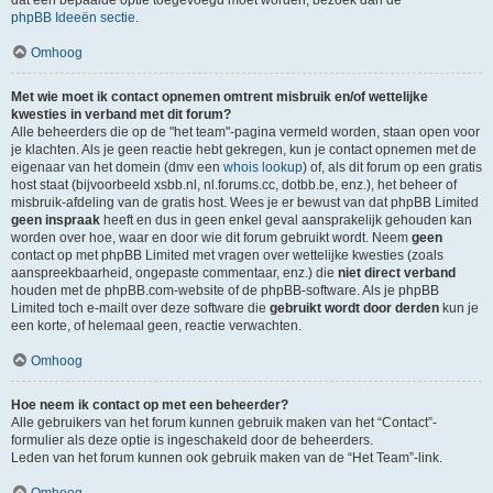
dat een bepaalde optie toegevoegd moet worden, bezoek dan de
phpBB Ideeën sectie
.
Omhoog
Met wie moet ik contact opnemen omtrent misbruik en/of wettelijke
kwesties in verband met dit forum?
Alle beheerders die op de "het team"-pagina vermeld worden, staan open voor
je klachten. Als je geen reactie hebt gekregen, kun je contact opnemen met de
eigenaar van het domein (dmv een
whois lookup
) of, als dit forum op een gratis
host staat (bijvoorbeeld xsbb.nl, nl.forums.cc, dotbb.be, enz.), het beheer of
misbruik-afdeling van de gratis host. Wees je er bewust van dat phpBB Limited
geen inspraak
heeft en dus in geen enkel geval aansprakelijk gehouden kan
worden over hoe, waar en door wie dit forum gebruikt wordt. Neem
geen
contact op met phpBB Limited met vragen over wettelijke kwesties (zoals
aanspreekbaarheid, ongepaste commentaar, enz.) die
niet direct verband
houden met de phpBB.com-website of de phpBB-software. Als je phpBB
Limited toch e-mailt over deze software die
gebruikt wordt door derden
kun je
een korte, of helemaal geen, reactie verwachten.
Omhoog
Hoe neem ik contact op met een beheerder?
Alle gebruikers van het forum kunnen gebruik maken van het “Contact”-
formulier als deze optie is ingeschakeld door de beheerders.
Leden van het forum kunnen ook gebruik maken van de “Het Team”-link.