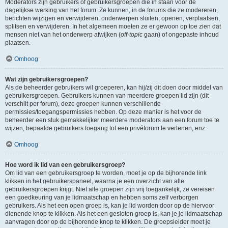
Moderators zijn gebruikers of gebruikersgroepen die in staan voor de
dagelijkse werking van het forum. Ze kunnen, in de forums die ze modereren,
berichten wijzigen en verwijderen; onderwerpen sluiten, openen, verplaatsen,
splitsen en verwijderen. In het algemeen moeten ze er gewoon op toe zien dat
mensen niet van het onderwerp afwijken (
off-topic
gaan) of ongepaste inhoud
plaatsen.
Omhoog
Wat zijn gebruikersgroepen?
Als de beheerder gebruikers wil groeperen, kan hij/zij dit doen door middel van
gebruikersgroepen. Gebruikers kunnen van meerdere groepen lid zijn (dit
verschilt per forum), deze groepen kunnen verschillende
permissies/toegangspermissies hebben. Op deze manier is het voor de
beheerder een stuk gemakkelijker meerdere moderators aan een forum toe te
wijzen, bepaalde gebruikers toegang tot een privéforum te verlenen, enz.
Omhoog
Hoe word ik lid van een gebruikersgroep?
Om lid van een gebruikersgroep te worden, moet je op de bijhorende link
klikken in het gebruikerspaneel, waarna je een overzicht van alle
gebruikersgroepen krijgt. Niet alle groepen zijn vrij toegankelijk, ze vereisen
een goedkeuring van je lidmaatschap en hebben soms zelf verborgen
gebruikers. Als het een open groep is, kan je lid worden door op de hiervoor
dienende knop te klikken. Als het een gesloten groep is, kan je je lidmaatschap
aanvragen door op de bijhorende knop te klikken. De groepsleider moet je