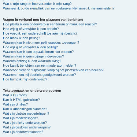
Wat is mijn rang en hoe verander ik mijn rang?
Wanneer ik op de e-maillink van een gebruiker klik, moet ik me aanmelden?
Vragen in verband met het plaatsen van berichten
Hoe plaats ik een onderwerp in een forum of maak een reactie?
Hoe wijzig of verwijder ik een bericht?
Hoe voeg ik een onderschrift toe aan mijn bericht?
Hoe maak ik een peiling?
Waarom kan ik niet meer peilingsopties toevoegen?
Hoe wijzig of verwijder ik een peiling?
Waarom kan ik een bepaald forum niet openen?
Waarom kan ik geen bijlagen toevoegen?
Waarom ontving ik een waarschuwing?
Hoe kan ik berichten aan een moderator melden?
Waarvoor dient de "Opslaan"-knop bij het plaatsen van een bericht?
Waarom moet mijn bericht goedgekeurd worden?
Hoe bump ik mijn onderwerp?
Tekstopmaak en onderwerp soorten
Wat is BBCode?
Kan ik HTML gebruiken?
Wat zijn Smilies?
Kan ik afbeeldingen plaatsen?
Wat zijn globale mededelingen?
Wat zijn mededelingen?
Wat zijn sticky onderwerpen?
Wat zijn gesloten onderwerpen?
Wat zijn onderwerpiconen?