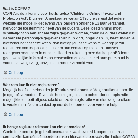
Wat is COPPA?
COPPA is de afkorting voor het Engelse "Children’s Online Privacy and
Protection Act". Dit is een Amerikaanse wet uit 1998 die vereist dat iedere
website die mogelijk gegevens van jongeren onder de 13 jaar verzamelt,
hiervoor de toestemming heeft van de ouders. Deze toestemming moet
schriftelijk of op een andere wijze gegeven worden, zodat de ouders weten dat
de website persoonlijke gegevens van hun kind, jonger dan 13, heeft. Indien je
niet zeker bent of deze wet al dan niet op jou of de website waarop je wil
registreren van toepassing is, neem dan contact op met een juridisch
raadgever voor meer informatie. Houd er rekening mee dat het phpBB-team
geen wettelijke informatie kan verschaffen en ook niet het aanspreekpunt is
voor deze wetgeving, tenzij dit hieronder vermeld wordt.
Omhoog
Waarom kan ik niet registreren?
Mogelijk heeft de beheerder je IP-adres verbannen, of de gebruikersnaam die
je opgeeft verboden. Tevens is het mogelijk dat de beheerder de registratie
mogelijkheid heeft uitgeschakeld om zo de registratie van nieuwe gebruikers
te voorkomen. Neem contact op met de beheerder voor verdere hulp.
Omhoog
Ik ben geregistreerd maar kan niet aanmelden!
Controleer eerst of je gebruikersnaam en wachtwoord kloppen. Indien ze
correct zijn, kan één of meerdere zaken hiervan de oorzaak zijn. Indien COPPA