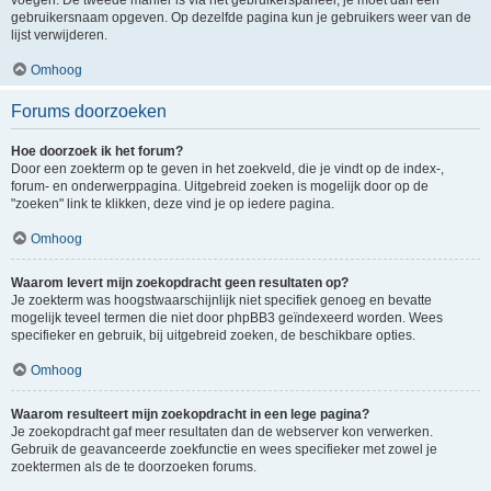
voegen. De tweede manier is via het gebruikerspaneel, je moet dan een
gebruikersnaam opgeven. Op dezelfde pagina kun je gebruikers weer van de
lijst verwijderen.
Omhoog
Forums doorzoeken
Hoe doorzoek ik het forum?
Door een zoekterm op te geven in het zoekveld, die je vindt op de index-,
forum- en onderwerppagina. Uitgebreid zoeken is mogelijk door op de
"zoeken" link te klikken, deze vind je op iedere pagina.
Omhoog
Waarom levert mijn zoekopdracht geen resultaten op?
Je zoekterm was hoogstwaarschijnlijk niet specifiek genoeg en bevatte
mogelijk teveel termen die niet door phpBB3 geïndexeerd worden. Wees
specifieker en gebruik, bij uitgebreid zoeken, de beschikbare opties.
Omhoog
Waarom resulteert mijn zoekopdracht in een lege pagina?
Je zoekopdracht gaf meer resultaten dan de webserver kon verwerken.
Gebruik de geavanceerde zoekfunctie en wees specifieker met zowel je
zoektermen als de te doorzoeken forums.