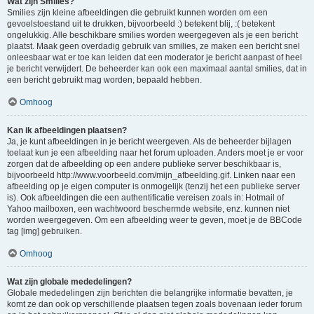
Wat zijn Smilies?
Smilies zijn kleine afbeeldingen die gebruikt kunnen worden om een
gevoelstoestand uit te drukken, bijvoorbeeld :) betekent blij, :( betekent
ongelukkig. Alle beschikbare smilies worden weergegeven als je een bericht
plaatst. Maak geen overdadig gebruik van smilies, ze maken een bericht snel
onleesbaar wat er toe kan leiden dat een moderator je bericht aanpast of heel
je bericht verwijdert. De beheerder kan ook een maximaal aantal smilies, dat in
een bericht gebruikt mag worden, bepaald hebben.
Omhoog
Kan ik afbeeldingen plaatsen?
Ja, je kunt afbeeldingen in je bericht weergeven. Als de beheerder bijlagen
toelaat kun je een afbeelding naar het forum uploaden. Anders moet je er voor
zorgen dat de afbeelding op een andere publieke server beschikbaar is,
bijvoorbeeld http://www.voorbeeld.com/mijn_afbeelding.gif. Linken naar een
afbeelding op je eigen computer is onmogelijk (tenzij het een publieke server
is). Ook afbeeldingen die een authentificatie vereisen zoals in: Hotmail of
Yahoo mailboxen, een wachtwoord beschermde website, enz. kunnen niet
worden weergegeven. Om een afbeelding weer te geven, moet je de BBCode
tag [img] gebruiken.
Omhoog
Wat zijn globale mededelingen?
Globale mededelingen zijn berichten die belangrijke informatie bevatten, je
komt ze dan ook op verschillende plaatsen tegen zoals bovenaan ieder forum