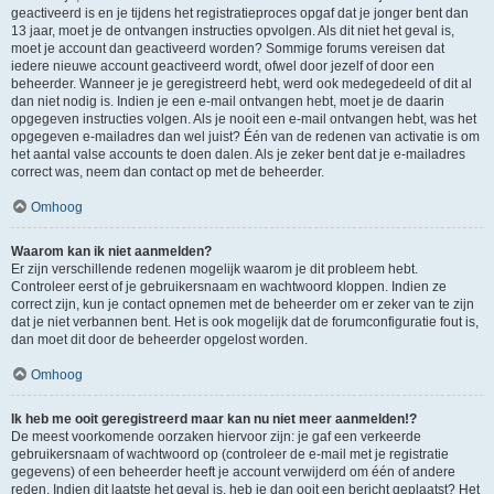
geactiveerd is en je tijdens het registratieproces opgaf dat je jonger bent dan
13 jaar, moet je de ontvangen instructies opvolgen. Als dit niet het geval is,
moet je account dan geactiveerd worden? Sommige forums vereisen dat
iedere nieuwe account geactiveerd wordt, ofwel door jezelf of door een
beheerder. Wanneer je je geregistreerd hebt, werd ook medegedeeld of dit al
dan niet nodig is. Indien je een e-mail ontvangen hebt, moet je de daarin
opgegeven instructies volgen. Als je nooit een e-mail ontvangen hebt, was het
opgegeven e-mailadres dan wel juist? Één van de redenen van activatie is om
het aantal valse accounts te doen dalen. Als je zeker bent dat je e-mailadres
correct was, neem dan contact op met de beheerder.
Omhoog
Waarom kan ik niet aanmelden?
Er zijn verschillende redenen mogelijk waarom je dit probleem hebt.
Controleer eerst of je gebruikersnaam en wachtwoord kloppen. Indien ze
correct zijn, kun je contact opnemen met de beheerder om er zeker van te zijn
dat je niet verbannen bent. Het is ook mogelijk dat de forumconfiguratie fout is,
dan moet dit door de beheerder opgelost worden.
Omhoog
Ik heb me ooit geregistreerd maar kan nu niet meer aanmelden!?
De meest voorkomende oorzaken hiervoor zijn: je gaf een verkeerde
gebruikersnaam of wachtwoord op (controleer de e-mail met je registratie
gegevens) of een beheerder heeft je account verwijderd om één of andere
reden. Indien dit laatste het geval is, heb je dan ooit een bericht geplaatst? Het