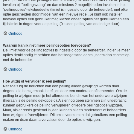
juiste permissies om peilingen aan te maken). Je moet een titel voor de peiling
invullen bij "peilingsvraag" en dan minstens 2 mogelijkheden invullen in het
"peilingopties"-tekstgedeelte (limiet is ingesteld door de beheerder), met elke
optie gescheiden door middel van een nieuwe regel. Je kunt ook instellen
hoeveel opties een gebruiker mag kiezen onder "opties per gebruiker" en een
tijdslimiet in dagen voor de peiling (0 is een peiling van oneindige duur).
Omhoog
Waarom kan ik niet meer peilingsopties toevoegen?
De limiet voor de peilingsopties is ingesteld door de beheerder. Indien je meer
opties denkt nodig te hebben dan het toegestane aantal, neem dan contact op
met de beheerder.
Omhoog
Hoe wijzig of verwijder ik een peiling?
Net zoals bij de berichten kan een peiling alleen gewijzigd worden door
degene die hem gemaakt heeft, en door een moderator of beheerder. Om de
peiling te wijzigen moet je het allereerste bericht van het onderwerp wijzigen
(hieraan is de peiling gekoppeld). Als er nog geen stemmen zijn uitgebracht,
kunnen gebruikers de peiling verwijderen of iedere peilingsoptie wijzigen.
Maar, als er reeds gestemd is, dan kunnen alleen moderators of beheerders
hem wijzigen of verwijderen. Dit om te voorkomen dat gebruikers een peiling
maken en deze daarna vervalsen door de opties te wijzigen.
Omhoog