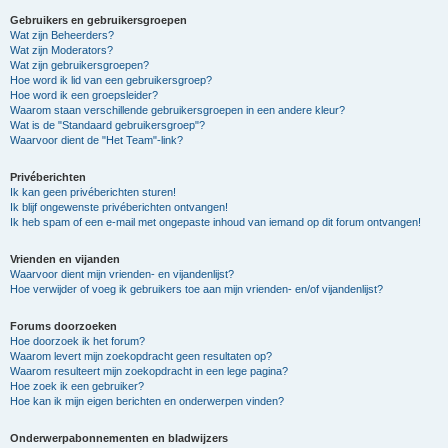
Gebruikers en gebruikersgroepen
Wat zijn Beheerders?
Wat zijn Moderators?
Wat zijn gebruikersgroepen?
Hoe word ik lid van een gebruikersgroep?
Hoe word ik een groepsleider?
Waarom staan verschillende gebruikersgroepen in een andere kleur?
Wat is de "Standaard gebruikersgroep"?
Waarvoor dient de "Het Team"-link?
Privéberichten
Ik kan geen privéberichten sturen!
Ik blijf ongewenste privéberichten ontvangen!
Ik heb spam of een e-mail met ongepaste inhoud van iemand op dit forum ontvangen!
Vrienden en vijanden
Waarvoor dient mijn vrienden- en vijandenlijst?
Hoe verwijder of voeg ik gebruikers toe aan mijn vrienden- en/of vijandenlijst?
Forums doorzoeken
Hoe doorzoek ik het forum?
Waarom levert mijn zoekopdracht geen resultaten op?
Waarom resulteert mijn zoekopdracht in een lege pagina?
Hoe zoek ik een gebruiker?
Hoe kan ik mijn eigen berichten en onderwerpen vinden?
Onderwerpabonnementen en bladwijzers