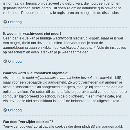
is normaal dat forums om de zoveel tijd gebruikers, die nog geen berichten
geplaatst hebben, verwijderen. Dit doen ze om de database qua omvang te
verkleinen. Probeer je opnieuw te registreren en meng je in de discussies.
Omhoog
Ik weet mijn wachtwoord niet meer!
Geen paniek! Je kan je huidige wachtwoord niet terug krijgen, maar er is wel
een mogelijkheid om deze te resetten. Hiervoor moet je naar de
aanmeldpagina gaan en klikken op
wachtwoord vergeten?
. Volg de instructies
op het scherm en even later kan je je weer aanmelden.
Omhoog
Waarom word ik automatisch afgemeld?
Als je de optie
meld mij automatisch aan bij ieder bezoek
niet aanvinkt, blijf je
maar voor een bepaalde tijd aangemeld. Zo wordt vermeden dat anderen je
account misbruiken. Om aangemeld te blijven, moet je bij het aanmelden die
optie aanvinken. We raden dit echter af als je gebruik maakt van een openbare
computer, bijvoorbeeld op school, in de bibliotheek, in een internetcafé, enz.
Als deze optie niet beschikbaar is, heeft de beheerder deze uitgeschakeld.
Omhoog
Wat doet "verwijder cookies"?
"Verwijder cookies" zorgt dat alle cookies die door phpBB3 zijn aangemaakt,