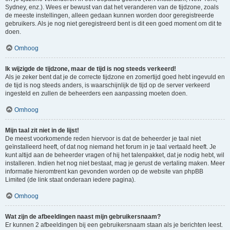
Sydney, enz.). Wees er bewust van dat het veranderen van de tijdzone, zoals
de meeste instellingen, alleen gedaan kunnen worden door geregistreerde
gebruikers. Als je nog niet geregistreerd bent is dit een goed moment om dit te
doen.
Omhoog
Ik wijzigde de tijdzone, maar de tijd is nog steeds verkeerd!
Als je zeker bent dat je de correcte tijdzone en zomertijd goed hebt ingevuld en
de tijd is nog steeds anders, is waarschijnlijk de tijd op de server verkeerd
ingesteld en zullen de beheerders een aanpassing moeten doen.
Omhoog
Mijn taal zit niet in de lijst!
De meest voorkomende reden hiervoor is dat de beheerder je taal niet
geïnstalleerd heeft, of dat nog niemand het forum in je taal vertaald heeft. Je
kunt altijd aan de beheerder vragen of hij het talenpakket, dat je nodig hebt, wil
installeren. Indien het nog niet bestaat, mag je gerust de vertaling maken. Meer
informatie hieromtrent kan gevonden worden op de website van phpBB
Limited (de link staat onderaan iedere pagina).
Omhoog
Wat zijn de afbeeldingen naast mijn gebruikersnaam?
Er kunnen 2 afbeeldingen bij een gebruikersnaam staan als je berichten leest.