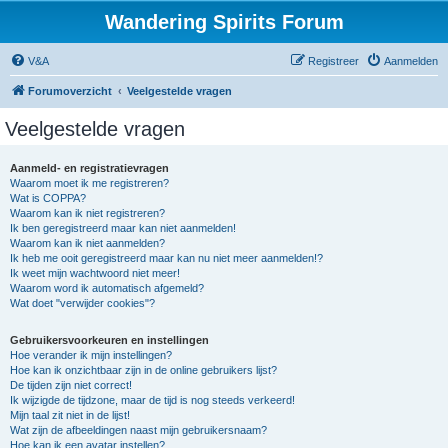
Wandering Spirits Forum
V&A
Registreer
Aanmelden
Forumoverzicht
Veelgestelde vragen
Veelgestelde vragen
Aanmeld- en registratievragen
Waarom moet ik me registreren?
Wat is COPPA?
Waarom kan ik niet registreren?
Ik ben geregistreerd maar kan niet aanmelden!
Waarom kan ik niet aanmelden?
Ik heb me ooit geregistreerd maar kan nu niet meer aanmelden!?
Ik weet mijn wachtwoord niet meer!
Waarom word ik automatisch afgemeld?
Wat doet "verwijder cookies"?
Gebruikersvoorkeuren en instellingen
Hoe verander ik mijn instellingen?
Hoe kan ik onzichtbaar zijn in de online gebruikers lijst?
De tijden zijn niet correct!
Ik wijzigde de tijdzone, maar de tijd is nog steeds verkeerd!
Mijn taal zit niet in de lijst!
Wat zijn de afbeeldingen naast mijn gebruikersnaam?
Hoe kan ik een avatar instellen?