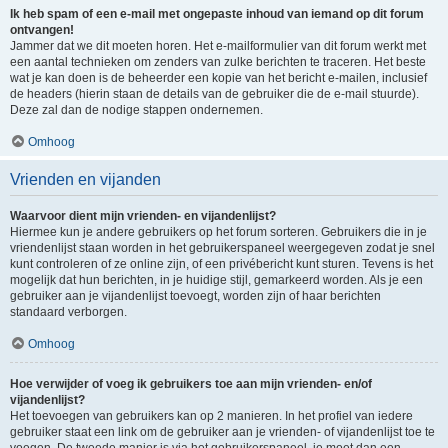
Ik heb spam of een e-mail met ongepaste inhoud van iemand op dit forum
ontvangen!
Jammer dat we dit moeten horen. Het e-mailformulier van dit forum werkt met
een aantal technieken om zenders van zulke berichten te traceren. Het beste
wat je kan doen is de beheerder een kopie van het bericht e-mailen, inclusief
de headers (hierin staan de details van de gebruiker die de e-mail stuurde).
Deze zal dan de nodige stappen ondernemen.
Omhoog
Vrienden en vijanden
Waarvoor dient mijn vrienden- en vijandenlijst?
Hiermee kun je andere gebruikers op het forum sorteren. Gebruikers die in je
vriendenlijst staan worden in het gebruikerspaneel weergegeven zodat je snel
kunt controleren of ze online zijn, of een privébericht kunt sturen. Tevens is het
mogelijk dat hun berichten, in je huidige stijl, gemarkeerd worden. Als je een
gebruiker aan je vijandenlijst toevoegt, worden zijn of haar berichten
standaard verborgen.
Omhoog
Hoe verwijder of voeg ik gebruikers toe aan mijn vrienden- en/of
vijandenlijst?
Het toevoegen van gebruikers kan op 2 manieren. In het profiel van iedere
gebruiker staat een link om de gebruiker aan je vrienden- of vijandenlijst toe te