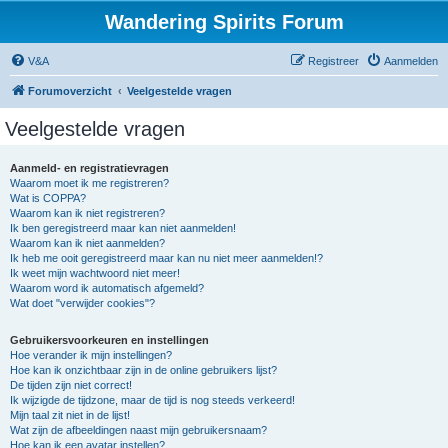
Wandering Spirits Forum
V&A
Registreer
Aanmelden
Forumoverzicht
Veelgestelde vragen
Veelgestelde vragen
Aanmeld- en registratievragen
Waarom moet ik me registreren?
Wat is COPPA?
Waarom kan ik niet registreren?
Ik ben geregistreerd maar kan niet aanmelden!
Waarom kan ik niet aanmelden?
Ik heb me ooit geregistreerd maar kan nu niet meer aanmelden!?
Ik weet mijn wachtwoord niet meer!
Waarom word ik automatisch afgemeld?
Wat doet "verwijder cookies"?
Gebruikersvoorkeuren en instellingen
Hoe verander ik mijn instellingen?
Hoe kan ik onzichtbaar zijn in de online gebruikers lijst?
De tijden zijn niet correct!
Ik wijzigde de tijdzone, maar de tijd is nog steeds verkeerd!
Mijn taal zit niet in de lijst!
Wat zijn de afbeeldingen naast mijn gebruikersnaam?
Hoe kan ik een avatar instellen?