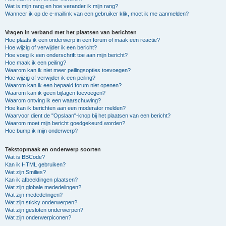
Wat is mijn rang en hoe verander ik mijn rang?
Wanneer ik op de e-maillink van een gebruiker klik, moet ik me aanmelden?
Vragen in verband met het plaatsen van berichten
Hoe plaats ik een onderwerp in een forum of maak een reactie?
Hoe wijzig of verwijder ik een bericht?
Hoe voeg ik een onderschrift toe aan mijn bericht?
Hoe maak ik een peiling?
Waarom kan ik niet meer peilingsopties toevoegen?
Hoe wijzig of verwijder ik een peiling?
Waarom kan ik een bepaald forum niet openen?
Waarom kan ik geen bijlagen toevoegen?
Waarom ontving ik een waarschuwing?
Hoe kan ik berichten aan een moderator melden?
Waarvoor dient de "Opslaan"-knop bij het plaatsen van een bericht?
Waarom moet mijn bericht goedgekeurd worden?
Hoe bump ik mijn onderwerp?
Tekstopmaak en onderwerp soorten
Wat is BBCode?
Kan ik HTML gebruiken?
Wat zijn Smilies?
Kan ik afbeeldingen plaatsen?
Wat zijn globale mededelingen?
Wat zijn mededelingen?
Wat zijn sticky onderwerpen?
Wat zijn gesloten onderwerpen?
Wat zijn onderwerpiconen?