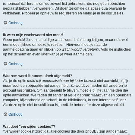
is normaal dat forums om de zoveel tijd gebruikers, die nog geen berichten
geplaatst hebben, verwijderen. Dit doen ze om de database qua omvang te
verkleinen. Probeer je opnieuw te registreren en meng je in de discussies.
Omhoog
Ik weet mijn wachtwoord niet meer!
Geen paniek! Je kan je huidige wachtwoord niet terug krijgen, maar er is wel
een mogelijkheid om deze te resetten. Hiervoor moet je naar de
aanmeldpagina gaan en klikken op
wachtwoord vergeten?
. Volg de instructies
op het scherm en even later kan je je weer aanmelden.
Omhoog
Waarom word ik automatisch afgemeld?
Als je de optie
meld mij automatisch aan bij ieder bezoek
niet aanvinkt, blijf je
maar voor een bepaalde tijd aangemeld. Zo wordt vermeden dat anderen je
account misbruiken. Om aangemeld te blijven, moet je bij het aanmelden die
optie aanvinken. We raden dit echter af als je gebruik maakt van een openbare
computer, bijvoorbeeld op school, in de bibliotheek, in een internetcafé, enz.
Als deze optie niet beschikbaar is, heeft de beheerder deze uitgeschakeld.
Omhoog
Wat doet "verwijder cookies"?
"Verwijder cookies" zorgt dat alle cookies die door phpBB3 zijn aangemaakt,