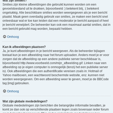
Wat zijn Smilies?
Smilies zijn kleine afbeeldingen die gebruikt kunnen worden om een
gevoelstoestand uit te drukken, bijvoorbeeld :) betekent blij, :( betekent
ongelukkig. Alle beschikbare smilies worden weergegeven als je een bericht
plaatst. Maak geen overdadig gebruik van smilies, ze maken een bericht snel
onleesbaar wat er toe kan leiden dat een moderator je bericht aanpast of heel
je bericht verwijdert. De beheerder kan ook een maximaal aantal smilies, dat in
een bericht gebruikt mag worden, bepaald hebben.
Omhoog
Kan ik afbeeldingen plaatsen?
Ja, je kunt afbeeldingen in je bericht weergeven. Als de beheerder bijlagen
toelaat kun je een afbeelding naar het forum uploaden. Anders moet je er voor
zorgen dat de afbeelding op een andere publieke server beschikbaar is,
bijvoorbeeld http://www.voorbeeld.com/mijn_afbeelding.gif. Linken naar een
afbeelding op je eigen computer is onmogelijk (tenzij het een publieke server
is). Ook afbeeldingen die een authentificatie vereisen zoals in: Hotmail of
Yahoo mailboxen, een wachtwoord beschermde website, enz. kunnen niet
worden weergegeven. Om een afbeelding weer te geven, moet je de BBCode
tag [img] gebruiken.
Omhoog
Wat zijn globale mededelingen?
Globale mededelingen zijn berichten die belangrijke informatie bevatten, je
komt ze dan ook op verschillende plaatsen tegen zoals bovenaan ieder forum