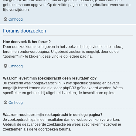
voegen. De tweede manier is via het gebruikerspaneel, je moet dan een
gebruikersnaam opgeven. Op dezelfde pagina kun je gebruikers weer van de
lijst verwijderen.
Omhoog
Forums doorzoeken
Hoe doorzoek ik het forum?
Door een zoekterm op te geven in het zoekveld, die je vindt op de index-,
forum- en onderwerppagina. Uitgebreid zoeken is mogelijk door op de
"zoeken" link te klikken, deze vind je op iedere pagina.
Omhoog
Waarom levert mijn zoekopdracht geen resultaten op?
Je zoekterm was hoogstwaarschijnlijk niet specifiek genoeg en bevatte
mogelijk teveel termen die niet door phpBB3 geïndexeerd worden. Wees
specifieker en gebruik, bij uitgebreid zoeken, de beschikbare opties.
Omhoog
Waarom resulteert mijn zoekopdracht in een lege pagina?
Je zoekopdracht gaf meer resultaten dan de webserver kon verwerken.
Gebruik de geavanceerde zoekfunctie en wees specifieker met zowel je
zoektermen als de te doorzoeken forums.