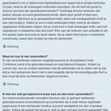
geactiveerd is en je tijdens het registratieproces opgaf dat je jonger bent dan
13 jaar, moet je de ontvangen instructies opvolgen. Als dit niet het geval is,
moet je account dan geactiveerd worden? Sommige forums vereisen dat
iedere nieuwe account geactiveerd wordt, ofwel door jezelf of door een
beheerder. Wanneer je je geregistreerd hebt, werd ook medegedeeld of dit al
dan niet nodig is. Indien je een e-mail ontvangen hebt, moet je de daarin
opgegeven instructies volgen. Als je nooit een e-mail ontvangen hebt, was het
opgegeven e-mailadres dan wel juist? Één van de redenen van activatie is om
het aantal valse accounts te doen dalen. Als je zeker bent dat je e-mailadres
correct was, neem dan contact op met de beheerder.
Omhoog
Waarom kan ik niet aanmelden?
Er zijn verschillende redenen mogelijk waarom je dit probleem hebt.
Controleer eerst of je gebruikersnaam en wachtwoord kloppen. Indien ze
correct zijn, kun je contact opnemen met de beheerder om er zeker van te zijn
dat je niet verbannen bent. Het is ook mogelijk dat de forumconfiguratie fout is,
dan moet dit door de beheerder opgelost worden.
Omhoog
Ik heb me ooit geregistreerd maar kan nu niet meer aanmelden!?
De meest voorkomende oorzaken hiervoor zijn: je gaf een verkeerde
gebruikersnaam of wachtwoord op (controleer de e-mail met je registratie
gegevens) of een beheerder heeft je account verwijderd om één of andere
reden. Indien dit laatste het geval is, heb je dan ooit een bericht geplaatst? Het