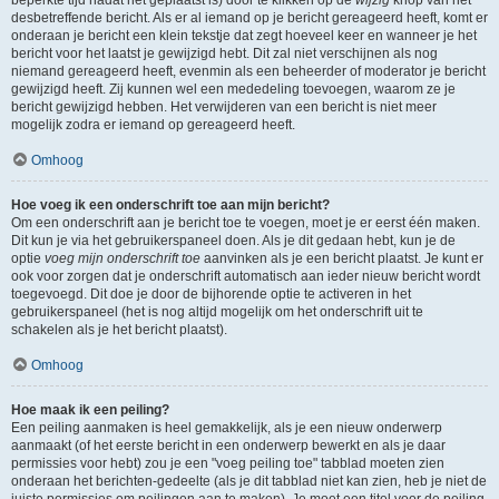
beperkte tijd nadat het geplaatst is) door te klikken op de
wijzig
knop van het
desbetreffende bericht. Als er al iemand op je bericht gereageerd heeft, komt er
onderaan je bericht een klein tekstje dat zegt hoeveel keer en wanneer je het
bericht voor het laatst je gewijzigd hebt. Dit zal niet verschijnen als nog
niemand gereageerd heeft, evenmin als een beheerder of moderator je bericht
gewijzigd heeft. Zij kunnen wel een mededeling toevoegen, waarom ze je
bericht gewijzigd hebben. Het verwijderen van een bericht is niet meer
mogelijk zodra er iemand op gereageerd heeft.
Omhoog
Hoe voeg ik een onderschrift toe aan mijn bericht?
Om een onderschrift aan je bericht toe te voegen, moet je er eerst één maken.
Dit kun je via het gebruikerspaneel doen. Als je dit gedaan hebt, kun je de
optie
voeg mijn onderschrift toe
aanvinken als je een bericht plaatst. Je kunt er
ook voor zorgen dat je onderschrift automatisch aan ieder nieuw bericht wordt
toegevoegd. Dit doe je door de bijhorende optie te activeren in het
gebruikerspaneel (het is nog altijd mogelijk om het onderschrift uit te
schakelen als je het bericht plaatst).
Omhoog
Hoe maak ik een peiling?
Een peiling aanmaken is heel gemakkelijk, als je een nieuw onderwerp
aanmaakt (of het eerste bericht in een onderwerp bewerkt en als je daar
permissies voor hebt) zou je een "voeg peiling toe" tabblad moeten zien
onderaan het berichten-gedeelte (als je dit tabblad niet kan zien, heb je niet de