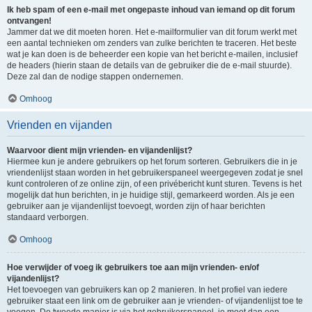
Ik heb spam of een e-mail met ongepaste inhoud van iemand op dit forum
ontvangen!
Jammer dat we dit moeten horen. Het e-mailformulier van dit forum werkt met
een aantal technieken om zenders van zulke berichten te traceren. Het beste
wat je kan doen is de beheerder een kopie van het bericht e-mailen, inclusief
de headers (hierin staan de details van de gebruiker die de e-mail stuurde).
Deze zal dan de nodige stappen ondernemen.
Omhoog
Vrienden en vijanden
Waarvoor dient mijn vrienden- en vijandenlijst?
Hiermee kun je andere gebruikers op het forum sorteren. Gebruikers die in je
vriendenlijst staan worden in het gebruikerspaneel weergegeven zodat je snel
kunt controleren of ze online zijn, of een privébericht kunt sturen. Tevens is het
mogelijk dat hun berichten, in je huidige stijl, gemarkeerd worden. Als je een
gebruiker aan je vijandenlijst toevoegt, worden zijn of haar berichten
standaard verborgen.
Omhoog
Hoe verwijder of voeg ik gebruikers toe aan mijn vrienden- en/of
vijandenlijst?
Het toevoegen van gebruikers kan op 2 manieren. In het profiel van iedere
gebruiker staat een link om de gebruiker aan je vrienden- of vijandenlijst toe te