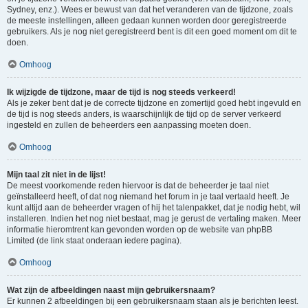
Sydney, enz.). Wees er bewust van dat het veranderen van de tijdzone, zoals
de meeste instellingen, alleen gedaan kunnen worden door geregistreerde
gebruikers. Als je nog niet geregistreerd bent is dit een goed moment om dit te
doen.
Omhoog
Ik wijzigde de tijdzone, maar de tijd is nog steeds verkeerd!
Als je zeker bent dat je de correcte tijdzone en zomertijd goed hebt ingevuld en
de tijd is nog steeds anders, is waarschijnlijk de tijd op de server verkeerd
ingesteld en zullen de beheerders een aanpassing moeten doen.
Omhoog
Mijn taal zit niet in de lijst!
De meest voorkomende reden hiervoor is dat de beheerder je taal niet
geïnstalleerd heeft, of dat nog niemand het forum in je taal vertaald heeft. Je
kunt altijd aan de beheerder vragen of hij het talenpakket, dat je nodig hebt, wil
installeren. Indien het nog niet bestaat, mag je gerust de vertaling maken. Meer
informatie hieromtrent kan gevonden worden op de website van phpBB
Limited (de link staat onderaan iedere pagina).
Omhoog
Wat zijn de afbeeldingen naast mijn gebruikersnaam?
Er kunnen 2 afbeeldingen bij een gebruikersnaam staan als je berichten leest.