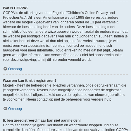
Wat is COPPA?
COPPA is de afkorting voor het Engelse "Children’s Online Privacy and
Protection Act". Dit is een Amerikaanse wet uit 1998 die vereist dat iedere
website die mogelijk gegevens van jongeren onder de 13 jaar verzamelt,
hiervoor de toestemming heeft van de ouders. Deze toestemming moet
schriftelijk of op een andere wijze gegeven worden, zodat de ouders weten dat
de website persoonlijke gegevens van hun kind, jonger dan 13, heeft. Indien je
niet zeker bent of deze wet al dan niet op jou of de website waarop je wil
registreren van toepassing is, neem dan contact op met een juridisch
raadgever voor meer informatie. Houd er rekening mee dat het phpBB-team
geen wettelijke informatie kan verschaffen en ook niet het aanspreekpunt is
voor deze wetgeving, tenzij dit hieronder vermeld wordt.
Omhoog
Waarom kan ik niet registreren?
Mogelijk heeft de beheerder je IP-adres verbannen, of de gebruikersnaam die
je opgeeft verboden. Tevens is het mogelijk dat de beheerder de registratie
mogelijkheid heeft uitgeschakeld om zo de registratie van nieuwe gebruikers
te voorkomen. Neem contact op met de beheerder voor verdere hulp.
Omhoog
Ik ben geregistreerd maar kan niet aanmelden!
Controleer eerst of je gebruikersnaam en wachtwoord kloppen. Indien ze
correct zijn, kan één of meerdere zaken hiervan de oorzaak zijn. Indien COPPA