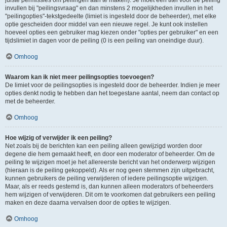
juiste permissies om peilingen aan te maken). Je moet een titel voor de peiling
invullen bij "peilingsvraag" en dan minstens 2 mogelijkheden invullen in het
"peilingopties"-tekstgedeelte (limiet is ingesteld door de beheerder), met elke
optie gescheiden door middel van een nieuwe regel. Je kunt ook instellen
hoeveel opties een gebruiker mag kiezen onder "opties per gebruiker" en een
tijdslimiet in dagen voor de peiling (0 is een peiling van oneindige duur).
Omhoog
Waarom kan ik niet meer peilingsopties toevoegen?
De limiet voor de peilingsopties is ingesteld door de beheerder. Indien je meer
opties denkt nodig te hebben dan het toegestane aantal, neem dan contact op
met de beheerder.
Omhoog
Hoe wijzig of verwijder ik een peiling?
Net zoals bij de berichten kan een peiling alleen gewijzigd worden door
degene die hem gemaakt heeft, en door een moderator of beheerder. Om de
peiling te wijzigen moet je het allereerste bericht van het onderwerp wijzigen
(hieraan is de peiling gekoppeld). Als er nog geen stemmen zijn uitgebracht,
kunnen gebruikers de peiling verwijderen of iedere peilingsoptie wijzigen.
Maar, als er reeds gestemd is, dan kunnen alleen moderators of beheerders
hem wijzigen of verwijderen. Dit om te voorkomen dat gebruikers een peiling
maken en deze daarna vervalsen door de opties te wijzigen.
Omhoog