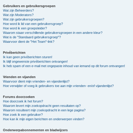
Gebruikers en gebruikersgroepen
Wat zijn Beheerders?
Wat zijn Moderators?
Wat zijn gebruikersgroepen?
Hoe word ik lid van een gebruikersgroep?
Hoe word ik een groepsleider?
Waarom staan verschillende gebruikersgroepen in een andere kleur?
Wat is de "Standaard gebruikersgroep"?
Waarvoor dient de "Het Team"-link?
Privéberichten
Ik kan geen privéberichten sturen!
Ik blijf ongewenste privéberichten ontvangen!
Ik heb spam of een e-mail met ongepaste inhoud van iemand op dit forum ontvangen!
Vrienden en vijanden
Waarvoor dient mijn vrienden- en vijandenlijst?
Hoe verwijder of voeg ik gebruikers toe aan mijn vrienden- en/of vijandenlijst?
Forums doorzoeken
Hoe doorzoek ik het forum?
Waarom levert mijn zoekopdracht geen resultaten op?
Waarom resulteert mijn zoekopdracht in een lege pagina?
Hoe zoek ik een gebruiker?
Hoe kan ik mijn eigen berichten en onderwerpen vinden?
Onderwerpabonnementen en bladwijzers