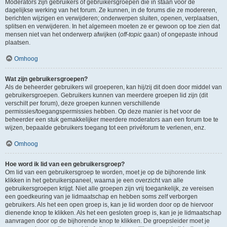
Moderators zijn gebruikers of gebruikersgroepen die in staan voor de
dagelijkse werking van het forum. Ze kunnen, in de forums die ze modereren,
berichten wijzigen en verwijderen; onderwerpen sluiten, openen, verplaatsen,
splitsen en verwijderen. In het algemeen moeten ze er gewoon op toe zien dat
mensen niet van het onderwerp afwijken (
off-topic
gaan) of ongepaste inhoud
plaatsen.
Omhoog
Wat zijn gebruikersgroepen?
Als de beheerder gebruikers wil groeperen, kan hij/zij dit doen door middel van
gebruikersgroepen. Gebruikers kunnen van meerdere groepen lid zijn (dit
verschilt per forum), deze groepen kunnen verschillende
permissies/toegangspermissies hebben. Op deze manier is het voor de
beheerder een stuk gemakkelijker meerdere moderators aan een forum toe te
wijzen, bepaalde gebruikers toegang tot een privéforum te verlenen, enz.
Omhoog
Hoe word ik lid van een gebruikersgroep?
Om lid van een gebruikersgroep te worden, moet je op de bijhorende link
klikken in het gebruikerspaneel, waarna je een overzicht van alle
gebruikersgroepen krijgt. Niet alle groepen zijn vrij toegankelijk, ze vereisen
een goedkeuring van je lidmaatschap en hebben soms zelf verborgen
gebruikers. Als het een open groep is, kan je lid worden door op de hiervoor
dienende knop te klikken. Als het een gesloten groep is, kan je je lidmaatschap
aanvragen door op de bijhorende knop te klikken. De groepsleider moet je