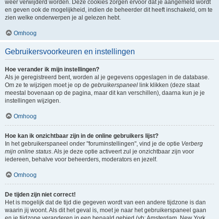
weer verwijderd worden. Deze cookies zorgen ervoor dat je aangemeld wordt
en geven ook de mogelijkheid, indien de beheerder dit heeft inschakeld, om te
zien welke onderwerpen je al gelezen hebt.
Omhoog
Gebruikersvoorkeuren en instellingen
Hoe verander ik mijn instellingen?
Als je geregistreerd bent, worden al je gegevens opgeslagen in de database.
Om ze te wijzigen moet je op de
gebruikerspaneel
link klikken (deze staat
meestal bovenaan op de pagina, maar dit kan verschillen), daarna kun je je
instellingen wijzigen.
Omhoog
Hoe kan ik onzichtbaar zijn in de online gebruikers lijst?
In het gebruikerspaneel onder "foruminstellingen", vind je de optie
Verberg
mijn online status
. Als je deze optie activeert zul je onzichtbaar zijn voor
iedereen, behalve voor beheerders, moderators en jezelf.
Omhoog
De tijden zijn niet correct!
Het is mogelijk dat de tijd die gegeven wordt van een andere tijdzone is dan
waarin jij woont. Als dit het geval is, moet je naar het gebruikerspaneel gaan
en je tijdzone veranderen in een bepaald gebied (vb: Amsterdam, New York,