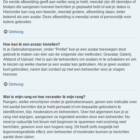
De eerste afbeelding geeft aan welke rang je hebt, meestal zijn dit sterretjes of
blokjes die aangeven hoeveel berichten je geplaatst hebt of wat je status is.
Hieronder kan nog een tweede, meestal grotere, afbeelding staan, beter
bekend als een avatar. Deze afbeelding is meestal uniek of persoonlijk voor
iedere gebruiker.
Omhoog
Hoe kan ik een avatar instellen?
In je Gebruikerspaneel, onder “Profiel” kun je een avatar toevoegen door
gebruik te maken van één van de volgende vier methodes: Gravatar, Galerij,
Afstand of Upload. Het is aan de beheerders om avatars in te schakelen en om
te kiezen op welke manier je een avatar kan gebruiken. Als je geen avatars
kunt gebruiken, neem dan contact op met een beheerder voor je vragen
hierover.
Omhoog
Wat is mijn rang en hoe verander ik mijn rang?
Rangen, welke verschijnen onder je gebruikersnaam, geven een indicatie over
het aantal berchten dat je hebt gemaakt of om bepaalde gebruikers te
identificeren, bijv. moderators en beheerders. Over het algemeen kun je je
rang niet wijzigen, aangezien ze ingesteld worden door een beheerder. Nu
moet je natuurlijk het forum niet beginnen te spammen met onzinnig veel
berichten, gewoon voor een hogere rang. Dit heeft zelfs mogelijk het
tegenovergestelde effect, een beheerder of moderator kunnen je berichten
aantal doen dalen.