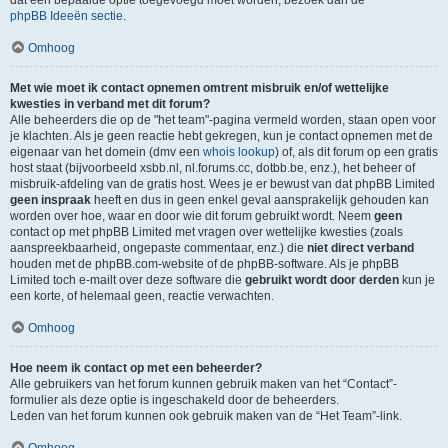
dat een bepaalde optie toegevoegd moet worden, bezoek dan de
phpBB Ideeën sectie
.
Omhoog
Met wie moet ik contact opnemen omtrent misbruik en/of wettelijke
kwesties in verband met dit forum?
Alle beheerders die op de "het team"-pagina vermeld worden, staan open voor
je klachten. Als je geen reactie hebt gekregen, kun je contact opnemen met de
eigenaar van het domein (dmv een
whois lookup
) of, als dit forum op een gratis
host staat (bijvoorbeeld xsbb.nl, nl.forums.cc, dotbb.be, enz.), het beheer of
misbruik-afdeling van de gratis host. Wees je er bewust van dat phpBB Limited
geen inspraak
heeft en dus in geen enkel geval aansprakelijk gehouden kan
worden over hoe, waar en door wie dit forum gebruikt wordt. Neem
geen
contact op met phpBB Limited met vragen over wettelijke kwesties (zoals
aanspreekbaarheid, ongepaste commentaar, enz.) die
niet direct verband
houden met de phpBB.com-website of de phpBB-software. Als je phpBB
Limited toch e-mailt over deze software die
gebruikt wordt door derden
kun je
een korte, of helemaal geen, reactie verwachten.
Omhoog
Hoe neem ik contact op met een beheerder?
Alle gebruikers van het forum kunnen gebruik maken van het “Contact”-
formulier als deze optie is ingeschakeld door de beheerders.
Leden van het forum kunnen ook gebruik maken van de “Het Team”-link.