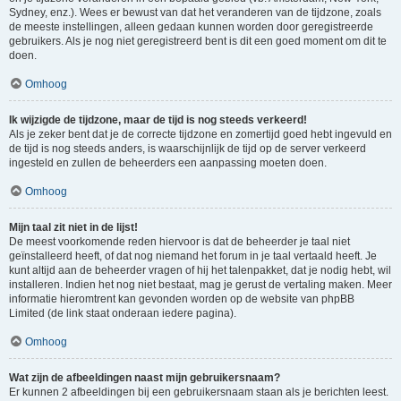
Sydney, enz.). Wees er bewust van dat het veranderen van de tijdzone, zoals
de meeste instellingen, alleen gedaan kunnen worden door geregistreerde
gebruikers. Als je nog niet geregistreerd bent is dit een goed moment om dit te
doen.
Omhoog
Ik wijzigde de tijdzone, maar de tijd is nog steeds verkeerd!
Als je zeker bent dat je de correcte tijdzone en zomertijd goed hebt ingevuld en
de tijd is nog steeds anders, is waarschijnlijk de tijd op de server verkeerd
ingesteld en zullen de beheerders een aanpassing moeten doen.
Omhoog
Mijn taal zit niet in de lijst!
De meest voorkomende reden hiervoor is dat de beheerder je taal niet
geïnstalleerd heeft, of dat nog niemand het forum in je taal vertaald heeft. Je
kunt altijd aan de beheerder vragen of hij het talenpakket, dat je nodig hebt, wil
installeren. Indien het nog niet bestaat, mag je gerust de vertaling maken. Meer
informatie hieromtrent kan gevonden worden op de website van phpBB
Limited (de link staat onderaan iedere pagina).
Omhoog
Wat zijn de afbeeldingen naast mijn gebruikersnaam?
Er kunnen 2 afbeeldingen bij een gebruikersnaam staan als je berichten leest.