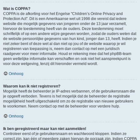
Wat is COPPA?
COPPA is de afkorting voor het Engelse "Children’s Online Privacy and
Protection Act". Dit is een Amerikaanse wet uit 1998 die vereist dat iedere
website die mogelijk gegevens van jongeren onder de 13 jaar verzamelt,
hiervoor de toestemming heeft van de ouders. Deze toestemming moet
schriftelijk of op een andere wijze gegeven worden, zodat de ouders weten dat
de website persoonlijke gegevens van hun kind, jonger dan 13, heeft. Indien je
niet zeker bent of deze wet al dan niet op jou of de website waarop je wil
registreren van toepassing is, neem dan contact op met een juridisch
raadgever voor meer informatie. Houd er rekening mee dat het phpBB-team
geen wettelijke informatie kan verschaffen en ook niet het aanspreekpunt is
voor deze wetgeving, tenzij dit hieronder vermeld wordt.
Omhoog
Waarom kan ik niet registreren?
Mogelijk heeft de beheerder je IP-adres verbannen, of de gebruikersnaam die
je opgeeft verboden. Tevens is het mogelijk dat de beheerder de registratie
mogelijkheid heeft uitgeschakeld om zo de registratie van nieuwe gebruikers
te voorkomen. Neem contact op met de beheerder voor verdere hulp.
Omhoog
Ik ben geregistreerd maar kan niet aanmelden!
Controleer eerst of je gebruikersnaam en wachtwoord kloppen. Indien ze
correct zijn, kan één of meerdere zaken hiervan de oorzaak zijn. Indien COPPA