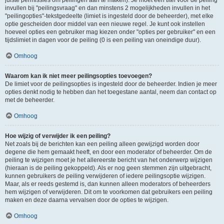
juiste permissies om peilingen aan te maken). Je moet een titel voor de peiling
invullen bij "peilingsvraag" en dan minstens 2 mogelijkheden invullen in het
"peilingopties"-tekstgedeelte (limiet is ingesteld door de beheerder), met elke
optie gescheiden door middel van een nieuwe regel. Je kunt ook instellen
hoeveel opties een gebruiker mag kiezen onder "opties per gebruiker" en een
tijdslimiet in dagen voor de peiling (0 is een peiling van oneindige duur).
Omhoog
Waarom kan ik niet meer peilingsopties toevoegen?
De limiet voor de peilingsopties is ingesteld door de beheerder. Indien je meer
opties denkt nodig te hebben dan het toegestane aantal, neem dan contact op
met de beheerder.
Omhoog
Hoe wijzig of verwijder ik een peiling?
Net zoals bij de berichten kan een peiling alleen gewijzigd worden door
degene die hem gemaakt heeft, en door een moderator of beheerder. Om de
peiling te wijzigen moet je het allereerste bericht van het onderwerp wijzigen
(hieraan is de peiling gekoppeld). Als er nog geen stemmen zijn uitgebracht,
kunnen gebruikers de peiling verwijderen of iedere peilingsoptie wijzigen.
Maar, als er reeds gestemd is, dan kunnen alleen moderators of beheerders
hem wijzigen of verwijderen. Dit om te voorkomen dat gebruikers een peiling
maken en deze daarna vervalsen door de opties te wijzigen.
Omhoog