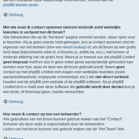
dat een bepaalde optie toegevoegd moet worden, bezoek dan de
phpBB Ideeën sectie
.
Omhoog
Met wie moet ik contact opnemen omtrent misbruik en/of wettelijke
kwesties in verband met dit forum?
Alle beheerders die op de "het team"-pagina vermeld worden, staan open voor
je klachten. Als je geen reactie hebt gekregen, kun je contact opnemen met de
eigenaar van het domein (dmv een
whois lookup
) of, als dit forum op een gratis
host staat (bijvoorbeeld xsbb.nl, nl.forums.cc, dotbb.be, enz.), het beheer of
misbruik-afdeling van de gratis host. Wees je er bewust van dat phpBB Limited
geen inspraak
heeft en dus in geen enkel geval aansprakelijk gehouden kan
worden over hoe, waar en door wie dit forum gebruikt wordt. Neem
geen
contact op met phpBB Limited met vragen over wettelijke kwesties (zoals
aanspreekbaarheid, ongepaste commentaar, enz.) die
niet direct verband
houden met de phpBB.com-website of de phpBB-software. Als je phpBB
Limited toch e-mailt over deze software die
gebruikt wordt door derden
kun je
een korte, of helemaal geen, reactie verwachten.
Omhoog
Hoe neem ik contact op met een beheerder?
Alle gebruikers van het forum kunnen gebruik maken van het “Contact”-
formulier als deze optie is ingeschakeld door de beheerders.
Leden van het forum kunnen ook gebruik maken van de “Het Team”-link.