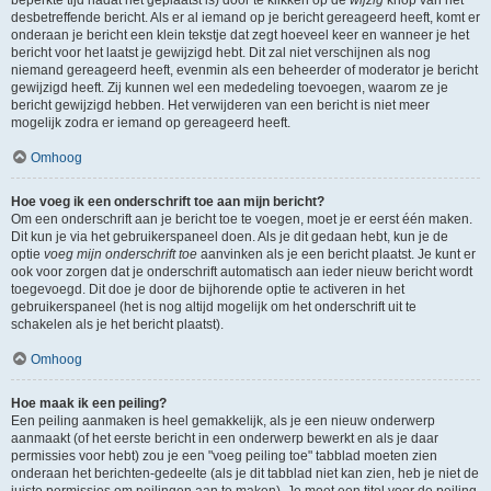
beperkte tijd nadat het geplaatst is) door te klikken op de
wijzig
knop van het
desbetreffende bericht. Als er al iemand op je bericht gereageerd heeft, komt er
onderaan je bericht een klein tekstje dat zegt hoeveel keer en wanneer je het
bericht voor het laatst je gewijzigd hebt. Dit zal niet verschijnen als nog
niemand gereageerd heeft, evenmin als een beheerder of moderator je bericht
gewijzigd heeft. Zij kunnen wel een mededeling toevoegen, waarom ze je
bericht gewijzigd hebben. Het verwijderen van een bericht is niet meer
mogelijk zodra er iemand op gereageerd heeft.
Omhoog
Hoe voeg ik een onderschrift toe aan mijn bericht?
Om een onderschrift aan je bericht toe te voegen, moet je er eerst één maken.
Dit kun je via het gebruikerspaneel doen. Als je dit gedaan hebt, kun je de
optie
voeg mijn onderschrift toe
aanvinken als je een bericht plaatst. Je kunt er
ook voor zorgen dat je onderschrift automatisch aan ieder nieuw bericht wordt
toegevoegd. Dit doe je door de bijhorende optie te activeren in het
gebruikerspaneel (het is nog altijd mogelijk om het onderschrift uit te
schakelen als je het bericht plaatst).
Omhoog
Hoe maak ik een peiling?
Een peiling aanmaken is heel gemakkelijk, als je een nieuw onderwerp
aanmaakt (of het eerste bericht in een onderwerp bewerkt en als je daar
permissies voor hebt) zou je een "voeg peiling toe" tabblad moeten zien
onderaan het berichten-gedeelte (als je dit tabblad niet kan zien, heb je niet de