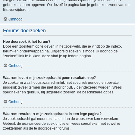
voegen. De tweede manier is via het gebruikerspaneel, je moet dan een
gebruikersnaam opgeven. Op dezelfde pagina kun je gebruikers weer van de
lijst verwijderen.
Omhoog
Forums doorzoeken
Hoe doorzoek ik het forum?
Door een zoekterm op te geven in het zoekveld, die je vindt op de index-,
forum- en onderwerppagina. Uitgebreid zoeken is mogelijk door op de
"zoeken" link te klikken, deze vind je op iedere pagina.
Omhoog
Waarom levert mijn zoekopdracht geen resultaten op?
Je zoekterm was hoogstwaarschijnlijk niet specifiek genoeg en bevatte
mogelijk teveel termen die niet door phpBB3 geïndexeerd worden. Wees
specifieker en gebruik, bij uitgebreid zoeken, de beschikbare opties.
Omhoog
Waarom resulteert mijn zoekopdracht in een lege pagina?
Je zoekopdracht gaf meer resultaten dan de webserver kon verwerken.
Gebruik de geavanceerde zoekfunctie en wees specifieker met zowel je
zoektermen als de te doorzoeken forums.