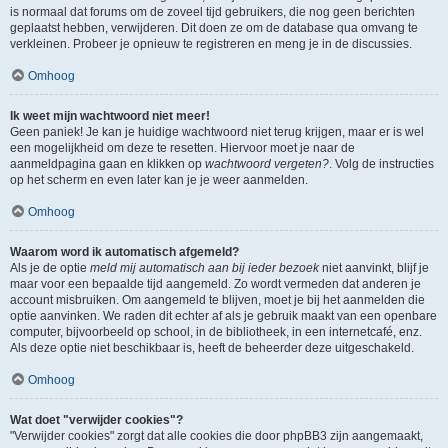
is normaal dat forums om de zoveel tijd gebruikers, die nog geen berichten
geplaatst hebben, verwijderen. Dit doen ze om de database qua omvang te
verkleinen. Probeer je opnieuw te registreren en meng je in de discussies.
Omhoog
Ik weet mijn wachtwoord niet meer!
Geen paniek! Je kan je huidige wachtwoord niet terug krijgen, maar er is wel
een mogelijkheid om deze te resetten. Hiervoor moet je naar de
aanmeldpagina gaan en klikken op
wachtwoord vergeten?
. Volg de instructies
op het scherm en even later kan je je weer aanmelden.
Omhoog
Waarom word ik automatisch afgemeld?
Als je de optie
meld mij automatisch aan bij ieder bezoek
niet aanvinkt, blijf je
maar voor een bepaalde tijd aangemeld. Zo wordt vermeden dat anderen je
account misbruiken. Om aangemeld te blijven, moet je bij het aanmelden die
optie aanvinken. We raden dit echter af als je gebruik maakt van een openbare
computer, bijvoorbeeld op school, in de bibliotheek, in een internetcafé, enz.
Als deze optie niet beschikbaar is, heeft de beheerder deze uitgeschakeld.
Omhoog
Wat doet "verwijder cookies"?
"Verwijder cookies" zorgt dat alle cookies die door phpBB3 zijn aangemaakt,