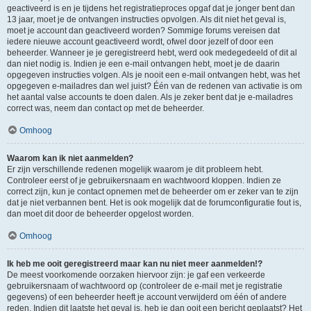
geactiveerd is en je tijdens het registratieproces opgaf dat je jonger bent dan
13 jaar, moet je de ontvangen instructies opvolgen. Als dit niet het geval is,
moet je account dan geactiveerd worden? Sommige forums vereisen dat
iedere nieuwe account geactiveerd wordt, ofwel door jezelf of door een
beheerder. Wanneer je je geregistreerd hebt, werd ook medegedeeld of dit al
dan niet nodig is. Indien je een e-mail ontvangen hebt, moet je de daarin
opgegeven instructies volgen. Als je nooit een e-mail ontvangen hebt, was het
opgegeven e-mailadres dan wel juist? Één van de redenen van activatie is om
het aantal valse accounts te doen dalen. Als je zeker bent dat je e-mailadres
correct was, neem dan contact op met de beheerder.
Omhoog
Waarom kan ik niet aanmelden?
Er zijn verschillende redenen mogelijk waarom je dit probleem hebt.
Controleer eerst of je gebruikersnaam en wachtwoord kloppen. Indien ze
correct zijn, kun je contact opnemen met de beheerder om er zeker van te zijn
dat je niet verbannen bent. Het is ook mogelijk dat de forumconfiguratie fout is,
dan moet dit door de beheerder opgelost worden.
Omhoog
Ik heb me ooit geregistreerd maar kan nu niet meer aanmelden!?
De meest voorkomende oorzaken hiervoor zijn: je gaf een verkeerde
gebruikersnaam of wachtwoord op (controleer de e-mail met je registratie
gegevens) of een beheerder heeft je account verwijderd om één of andere
reden. Indien dit laatste het geval is, heb je dan ooit een bericht geplaatst? Het