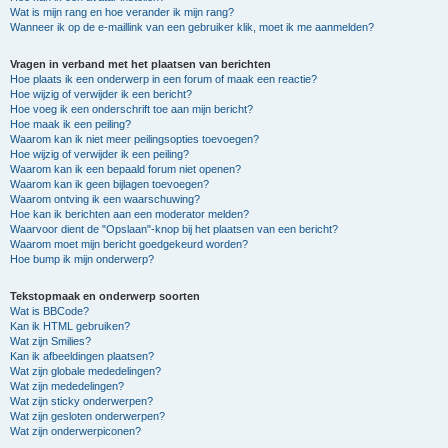
Wat is mijn rang en hoe verander ik mijn rang?
Wanneer ik op de e-maillink van een gebruiker klik, moet ik me aanmelden?
Vragen in verband met het plaatsen van berichten
Hoe plaats ik een onderwerp in een forum of maak een reactie?
Hoe wijzig of verwijder ik een bericht?
Hoe voeg ik een onderschrift toe aan mijn bericht?
Hoe maak ik een peiling?
Waarom kan ik niet meer peilingsopties toevoegen?
Hoe wijzig of verwijder ik een peiling?
Waarom kan ik een bepaald forum niet openen?
Waarom kan ik geen bijlagen toevoegen?
Waarom ontving ik een waarschuwing?
Hoe kan ik berichten aan een moderator melden?
Waarvoor dient de "Opslaan"-knop bij het plaatsen van een bericht?
Waarom moet mijn bericht goedgekeurd worden?
Hoe bump ik mijn onderwerp?
Tekstopmaak en onderwerp soorten
Wat is BBCode?
Kan ik HTML gebruiken?
Wat zijn Smilies?
Kan ik afbeeldingen plaatsen?
Wat zijn globale mededelingen?
Wat zijn mededelingen?
Wat zijn sticky onderwerpen?
Wat zijn gesloten onderwerpen?
Wat zijn onderwerpiconen?