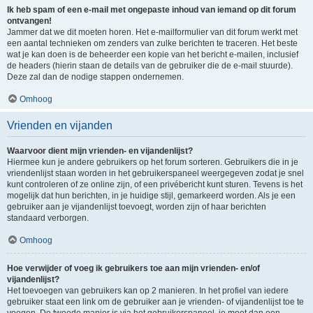
Ik heb spam of een e-mail met ongepaste inhoud van iemand op dit forum
ontvangen!
Jammer dat we dit moeten horen. Het e-mailformulier van dit forum werkt met
een aantal technieken om zenders van zulke berichten te traceren. Het beste
wat je kan doen is de beheerder een kopie van het bericht e-mailen, inclusief
de headers (hierin staan de details van de gebruiker die de e-mail stuurde).
Deze zal dan de nodige stappen ondernemen.
Omhoog
Vrienden en vijanden
Waarvoor dient mijn vrienden- en vijandenlijst?
Hiermee kun je andere gebruikers op het forum sorteren. Gebruikers die in je
vriendenlijst staan worden in het gebruikerspaneel weergegeven zodat je snel
kunt controleren of ze online zijn, of een privébericht kunt sturen. Tevens is het
mogelijk dat hun berichten, in je huidige stijl, gemarkeerd worden. Als je een
gebruiker aan je vijandenlijst toevoegt, worden zijn of haar berichten
standaard verborgen.
Omhoog
Hoe verwijder of voeg ik gebruikers toe aan mijn vrienden- en/of
vijandenlijst?
Het toevoegen van gebruikers kan op 2 manieren. In het profiel van iedere
gebruiker staat een link om de gebruiker aan je vrienden- of vijandenlijst toe te