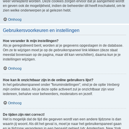
weer verwijderd worden. Deze cookies zorgen ervoor dat je aangemeld wordt
en geven ook de mogelijkheid, indien de beheerder dit heeft inschakeld, om te
zien welke onderwerpen je al gelezen hebt.
Omhoog
Gebruikersvoorkeuren en instellingen
Hoe verander ik mijn instellingen?
Als je geregistreerd bent, worden al je gegevens opgeslagen in de database.
Om ze te wijzigen moet je op de
gebruikerspaneel
link klikken (deze staat
meestal bovenaan op de pagina, maar dit kan verschillen), daarna kun je je
instellingen wijzigen.
Omhoog
Hoe kan ik onzichtbaar zijn in de online gebruikers lijst?
In het gebruikerspaneel onder "foruminstellingen", vind je de optie
Verberg
mijn online status
. Als je deze optie activeert zul je onzichtbaar zijn voor
iedereen, behalve voor beheerders, moderators en jezelf.
Omhoog
De tijden zijn niet correct!
Het is mogelijk dat de tijd die gegeven wordt van een andere tijdzone is dan
waarin jij woont. Als dit het geval is, moet je naar het gebruikerspaneel gaan
en je tijdzone veranderen in een bepaald gebied (vb: Amsterdam, New York,