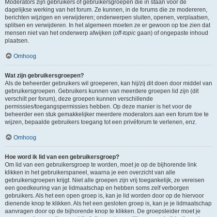
Moderators zijn gebruikers of gebruikersgroepen die in staan voor de
dagelijkse werking van het forum. Ze kunnen, in de forums die ze modereren,
berichten wijzigen en verwijderen; onderwerpen sluiten, openen, verplaatsen,
splitsen en verwijderen. In het algemeen moeten ze er gewoon op toe zien dat
mensen niet van het onderwerp afwijken (
off-topic
gaan) of ongepaste inhoud
plaatsen.
Omhoog
Wat zijn gebruikersgroepen?
Als de beheerder gebruikers wil groeperen, kan hij/zij dit doen door middel van
gebruikersgroepen. Gebruikers kunnen van meerdere groepen lid zijn (dit
verschilt per forum), deze groepen kunnen verschillende
permissies/toegangspermissies hebben. Op deze manier is het voor de
beheerder een stuk gemakkelijker meerdere moderators aan een forum toe te
wijzen, bepaalde gebruikers toegang tot een privéforum te verlenen, enz.
Omhoog
Hoe word ik lid van een gebruikersgroep?
Om lid van een gebruikersgroep te worden, moet je op de bijhorende link
klikken in het gebruikerspaneel, waarna je een overzicht van alle
gebruikersgroepen krijgt. Niet alle groepen zijn vrij toegankelijk, ze vereisen
een goedkeuring van je lidmaatschap en hebben soms zelf verborgen
gebruikers. Als het een open groep is, kan je lid worden door op de hiervoor
dienende knop te klikken. Als het een gesloten groep is, kan je je lidmaatschap
aanvragen door op de bijhorende knop te klikken. De groepsleider moet je