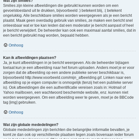
Wat zijn Smilies?
Smilies zijn kleine afbeeldingen die gebruikt kunnen worden om een
gevoelstoestand uit te drukken, bijvoorbeeld :) betekent blij, :( betekent
ongelukkig. Alle beschikbare smilies worden weergegeven als je een bericht
plaatst. Maak geen overdadig gebruik van smilies, ze maken een bericht snel
onleesbaar wat er toe kan leiden dat een moderator je bericht aanpast of heel
je bericht verwijdert. De beheerder kan ook een maximaal aantal smilies, dat in
een bericht gebruikt mag worden, bepaald hebben.
Omhoog
Kan ik afbeeldingen plaatsen?
Ja, je kunt afbeeldingen in je bericht weergeven. Als de beheerder bijlagen
toelaat kun je een afbeelding naar het forum uploaden. Anders moet je er voor
zorgen dat de afbeelding op een andere publieke server beschikbaar is,
bijvoorbeeld http://www.voorbeeld.com/mijn_afbeelding.gif. Linken naar een
afbeelding op je eigen computer is onmogelijk (tenzij het een publieke server
is). Ook afbeeldingen die een authentificatie vereisen zoals in: Hotmail of
Yahoo mailboxen, een wachtwoord beschermde website, enz. kunnen niet
worden weergegeven. Om een afbeelding weer te geven, moet je de BBCode
tag [img] gebruiken.
Omhoog
Wat zijn globale mededelingen?
Globale mededelingen zijn berichten die belangrijke informatie bevatten, je
komt ze dan ook op verschillende plaatsen tegen zoals bovenaan ieder forum