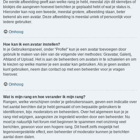
De eerste afbeelding geeft aan welke rang je hebt, meestal zijn dit sterretjes of
blokjes die aangeven hoeveel berichten je geplaatst hebt of wat je status is.
Hieronder kan nog een tweede, meestal grotere, afbeelding staan, beter
bekend als een avatar. Deze afbeelding is meestal uniek of persoonlijk voor
iedere gebruiker.
Omhoog
Hoe kan ik een avatar instellen?
In je Gebruikerspaneel, onder “Profiel” kun je een avatar toevoegen door
gebruik te maken van één van de volgende vier methodes: Gravatar, Galerij,
Afstand of Upload. Het is aan de beheerders om avatars in te schakelen en om
te kiezen op welke manier je een avatar kan gebruiken. Als je geen avatars
kunt gebruiken, neem dan contact op met een beheerder voor je vragen
hierover.
Omhoog
Wat is mijn rang en hoe verander ik mijn rang?
Rangen, welke verschijnen onder je gebruikersnaam, geven een indicatie over
het aantal berchten dat je hebt gemaakt of om bepaalde gebruikers te
identificeren, bijv. moderators en beheerders. Over het algemeen kun je je
rang niet wijzigen, aangezien ze ingesteld worden door een beheerder. Nu
moet je natuurlijk het forum niet beginnen te spammen met onzinnig veel
berichten, gewoon voor een hogere rang. Dit heeft zelfs mogelijk het
tegenovergestelde effect, een beheerder of moderator kunnen je berichten
aantal doen dalen.