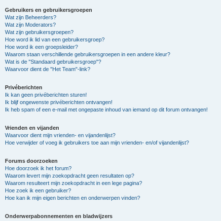
Gebruikers en gebruikersgroepen
Wat zijn Beheerders?
Wat zijn Moderators?
Wat zijn gebruikersgroepen?
Hoe word ik lid van een gebruikersgroep?
Hoe word ik een groepsleider?
Waarom staan verschillende gebruikersgroepen in een andere kleur?
Wat is de "Standaard gebruikersgroep"?
Waarvoor dient de "Het Team"-link?
Privéberichten
Ik kan geen privéberichten sturen!
Ik blijf ongewenste privéberichten ontvangen!
Ik heb spam of een e-mail met ongepaste inhoud van iemand op dit forum ontvangen!
Vrienden en vijanden
Waarvoor dient mijn vrienden- en vijandenlijst?
Hoe verwijder of voeg ik gebruikers toe aan mijn vrienden- en/of vijandenlijst?
Forums doorzoeken
Hoe doorzoek ik het forum?
Waarom levert mijn zoekopdracht geen resultaten op?
Waarom resulteert mijn zoekopdracht in een lege pagina?
Hoe zoek ik een gebruiker?
Hoe kan ik mijn eigen berichten en onderwerpen vinden?
Onderwerpabonnementen en bladwijzers