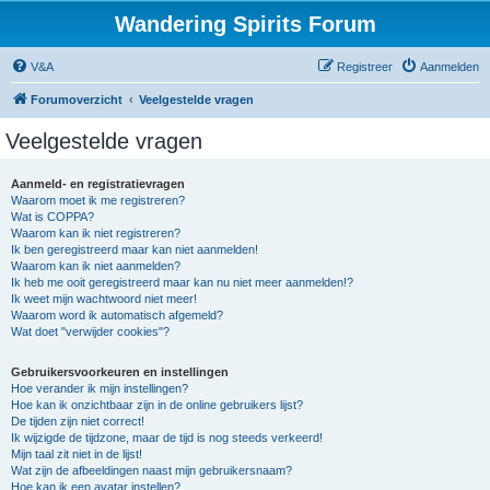
Wandering Spirits Forum
V&A
Registreer
Aanmelden
Forumoverzicht
Veelgestelde vragen
Veelgestelde vragen
Aanmeld- en registratievragen
Waarom moet ik me registreren?
Wat is COPPA?
Waarom kan ik niet registreren?
Ik ben geregistreerd maar kan niet aanmelden!
Waarom kan ik niet aanmelden?
Ik heb me ooit geregistreerd maar kan nu niet meer aanmelden!?
Ik weet mijn wachtwoord niet meer!
Waarom word ik automatisch afgemeld?
Wat doet "verwijder cookies"?
Gebruikersvoorkeuren en instellingen
Hoe verander ik mijn instellingen?
Hoe kan ik onzichtbaar zijn in de online gebruikers lijst?
De tijden zijn niet correct!
Ik wijzigde de tijdzone, maar de tijd is nog steeds verkeerd!
Mijn taal zit niet in de lijst!
Wat zijn de afbeeldingen naast mijn gebruikersnaam?
Hoe kan ik een avatar instellen?