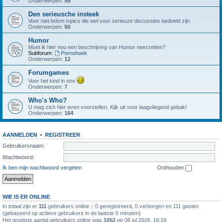
Onderwerpen:
55
Den serieusche insteek
Voor niet-bdsm topics die wel voor serieuze discussies bedoeld zijn.
Onderwerpen:
50
Humor
Moet ik hier nou een beschrijving van Humor neerzetten?
Subforum:
Pornohoek
Onderwerpen:
12
Forumgames
Voor het kind in ons
Onderwerpen:
7
Who's Who?
U mag zich hier even voorstellen. Kijk uit voor laagvliegend gebak!
Onderwerpen:
164
AANMELDEN
•
REGISTREER
Gebruikersnaam:
Wachtwoord:
Ik ben mijn wachtwoord vergeten
Onthouden
WIE IS ER ONLINE
In totaal zijn er
111
gebruikers online :: 0 geregistreerd, 0 verborgen en 111 gasten
(gebaseerd op actieve gebruikers in de laatste 5 minuten)
Het grootste aantal gebruikers online was
1052
op 06 jul 2026, 16:19