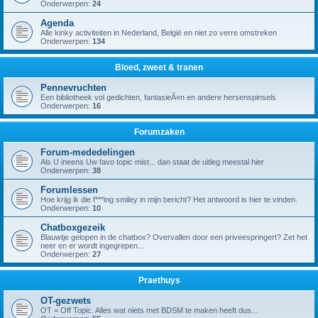
Onderwerpen:
24
Agenda
Alle kinky activiteiten in Nederland, België en niet zo verre omstreken
Onderwerpen:
134
Bloed, zweet & tranen
Pennevruchten
Een bibliotheek vol gedichten, fantasieÃ«n en andere hersenspinsels
Onderwerpen:
16
Forumzaken
Forum-mededelingen
Als U ineens Uw favo topic mist... dan staat de uitleg meestal hier
Onderwerpen:
38
Forumlessen
Hoe krijg ik die f***ing smiley in mijn bericht? Het antwoord is hier te vinden.
Onderwerpen:
10
Chatboxgezeik
Blauwtje gelopen in de chatbox? Overvallen door een priveespringert? Zet het
neer en er wordt ingegrepen...
Onderwerpen:
27
Praethuys
OT-gezwets
OT = Off Topic. Alles wat niets met BDSM te maken heeft dus...