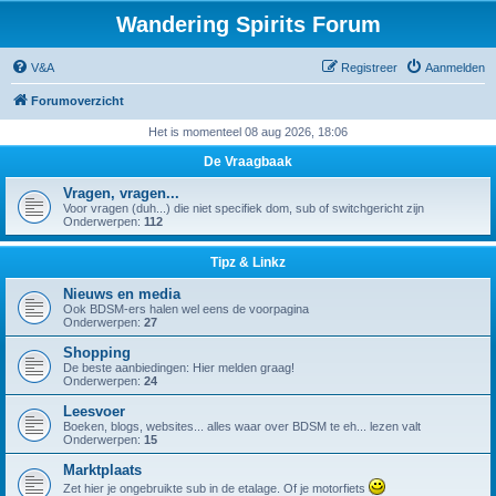
Wandering Spirits Forum
V&A
Registreer
Aanmelden
Forumoverzicht
Het is momenteel 08 aug 2026, 18:06
De Vraagbaak
Vragen, vragen...
Voor vragen (duh...) die niet specifiek dom, sub of switchgericht zijn
Onderwerpen:
112
Tipz & Linkz
Nieuws en media
Ook BDSM-ers halen wel eens de voorpagina
Onderwerpen:
27
Shopping
De beste aanbiedingen: Hier melden graag!
Onderwerpen:
24
Leesvoer
Boeken, blogs, websites... alles waar over BDSM te eh... lezen valt
Onderwerpen:
15
Marktplaats
Zet hier je ongebruikte sub in de etalage. Of je motorfiets