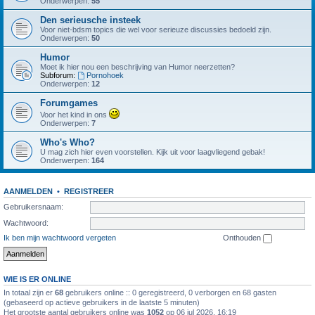
Onderwerpen:
55
Den serieusche insteek
Voor niet-bdsm topics die wel voor serieuze discussies bedoeld zijn.
Onderwerpen:
50
Humor
Moet ik hier nou een beschrijving van Humor neerzetten?
Subforum:
Pornohoek
Onderwerpen:
12
Forumgames
Voor het kind in ons
Onderwerpen:
7
Who's Who?
U mag zich hier even voorstellen. Kijk uit voor laagvliegend gebak!
Onderwerpen:
164
AANMELDEN
•
REGISTREER
Gebruikersnaam:
Wachtwoord:
Ik ben mijn wachtwoord vergeten
Onthouden
WIE IS ER ONLINE
In totaal zijn er
68
gebruikers online :: 0 geregistreerd, 0 verborgen en 68 gasten
(gebaseerd op actieve gebruikers in de laatste 5 minuten)
Het grootste aantal gebruikers online was
1052
op 06 jul 2026, 16:19