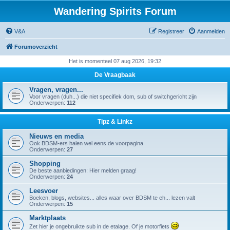
Wandering Spirits Forum
V&A
Registreer
Aanmelden
Forumoverzicht
Het is momenteel 07 aug 2026, 19:32
De Vraagbaak
Vragen, vragen...
Voor vragen (duh...) die niet specifiek dom, sub of switchgericht zijn
Onderwerpen:
112
Tipz & Linkz
Nieuws en media
Ook BDSM-ers halen wel eens de voorpagina
Onderwerpen:
27
Shopping
De beste aanbiedingen: Hier melden graag!
Onderwerpen:
24
Leesvoer
Boeken, blogs, websites... alles waar over BDSM te eh... lezen valt
Onderwerpen:
15
Marktplaats
Zet hier je ongebruikte sub in de etalage. Of je motorfiets