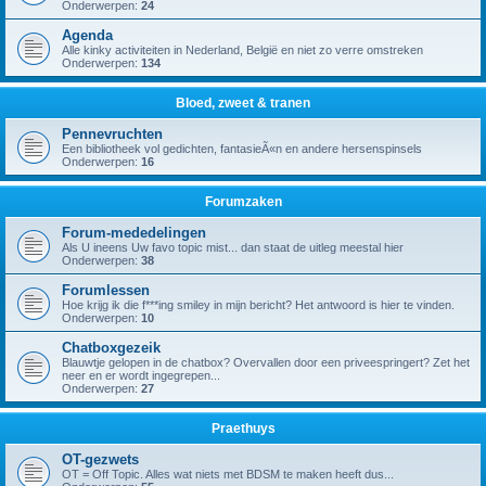
Onderwerpen:
24
Agenda
Alle kinky activiteiten in Nederland, België en niet zo verre omstreken
Onderwerpen:
134
Bloed, zweet & tranen
Pennevruchten
Een bibliotheek vol gedichten, fantasieÃ«n en andere hersenspinsels
Onderwerpen:
16
Forumzaken
Forum-mededelingen
Als U ineens Uw favo topic mist... dan staat de uitleg meestal hier
Onderwerpen:
38
Forumlessen
Hoe krijg ik die f***ing smiley in mijn bericht? Het antwoord is hier te vinden.
Onderwerpen:
10
Chatboxgezeik
Blauwtje gelopen in de chatbox? Overvallen door een priveespringert? Zet het
neer en er wordt ingegrepen...
Onderwerpen:
27
Praethuys
OT-gezwets
OT = Off Topic. Alles wat niets met BDSM te maken heeft dus...