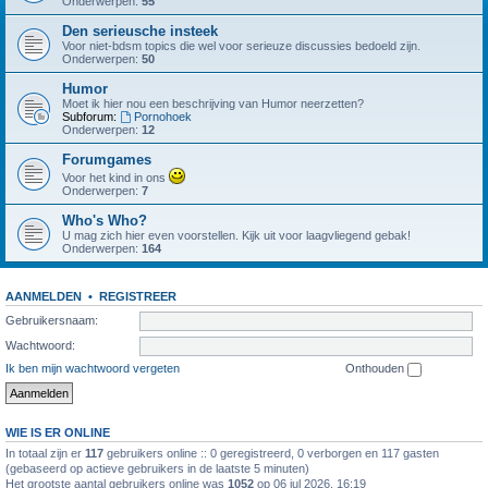
Onderwerpen:
55
Den serieusche insteek
Voor niet-bdsm topics die wel voor serieuze discussies bedoeld zijn.
Onderwerpen:
50
Humor
Moet ik hier nou een beschrijving van Humor neerzetten?
Subforum:
Pornohoek
Onderwerpen:
12
Forumgames
Voor het kind in ons
Onderwerpen:
7
Who's Who?
U mag zich hier even voorstellen. Kijk uit voor laagvliegend gebak!
Onderwerpen:
164
AANMELDEN
•
REGISTREER
Gebruikersnaam:
Wachtwoord:
Ik ben mijn wachtwoord vergeten
Onthouden
WIE IS ER ONLINE
In totaal zijn er
117
gebruikers online :: 0 geregistreerd, 0 verborgen en 117 gasten
(gebaseerd op actieve gebruikers in de laatste 5 minuten)
Het grootste aantal gebruikers online was
1052
op 06 jul 2026, 16:19