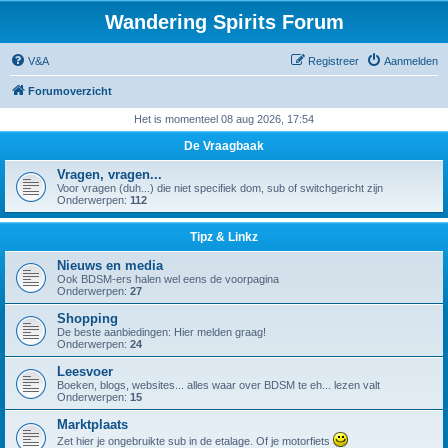
Wandering Spirits Forum
V&A
Registreer
Aanmelden
Forumoverzicht
Het is momenteel 08 aug 2026, 17:54
De Vraagbaak
Vragen, vragen...
Voor vragen (duh...) die niet specifiek dom, sub of switchgericht zijn
Onderwerpen:
112
Tipz & Linkz
Nieuws en media
Ook BDSM-ers halen wel eens de voorpagina
Onderwerpen:
27
Shopping
De beste aanbiedingen: Hier melden graag!
Onderwerpen:
24
Leesvoer
Boeken, blogs, websites... alles waar over BDSM te eh... lezen valt
Onderwerpen:
15
Marktplaats
Zet hier je ongebruikte sub in de etalage. Of je motorfiets