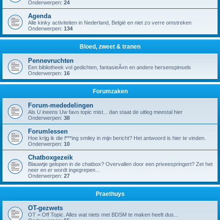
Onderwerpen:
24
Agenda
Alle kinky activiteiten in Nederland, België en niet zo verre omstreken
Onderwerpen:
134
Bloed, zweet & tranen
Pennevruchten
Een bibliotheek vol gedichten, fantasieÃ«n en andere hersenspinsels
Onderwerpen:
16
Forumzaken
Forum-mededelingen
Als U ineens Uw favo topic mist... dan staat de uitleg meestal hier
Onderwerpen:
38
Forumlessen
Hoe krijg ik die f***ing smiley in mijn bericht? Het antwoord is hier te vinden.
Onderwerpen:
10
Chatboxgezeik
Blauwtje gelopen in de chatbox? Overvallen door een priveespringert? Zet het
neer en er wordt ingegrepen...
Onderwerpen:
27
Praethuys
OT-gezwets
OT = Off Topic. Alles wat niets met BDSM te maken heeft dus...