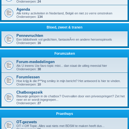
Onderwerpen:
24
Agenda
Alle kinky activiteiten in Nederland, België en niet zo verre omstreken
Onderwerpen:
134
Bloed, zweet & tranen
Pennevruchten
Een bibliotheek vol gedichten, fantasieÃ«n en andere hersenspinsels
Onderwerpen:
16
Forumzaken
Forum-mededelingen
Als U ineens Uw favo topic mist... dan staat de uitleg meestal hier
Onderwerpen:
38
Forumlessen
Hoe krijg ik die f***ing smiley in mijn bericht? Het antwoord is hier te vinden.
Onderwerpen:
10
Chatboxgezeik
Blauwtje gelopen in de chatbox? Overvallen door een priveespringert? Zet het
neer en er wordt ingegrepen...
Onderwerpen:
27
Praethuys
OT-gezwets
OT = Off Topic. Alles wat niets met BDSM te maken heeft dus...