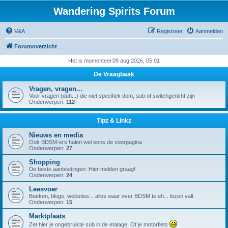
Wandering Spirits Forum
V&A
Registreer
Aanmelden
Forumoverzicht
Het is momenteel 09 aug 2026, 05:01
De Vraagbaak
Vragen, vragen...
Voor vragen (duh...) die niet specifiek dom, sub of switchgericht zijn
Onderwerpen:
112
Tipz & Linkz
Nieuws en media
Ook BDSM-ers halen wel eens de voorpagina
Onderwerpen:
27
Shopping
De beste aanbiedingen: Hier melden graag!
Onderwerpen:
24
Leesvoer
Boeken, blogs, websites... alles waar over BDSM te eh... lezen valt
Onderwerpen:
15
Marktplaats
Zet hier je ongebruikte sub in de etalage. Of je motorfiets