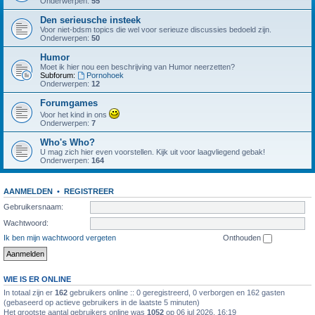
Onderwerpen:
55
Den serieusche insteek
Voor niet-bdsm topics die wel voor serieuze discussies bedoeld zijn.
Onderwerpen:
50
Humor
Moet ik hier nou een beschrijving van Humor neerzetten?
Subforum:
Pornohoek
Onderwerpen:
12
Forumgames
Voor het kind in ons
Onderwerpen:
7
Who's Who?
U mag zich hier even voorstellen. Kijk uit voor laagvliegend gebak!
Onderwerpen:
164
AANMELDEN
•
REGISTREER
Gebruikersnaam:
Wachtwoord:
Ik ben mijn wachtwoord vergeten
Onthouden
WIE IS ER ONLINE
In totaal zijn er
162
gebruikers online :: 0 geregistreerd, 0 verborgen en 162 gasten
(gebaseerd op actieve gebruikers in de laatste 5 minuten)
Het grootste aantal gebruikers online was
1052
op 06 jul 2026, 16:19