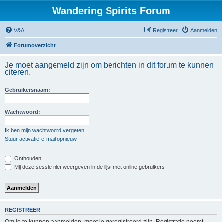
Wandering Spirits Forum
V&A
Registreer
Aanmelden
Forumoverzicht
Je moet aangemeld zijn om berichten in dit forum te kunnen
citeren.
Gebruikersnaam:
Wachtwoord:
Ik ben mijn wachtwoord vergeten
Stuur activatie-e-mail opnieuw
Onthouden
Mij deze sessie niet weergeven in de lijst met online gebruikers
REGISTREER
Om je te kunnen aanmelden, moet je geregistreerd zijn. Registratie neemt