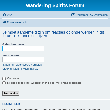
Wandering Spirits Forum
V&A
Registreer
Aanmelden
Forumoverzicht
Je moet aangemeld zijn om reacties op onderwerpen in dit
forum te kunnen schrijven.
Gebruikersnaam:
Wachtwoord:
Ik ben mijn wachtwoord vergeten
Stuur activatie-e-mail opnieuw
Onthouden
Mij deze sessie niet weergeven in de lijst met online gebruikers
REGISTREER
Om je te kunnen aanmelden, moet je geregistreerd zijn. Registratie neemt