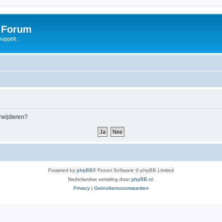
s Forum
uppelt...
erwijderen?
Powered by
phpBB
® Forum Software © phpBB Limited
Nederlandse vertaling door
phpBB.nl
.
Privacy
|
Gebruikersvoorwaarden