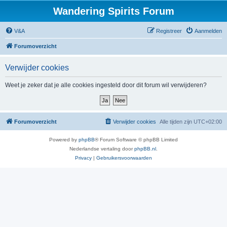
Wandering Spirits Forum
V&A
Registreer
Aanmelden
Forumoverzicht
Verwijder cookies
Weet je zeker dat je alle cookies ingesteld door dit forum wil verwijderen?
Forumoverzicht
Verwijder cookies
Alle tijden zijn
UTC+02:00
Powered by
phpBB
® Forum Software © phpBB Limited
Nederlandse vertaling door
phpBB.nl
.
Privacy
|
Gebruikersvoorwaarden