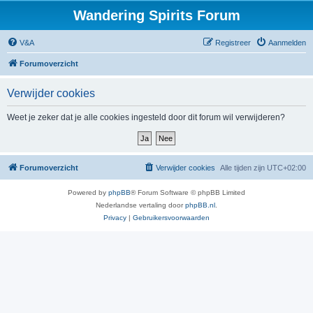
Wandering Spirits Forum
V&A
Registreer
Aanmelden
Forumoverzicht
Verwijder cookies
Weet je zeker dat je alle cookies ingesteld door dit forum wil verwijderen?
Forumoverzicht
Verwijder cookies
Alle tijden zijn
UTC+02:00
Powered by
phpBB
® Forum Software © phpBB Limited
Nederlandse vertaling door
phpBB.nl
.
Privacy
|
Gebruikersvoorwaarden