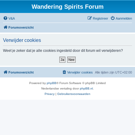
Wandering Spirits Forum
V&A
Registreer
Aanmelden
Forumoverzicht
Verwijder cookies
Weet je zeker dat je alle cookies ingesteld door dit forum wil verwijderen?
Forumoverzicht
Verwijder cookies
Alle tijden zijn
UTC+02:00
Powered by
phpBB
® Forum Software © phpBB Limited
Nederlandse vertaling door
phpBB.nl
.
Privacy
|
Gebruikersvoorwaarden