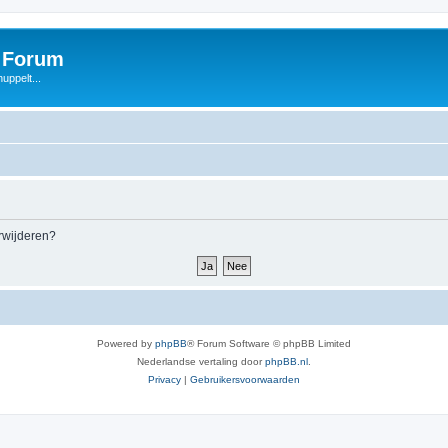
s Forum
uppelt...
erwijderen?
Powered by
phpBB
® Forum Software © phpBB Limited
Nederlandse vertaling door
phpBB.nl
.
Privacy
|
Gebruikersvoorwaarden