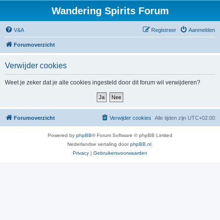
Wandering Spirits Forum
V&A
Registreer
Aanmelden
Forumoverzicht
Verwijder cookies
Weet je zeker dat je alle cookies ingesteld door dit forum wil verwijderen?
Forumoverzicht
Verwijder cookies
Alle tijden zijn
UTC+02:00
Powered by
phpBB
® Forum Software © phpBB Limited
Nederlandse vertaling door
phpBB.nl
.
Privacy
|
Gebruikersvoorwaarden