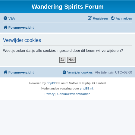
Wandering Spirits Forum
V&A
Registreer
Aanmelden
Forumoverzicht
Verwijder cookies
Weet je zeker dat je alle cookies ingesteld door dit forum wil verwijderen?
Forumoverzicht
Verwijder cookies
Alle tijden zijn
UTC+02:00
Powered by
phpBB
® Forum Software © phpBB Limited
Nederlandse vertaling door
phpBB.nl
.
Privacy
|
Gebruikersvoorwaarden