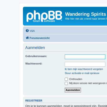
Wandering Spirit
Wie hier niet als vriend naar binnen h
V&A
Forumoverzicht
Aanmelden
Gebruikersnaam:
Wachtwoord:
Ik ben mijn wachtwoord vergeten
Stuur activatie-e-mail opnieuw
Onthouden
Mij deze sessie niet weergeven in
REGISTREER
Om je te kunnen aanmelden, moet je geregistreerd zijn. Regist