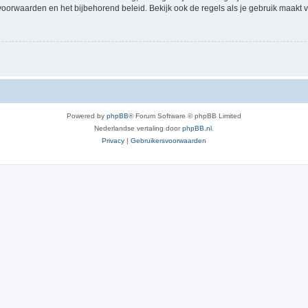
voorwaarden en het bijbehorend beleid. Bekijk ook de regels als je gebruik maakt v
Powered by
phpBB
® Forum Software © phpBB Limited
Nederlandse vertaling door
phpBB.nl
.
Privacy
|
Gebruikersvoorwaarden