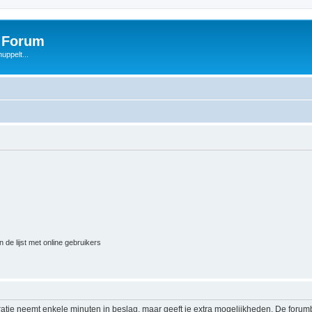
s Forum
uppelt...
 de lijst met online gebruikers
ratie neemt enkele minuten in beslag, maar geeft je extra mogelijkheden. De foru