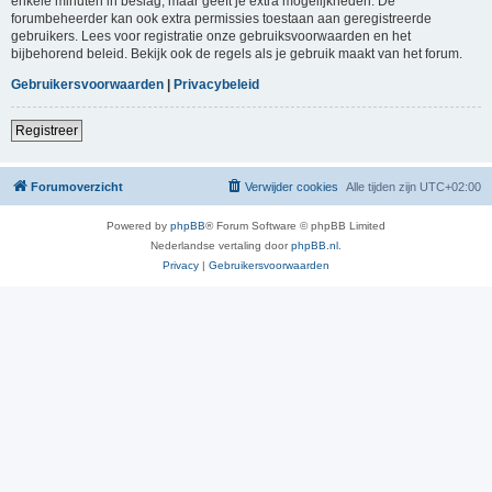
enkele minuten in beslag, maar geeft je extra mogelijkheden. De
forumbeheerder kan ook extra permissies toestaan aan geregistreerde
gebruikers. Lees voor registratie onze gebruiksvoorwaarden en het
bijbehorend beleid. Bekijk ook de regels als je gebruik maakt van het forum.
Gebruikersvoorwaarden
|
Privacybeleid
Registreer
Forumoverzicht
Verwijder cookies
Alle tijden zijn
UTC+02:00
Powered by
phpBB
® Forum Software © phpBB Limited
Nederlandse vertaling door
phpBB.nl
.
Privacy
|
Gebruikersvoorwaarden