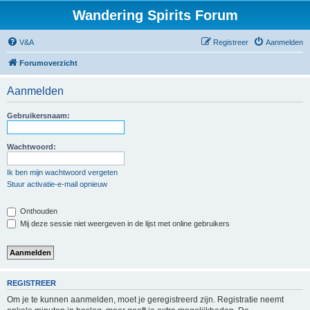
Wandering Spirits Forum
V&A
Registreer
Aanmelden
Forumoverzicht
Aanmelden
Gebruikersnaam:
Wachtwoord:
Ik ben mijn wachtwoord vergeten
Stuur activatie-e-mail opnieuw
Onthouden
Mij deze sessie niet weergeven in de lijst met online gebruikers
REGISTREER
Om je te kunnen aanmelden, moet je geregistreerd zijn. Registratie neemt