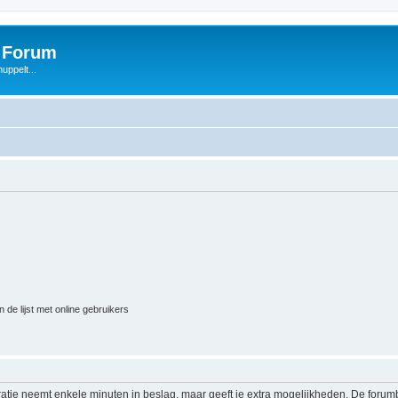
s Forum
uppelt...
 de lijst met online gebruikers
ratie neemt enkele minuten in beslag, maar geeft je extra mogelijkheden. De foru