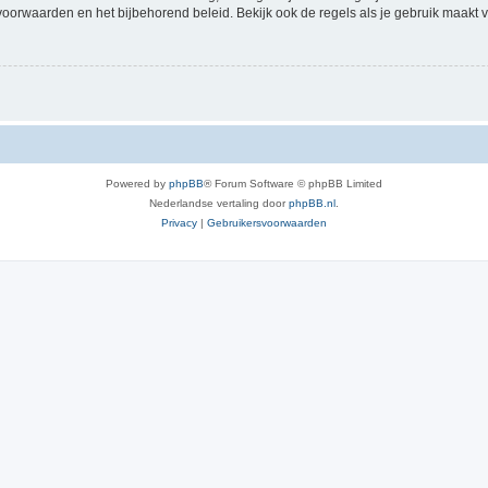
voorwaarden en het bijbehorend beleid. Bekijk ook de regels als je gebruik maakt v
Powered by
phpBB
® Forum Software © phpBB Limited
Nederlandse vertaling door
phpBB.nl
.
Privacy
|
Gebruikersvoorwaarden