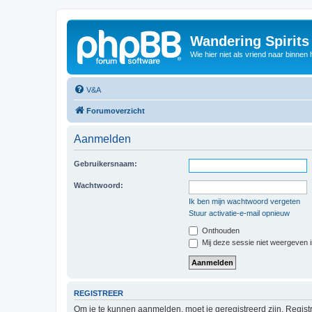
Wandering Spirit
Wie hier niet als vriend naar binnen h
V&A
Forumoverzicht
Aanmelden
Gebruikersnaam:
Wachtwoord:
Ik ben mijn wachtwoord vergeten
Stuur activatie-e-mail opnieuw
Onthouden
Mij deze sessie niet weergeven in
REGISTREER
Om je te kunnen aanmelden, moet je geregistreerd zijn. Regist