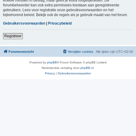
enkele minuten in beslag, maar geeft je extra mogelijkheden. De
forumbeheerder kan ook extra permissies toestaan aan geregistreerde
gebruikers. Lees voor registratie onze gebruiksvoorwaarden en het
bijbehorend beleid. Bekijk ook de regels als je gebruik maakt van het forum.
Gebruikersvoorwaarden
|
Privacybeleid
Registreer
Forumoverzicht
Verwijder cookies
Alle tijden zijn
UTC+02:00
Powered by
phpBB
® Forum Software © phpBB Limited
Nederlandse vertaling door
phpBB.nl
.
Privacy
|
Gebruikersvoorwaarden