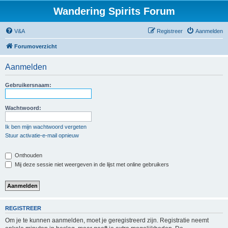
Wandering Spirits Forum
V&A
Registreer
Aanmelden
Forumoverzicht
Aanmelden
Gebruikersnaam:
Wachtwoord:
Ik ben mijn wachtwoord vergeten
Stuur activatie-e-mail opnieuw
Onthouden
Mij deze sessie niet weergeven in de lijst met online gebruikers
REGISTREER
Om je te kunnen aanmelden, moet je geregistreerd zijn. Registratie neemt