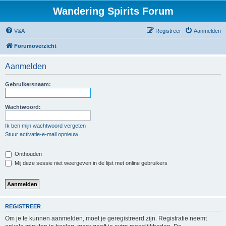
Wandering Spirits Forum
V&A
Registreer
Aanmelden
Forumoverzicht
Aanmelden
Gebruikersnaam:
Wachtwoord:
Ik ben mijn wachtwoord vergeten
Stuur activatie-e-mail opnieuw
Onthouden
Mij deze sessie niet weergeven in de lijst met online gebruikers
REGISTREER
Om je te kunnen aanmelden, moet je geregistreerd zijn. Registratie neemt