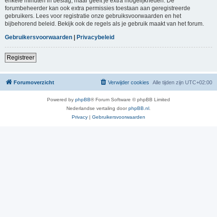
enkele minuten in beslag, maar geeft je extra mogelijkheden. De
forumbeheerder kan ook extra permissies toestaan aan geregistreerde
gebruikers. Lees voor registratie onze gebruiksvoorwaarden en het
bijbehorend beleid. Bekijk ook de regels als je gebruik maakt van het forum.
Gebruikersvoorwaarden
|
Privacybeleid
Registreer
Forumoverzicht
Verwijder cookies
Alle tijden zijn
UTC+02:00
Powered by
phpBB
® Forum Software © phpBB Limited
Nederlandse vertaling door
phpBB.nl
.
Privacy
|
Gebruikersvoorwaarden