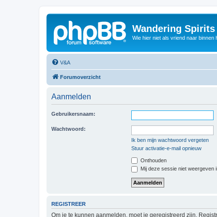
Wandering Spirit
Wie hier niet als vriend naar binnen h
V&A
Forumoverzicht
Aanmelden
Gebruikersnaam:
Wachtwoord:
Ik ben mijn wachtwoord vergeten
Stuur activatie-e-mail opnieuw
Onthouden
Mij deze sessie niet weergeven in
REGISTREER
Om je te kunnen aanmelden, moet je geregistreerd zijn. Regist