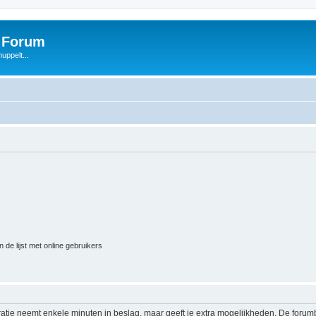
s Forum
uppelt...
 de lijst met online gebruikers
ratie neemt enkele minuten in beslag, maar geeft je extra mogelijkheden. De foru