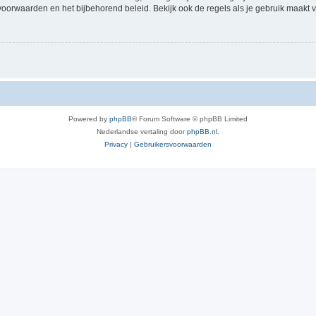
voorwaarden en het bijbehorend beleid. Bekijk ook de regels als je gebruik maakt v
Powered by
phpBB
® Forum Software © phpBB Limited
Nederlandse vertaling door
phpBB.nl
.
Privacy
|
Gebruikersvoorwaarden