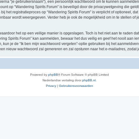
hierna “je gebruikersnaam”), een persoonlijk wachtwoord om te kunnen aanmelden o
ccount op “Wandering Spirits Forum” is beveiligd door de privacywetgeving die geldt 
ij het registratieproces op “Wandering Spirits Forum” is verplicht of optioneel, dat
penbaar wordt weergegeven. Verder heb je ook de mogelijkheid om in te stellen of
waardoor het op een veilige manier is opgeslagen. Toch is het niet aan te raden d
ing Spirits Forum” kan aanmelden, bewaar het dus veilig en geef het nooit aan 
en, kun je de “Ik ben mijn wachtwoord vergeten”-optie gebruiken bij het aanmeldven
een nieuw wachtwoord zal genereren en zal opsturen naar het e-mailadres, zodat 
Powered by
phpBB
® Forum Software © phpBB Limited
Nederlandse vertaling door
phpBB.nl
.
Privacy
|
Gebruikersvoorwaarden