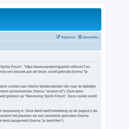
Registreer
Aanmelden
Spirits Forum”, “https://www.wanderingspirits.nl/forum”) en
nde een bezoek aan dit forum, wordt gebruikt (hierna “je
re cookies aan (kleine tekstbestanden die naar de tijdelijke
oniem sessienummer (hierna “session-id”). Deze twee
t gelezen op “Wandering Spirits Forum”. Deze cookie wordt
toepassing is. Deze tekst heeft betrekking op de pagina’s die
 andere het plaatsen als een anonieme gebruiker (hierna
je bent aangemeld (hierna “je berichten”).