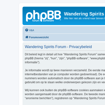
Wandering Spirit
Wie hier niet als vriend naar binnen h
V&A
Forumoverzicht
Wandering Spirits Forum - Privacybeleid
Dit beleid legt in detail uit hoe “Wandering Spirits Forum” same
phpBB (hierna “zij”, “hun”, “zijn”, “phpBB-software”, “www.php
informatie”).
Je informatie wordt op twee manieren verzameld. De eerste ma
internetbestanden van je computer worden gedownload). De eer
nummers worden automatisch door de phpBB-software aan je t
gebruikt om op te slaan welke onderwerpen gelezen zijn en ver
Wij kunnen ook buiten de phpBB-software cookies aanmaken wan
worden aangemaakt door de phpBB-software. De tweede manier is
“anonieme berichten”), registreren op “Wandering Spirits Forum”