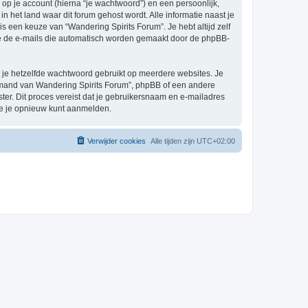
p je account (hierna “je wachtwoord”) en een persoonlijk,
in het land waar dit forum gehost wordt. Alle informatie naast je
 is een keuze van “Wandering Spirits Forum”. Je hebt altijd zelf
 je de e-mails die automatisch worden gemaakt door de phpBB-
at je hetzelfde wachtwoord gebruikt op meerdere websites. Je
iemand van Wandering Spirits Forum”, phpBB of een andere
ster. Dit proces vereist dat je gebruikersnaam en e-mailadres
je je opnieuw kunt aanmelden.
Verwijder cookies
Alle tijden zijn
UTC+02:00