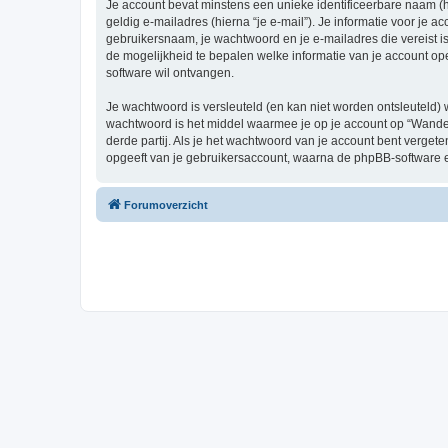
Je account bevat minstens een unieke identificeerbare naam (
geldig e-mailadres (hierna “je e-mail”). Je informatie voor je a
gebruikersnaam, je wachtwoord en je e-mailadres die vereist is b
de mogelijkheid te bepalen welke informatie van je account o
software wil ontvangen.
Je wachtwoord is versleuteld (en kan niet worden ontsleuteld) 
wachtwoord is het middel waarmee je op je account op “Wander
derde partij. Als je het wachtwoord van je account bent verget
opgeeft van je gebruikersaccount, waarna de phpBB-software 
Forumoverzicht