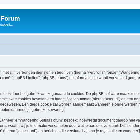
s Forum
uppelt...
n met zijn verbonden diensten en bedrijven (hierna “wij”, “ons”, “onze”, “Wandering 
bb.com”, “phpBB Limited”, “phpBB-teams”) de informatie die wordt verzameld gedure
nier is door het gebruik van zogenaamde cookies. De phpBB-software maakt meerde
ste twee cookies bevatten een indentificatienummer (hierna “user-id”) en een an
oegewezen. Een derde cookie zal worden aangemaakt wanneer je onderwerpen heb
betert daarmee je gebruikerservaring.
neer je “Wandering Spirits Forum” bezoekt, hoewel dit document daarop niet van 
 waarin wij je informatie verzamelen door wat je aan ons verstuurt. Dit is onder
 (hierna “je account”) en berichten die verstuurd zijn na je registratie en wanneer 