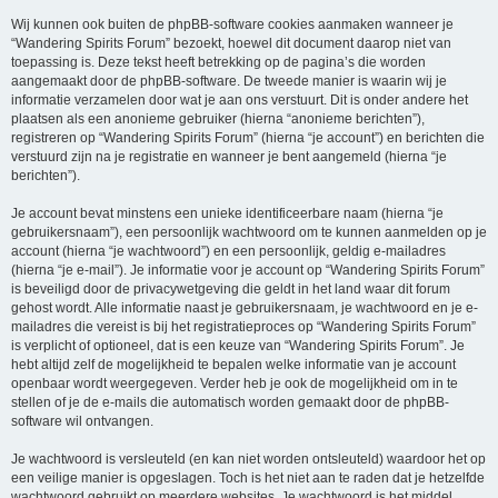
Wij kunnen ook buiten de phpBB-software cookies aanmaken wanneer je
“Wandering Spirits Forum” bezoekt, hoewel dit document daarop niet van
toepassing is. Deze tekst heeft betrekking op de pagina’s die worden
aangemaakt door de phpBB-software. De tweede manier is waarin wij je
informatie verzamelen door wat je aan ons verstuurt. Dit is onder andere het
plaatsen als een anonieme gebruiker (hierna “anonieme berichten”),
registreren op “Wandering Spirits Forum” (hierna “je account”) en berichten die
verstuurd zijn na je registratie en wanneer je bent aangemeld (hierna “je
berichten”).
Je account bevat minstens een unieke identificeerbare naam (hierna “je
gebruikersnaam”), een persoonlijk wachtwoord om te kunnen aanmelden op je
account (hierna “je wachtwoord”) en een persoonlijk, geldig e-mailadres
(hierna “je e-mail”). Je informatie voor je account op “Wandering Spirits Forum”
is beveiligd door de privacywetgeving die geldt in het land waar dit forum
gehost wordt. Alle informatie naast je gebruikersnaam, je wachtwoord en je e-
mailadres die vereist is bij het registratieproces op “Wandering Spirits Forum”
is verplicht of optioneel, dat is een keuze van “Wandering Spirits Forum”. Je
hebt altijd zelf de mogelijkheid te bepalen welke informatie van je account
openbaar wordt weergegeven. Verder heb je ook de mogelijkheid om in te
stellen of je de e-mails die automatisch worden gemaakt door de phpBB-
software wil ontvangen.
Je wachtwoord is versleuteld (en kan niet worden ontsleuteld) waardoor het op
een veilige manier is opgeslagen. Toch is het niet aan te raden dat je hetzelfde
wachtwoord gebruikt op meerdere websites. Je wachtwoord is het middel