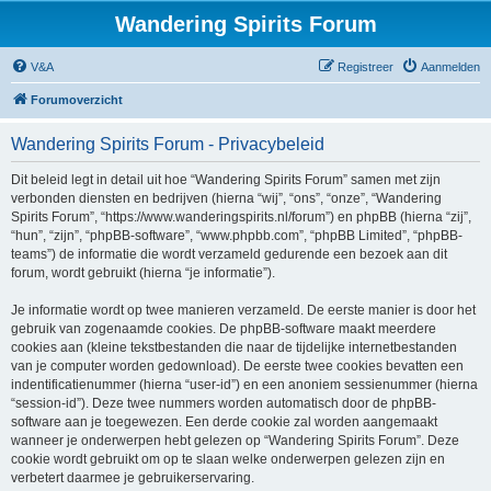
Wandering Spirits Forum
V&A
Registreer
Aanmelden
Forumoverzicht
Wandering Spirits Forum - Privacybeleid
Dit beleid legt in detail uit hoe “Wandering Spirits Forum” samen met zijn
verbonden diensten en bedrijven (hierna “wij”, “ons”, “onze”, “Wandering
Spirits Forum”, “https://www.wanderingspirits.nl/forum”) en phpBB (hierna “zij”,
“hun”, “zijn”, “phpBB-software”, “www.phpbb.com”, “phpBB Limited”, “phpBB-
teams”) de informatie die wordt verzameld gedurende een bezoek aan dit
forum, wordt gebruikt (hierna “je informatie”).
Je informatie wordt op twee manieren verzameld. De eerste manier is door het
gebruik van zogenaamde cookies. De phpBB-software maakt meerdere
cookies aan (kleine tekstbestanden die naar de tijdelijke internetbestanden
van je computer worden gedownload). De eerste twee cookies bevatten een
indentificatienummer (hierna “user-id”) en een anoniem sessienummer (hierna
“session-id”). Deze twee nummers worden automatisch door de phpBB-
software aan je toegewezen. Een derde cookie zal worden aangemaakt
wanneer je onderwerpen hebt gelezen op “Wandering Spirits Forum”. Deze
cookie wordt gebruikt om op te slaan welke onderwerpen gelezen zijn en
verbetert daarmee je gebruikerservaring.