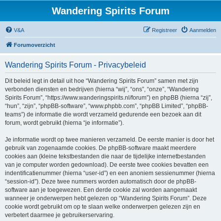
Wandering Spirits Forum
V&A
Registreer
Aanmelden
Forumoverzicht
Wandering Spirits Forum - Privacybeleid
Dit beleid legt in detail uit hoe “Wandering Spirits Forum” samen met zijn
verbonden diensten en bedrijven (hierna “wij”, “ons”, “onze”, “Wandering
Spirits Forum”, “https://www.wanderingspirits.nl/forum”) en phpBB (hierna “zij”,
“hun”, “zijn”, “phpBB-software”, “www.phpbb.com”, “phpBB Limited”, “phpBB-
teams”) de informatie die wordt verzameld gedurende een bezoek aan dit
forum, wordt gebruikt (hierna “je informatie”).
Je informatie wordt op twee manieren verzameld. De eerste manier is door het
gebruik van zogenaamde cookies. De phpBB-software maakt meerdere
cookies aan (kleine tekstbestanden die naar de tijdelijke internetbestanden
van je computer worden gedownload). De eerste twee cookies bevatten een
indentificatienummer (hierna “user-id”) en een anoniem sessienummer (hierna
“session-id”). Deze twee nummers worden automatisch door de phpBB-
software aan je toegewezen. Een derde cookie zal worden aangemaakt
wanneer je onderwerpen hebt gelezen op “Wandering Spirits Forum”. Deze
cookie wordt gebruikt om op te slaan welke onderwerpen gelezen zijn en
verbetert daarmee je gebruikerservaring.