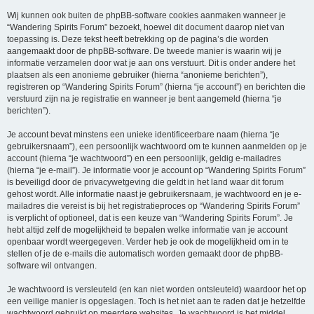
Wij kunnen ook buiten de phpBB-software cookies aanmaken wanneer je
“Wandering Spirits Forum” bezoekt, hoewel dit document daarop niet van
toepassing is. Deze tekst heeft betrekking op de pagina’s die worden
aangemaakt door de phpBB-software. De tweede manier is waarin wij je
informatie verzamelen door wat je aan ons verstuurt. Dit is onder andere het
plaatsen als een anonieme gebruiker (hierna “anonieme berichten”),
registreren op “Wandering Spirits Forum” (hierna “je account”) en berichten die
verstuurd zijn na je registratie en wanneer je bent aangemeld (hierna “je
berichten”).
Je account bevat minstens een unieke identificeerbare naam (hierna “je
gebruikersnaam”), een persoonlijk wachtwoord om te kunnen aanmelden op je
account (hierna “je wachtwoord”) en een persoonlijk, geldig e-mailadres
(hierna “je e-mail”). Je informatie voor je account op “Wandering Spirits Forum”
is beveiligd door de privacywetgeving die geldt in het land waar dit forum
gehost wordt. Alle informatie naast je gebruikersnaam, je wachtwoord en je e-
mailadres die vereist is bij het registratieproces op “Wandering Spirits Forum”
is verplicht of optioneel, dat is een keuze van “Wandering Spirits Forum”. Je
hebt altijd zelf de mogelijkheid te bepalen welke informatie van je account
openbaar wordt weergegeven. Verder heb je ook de mogelijkheid om in te
stellen of je de e-mails die automatisch worden gemaakt door de phpBB-
software wil ontvangen.
Je wachtwoord is versleuteld (en kan niet worden ontsleuteld) waardoor het op
een veilige manier is opgeslagen. Toch is het niet aan te raden dat je hetzelfde
wachtwoord gebruikt op meerdere websites. Je wachtwoord is het middel