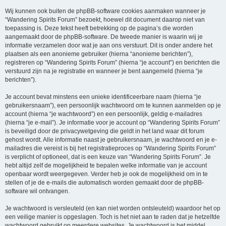
Wij kunnen ook buiten de phpBB-software cookies aanmaken wanneer je
“Wandering Spirits Forum” bezoekt, hoewel dit document daarop niet van
toepassing is. Deze tekst heeft betrekking op de pagina’s die worden
aangemaakt door de phpBB-software. De tweede manier is waarin wij je
informatie verzamelen door wat je aan ons verstuurt. Dit is onder andere het
plaatsen als een anonieme gebruiker (hierna “anonieme berichten”),
registreren op “Wandering Spirits Forum” (hierna “je account”) en berichten die
verstuurd zijn na je registratie en wanneer je bent aangemeld (hierna “je
berichten”).
Je account bevat minstens een unieke identificeerbare naam (hierna “je
gebruikersnaam”), een persoonlijk wachtwoord om te kunnen aanmelden op je
account (hierna “je wachtwoord”) en een persoonlijk, geldig e-mailadres
(hierna “je e-mail”). Je informatie voor je account op “Wandering Spirits Forum”
is beveiligd door de privacywetgeving die geldt in het land waar dit forum
gehost wordt. Alle informatie naast je gebruikersnaam, je wachtwoord en je e-
mailadres die vereist is bij het registratieproces op “Wandering Spirits Forum”
is verplicht of optioneel, dat is een keuze van “Wandering Spirits Forum”. Je
hebt altijd zelf de mogelijkheid te bepalen welke informatie van je account
openbaar wordt weergegeven. Verder heb je ook de mogelijkheid om in te
stellen of je de e-mails die automatisch worden gemaakt door de phpBB-
software wil ontvangen.
Je wachtwoord is versleuteld (en kan niet worden ontsleuteld) waardoor het op
een veilige manier is opgeslagen. Toch is het niet aan te raden dat je hetzelfde
wachtwoord gebruikt op meerdere websites. Je wachtwoord is het middel