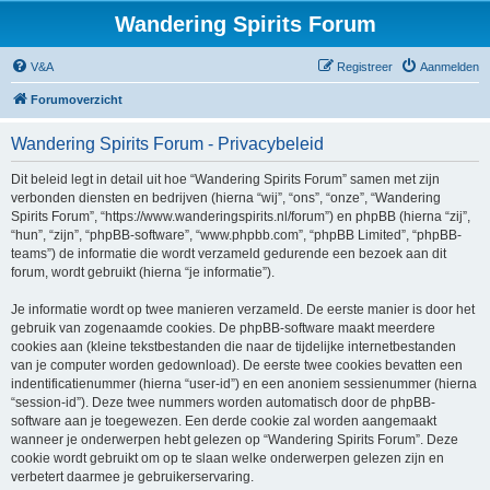
Wandering Spirits Forum
V&A
Registreer
Aanmelden
Forumoverzicht
Wandering Spirits Forum - Privacybeleid
Dit beleid legt in detail uit hoe “Wandering Spirits Forum” samen met zijn
verbonden diensten en bedrijven (hierna “wij”, “ons”, “onze”, “Wandering
Spirits Forum”, “https://www.wanderingspirits.nl/forum”) en phpBB (hierna “zij”,
“hun”, “zijn”, “phpBB-software”, “www.phpbb.com”, “phpBB Limited”, “phpBB-
teams”) de informatie die wordt verzameld gedurende een bezoek aan dit
forum, wordt gebruikt (hierna “je informatie”).
Je informatie wordt op twee manieren verzameld. De eerste manier is door het
gebruik van zogenaamde cookies. De phpBB-software maakt meerdere
cookies aan (kleine tekstbestanden die naar de tijdelijke internetbestanden
van je computer worden gedownload). De eerste twee cookies bevatten een
indentificatienummer (hierna “user-id”) en een anoniem sessienummer (hierna
“session-id”). Deze twee nummers worden automatisch door de phpBB-
software aan je toegewezen. Een derde cookie zal worden aangemaakt
wanneer je onderwerpen hebt gelezen op “Wandering Spirits Forum”. Deze
cookie wordt gebruikt om op te slaan welke onderwerpen gelezen zijn en
verbetert daarmee je gebruikerservaring.