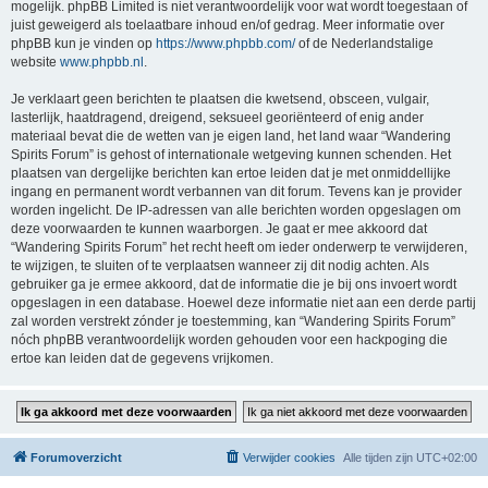
mogelijk. phpBB Limited is niet verantwoordelijk voor wat wordt toegestaan of
juist geweigerd als toelaatbare inhoud en/of gedrag. Meer informatie over
phpBB kun je vinden op
https://www.phpbb.com/
of de Nederlandstalige
website
www.phpbb.nl
.
Je verklaart geen berichten te plaatsen die kwetsend, obsceen, vulgair,
lasterlijk, haatdragend, dreigend, seksueel georiënteerd of enig ander
materiaal bevat die de wetten van je eigen land, het land waar “Wandering
Spirits Forum” is gehost of internationale wetgeving kunnen schenden. Het
plaatsen van dergelijke berichten kan ertoe leiden dat je met onmiddellijke
ingang en permanent wordt verbannen van dit forum. Tevens kan je provider
worden ingelicht. De IP-adressen van alle berichten worden opgeslagen om
deze voorwaarden te kunnen waarborgen. Je gaat er mee akkoord dat
“Wandering Spirits Forum” het recht heeft om ieder onderwerp te verwijderen,
te wijzigen, te sluiten of te verplaatsen wanneer zij dit nodig achten. Als
gebruiker ga je ermee akkoord, dat de informatie die je bij ons invoert wordt
opgeslagen in een database. Hoewel deze informatie niet aan een derde partij
zal worden verstrekt zónder je toestemming, kan “Wandering Spirits Forum”
nóch phpBB verantwoordelijk worden gehouden voor een hackpoging die
ertoe kan leiden dat de gegevens vrijkomen.
Forumoverzicht
Verwijder cookies
Alle tijden zijn
UTC+02:00