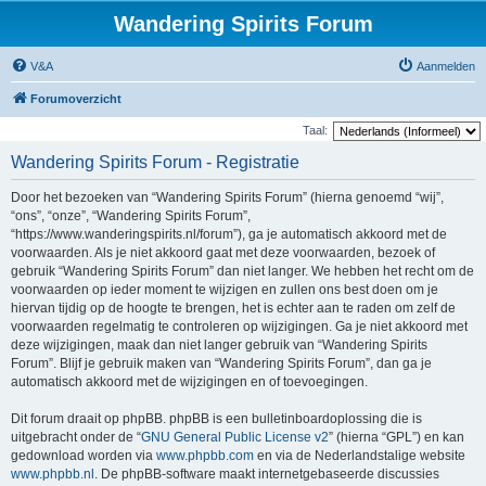
Wandering Spirits Forum
V&A
Aanmelden
Forumoverzicht
Taal:
Wandering Spirits Forum - Registratie
Door het bezoeken van “Wandering Spirits Forum” (hierna genoemd “wij”,
“ons”, “onze”, “Wandering Spirits Forum”,
“https://www.wanderingspirits.nl/forum”), ga je automatisch akkoord met de
voorwaarden. Als je niet akkoord gaat met deze voorwaarden, bezoek of
gebruik “Wandering Spirits Forum” dan niet langer. We hebben het recht om de
voorwaarden op ieder moment te wijzigen en zullen ons best doen om je
hiervan tijdig op de hoogte te brengen, het is echter aan te raden om zelf de
voorwaarden regelmatig te controleren op wijzigingen. Ga je niet akkoord met
deze wijzigingen, maak dan niet langer gebruik van “Wandering Spirits
Forum”. Blijf je gebruik maken van “Wandering Spirits Forum”, dan ga je
automatisch akkoord met de wijzigingen en of toevoegingen.
Dit forum draait op phpBB. phpBB is een bulletinboardoplossing die is
uitgebracht onder de “
GNU General Public License v2
” (hierna “GPL”) en kan
gedownload worden via
www.phpbb.com
en via de Nederlandstalige website
www.phpbb.nl
. De phpBB-software maakt internetgebaseerde discussies