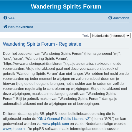
Wandering Spirits Forum
V&A
Aanmelden
Forumoverzicht
Taal:
Wandering Spirits Forum - Registratie
Door het bezoeken van “Wandering Spirits Forum” (hierna genoemd “wij”,
“ons”, “onze”, “Wandering Spirits Forum”,
“https://www.wanderingspirits.nl/forum”), ga je automatisch akkoord met de
voorwaarden. Als je niet akkoord gaat met deze voorwaarden, bezoek of
gebruik “Wandering Spirits Forum” dan niet langer. We hebben het recht om de
voorwaarden op ieder moment te wijzigen en zullen ons best doen om je
hiervan tijdig op de hoogte te brengen, het is echter aan te raden om zelf de
voorwaarden regelmatig te controleren op wijzigingen. Ga je niet akkoord met
deze wijzigingen, maak dan niet langer gebruik van “Wandering Spirits
Forum”. Blijf je gebruik maken van “Wandering Spirits Forum”, dan ga je
automatisch akkoord met de wijzigingen en of toevoegingen.
Dit forum draait op phpBB. phpBB is een bulletinboardoplossing die is
uitgebracht onder de “
GNU General Public License v2
” (hierna “GPL”) en kan
gedownload worden via
www.phpbb.com
en via de Nederlandstalige website
www.phpbb.nl
. De phpBB-software maakt internetgebaseerde discussies