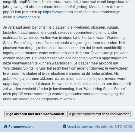
mogelijk. phpBB Limited is niet verantwoordelijk voor wat wordt toegestaan of
juist geweigerd als toelaatbare inhoud en/of gedrag. Meer informatie over
phpBB kun je vinden op
https://www.phpbb.com/
of de Nederlandstalige
website
www.phpbb.nl
.
Je verklaart geen berichten te plaatsen die kwetsend, obsceen, vulgair,
lasterlijk, haatdragend, dreigend, seksueel georiënteerd of enig ander
materiaal bevat die de wetten van je eigen land, het land waar “Wandering
Spirits Forum” is gehost of internationale wetgeving kunnen schenden. Het
plaatsen van dergelijke berichten kan ertoe leiden dat je met onmiddellijke
ingang en permanent wordt verbannen van dit forum. Tevens kan je provider
worden ingelicht. De IP-adressen van alle berichten worden opgeslagen om
deze voorwaarden te kunnen waarborgen. Je gaat er mee akkoord dat
“Wandering Spirits Forum” het recht heeft om ieder onderwerp te verwijderen,
te wijzigen, te sluiten of te verplaatsen wanneer zij dit nodig achten. Als
gebruiker ga je ermee akkoord, dat de informatie die je bij ons invoert wordt
opgeslagen in een database. Hoewel deze informatie niet aan een derde partij
zal worden verstrekt zónder je toestemming, kan “Wandering Spirits Forum”
nóch phpBB verantwoordelijk worden gehouden voor een hackpoging die
ertoe kan leiden dat de gegevens vrijkomen.
Forumoverzicht
Verwijder cookies
Alle tijden zijn
UTC+02:00