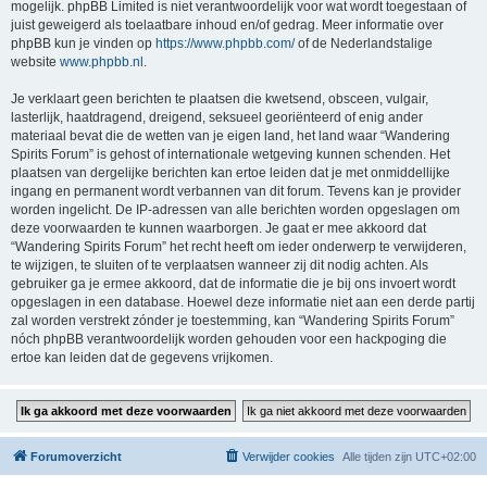
mogelijk. phpBB Limited is niet verantwoordelijk voor wat wordt toegestaan of
juist geweigerd als toelaatbare inhoud en/of gedrag. Meer informatie over
phpBB kun je vinden op
https://www.phpbb.com/
of de Nederlandstalige
website
www.phpbb.nl
.
Je verklaart geen berichten te plaatsen die kwetsend, obsceen, vulgair,
lasterlijk, haatdragend, dreigend, seksueel georiënteerd of enig ander
materiaal bevat die de wetten van je eigen land, het land waar “Wandering
Spirits Forum” is gehost of internationale wetgeving kunnen schenden. Het
plaatsen van dergelijke berichten kan ertoe leiden dat je met onmiddellijke
ingang en permanent wordt verbannen van dit forum. Tevens kan je provider
worden ingelicht. De IP-adressen van alle berichten worden opgeslagen om
deze voorwaarden te kunnen waarborgen. Je gaat er mee akkoord dat
“Wandering Spirits Forum” het recht heeft om ieder onderwerp te verwijderen,
te wijzigen, te sluiten of te verplaatsen wanneer zij dit nodig achten. Als
gebruiker ga je ermee akkoord, dat de informatie die je bij ons invoert wordt
opgeslagen in een database. Hoewel deze informatie niet aan een derde partij
zal worden verstrekt zónder je toestemming, kan “Wandering Spirits Forum”
nóch phpBB verantwoordelijk worden gehouden voor een hackpoging die
ertoe kan leiden dat de gegevens vrijkomen.
Forumoverzicht
Verwijder cookies
Alle tijden zijn
UTC+02:00