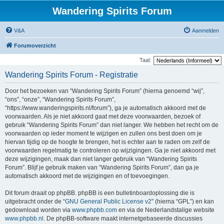
Wandering Spirits Forum
V&A
Aanmelden
Forumoverzicht
Taal:
Wandering Spirits Forum - Registratie
Door het bezoeken van “Wandering Spirits Forum” (hierna genoemd “wij”,
“ons”, “onze”, “Wandering Spirits Forum”,
“https://www.wanderingspirits.nl/forum”), ga je automatisch akkoord met de
voorwaarden. Als je niet akkoord gaat met deze voorwaarden, bezoek of
gebruik “Wandering Spirits Forum” dan niet langer. We hebben het recht om de
voorwaarden op ieder moment te wijzigen en zullen ons best doen om je
hiervan tijdig op de hoogte te brengen, het is echter aan te raden om zelf de
voorwaarden regelmatig te controleren op wijzigingen. Ga je niet akkoord met
deze wijzigingen, maak dan niet langer gebruik van “Wandering Spirits
Forum”. Blijf je gebruik maken van “Wandering Spirits Forum”, dan ga je
automatisch akkoord met de wijzigingen en of toevoegingen.
Dit forum draait op phpBB. phpBB is een bulletinboardoplossing die is
uitgebracht onder de “
GNU General Public License v2
” (hierna “GPL”) en kan
gedownload worden via
www.phpbb.com
en via de Nederlandstalige website
www.phpbb.nl
. De phpBB-software maakt internetgebaseerde discussies