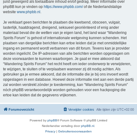
juist geweigerd als toelaatbare inhoud en/of gedrag. Meer informatie over
phpBB kun je vinden op
https://www.phpbb.com/
of de Nederlandstalige
website
www.phpbb.nl
.
Je verklaart geen berichten te plaatsen die kwetsend, obsceen, vulgair,
lasterlijk, haatdragend, dreigend, seksueel georiënteerd of enig ander
materiaal bevat die de wetten van je eigen land, het land waar “Wandering
Spirits Forum” is gehost of internationale wetgeving kunnen schenden. Het
plaatsen van dergelijke berichten kan ertoe leiden dat je met onmiddellijke
ingang en permanent wordt verbannen van dit forum. Tevens kan je provider
worden ingelicht. De IP-adressen van alle berichten worden opgeslagen om
deze voorwaarden te kunnen waarborgen. Je gaat er mee akkoord dat
“Wandering Spirits Forum” het recht heeft om ieder onderwerp te verwijderen,
te wijzigen, te sluiten of te verplaatsen wanneer zij dit nodig achten. Als
gebruiker ga je ermee akkoord, dat de informatie die je bij ons invoert wordt
opgeslagen in een database. Hoewel deze informatie niet aan een derde partij
zal worden verstrekt zónder je toestemming, kan “Wandering Spirits Forum”
nóch phpBB verantwoordelijk worden gehouden voor een hackpoging die
ertoe kan leiden dat de gegevens vrijkomen.
Forumoverzicht
Verwijder cookies
Alle tijden zijn
UTC+02:00
Powered by
phpBB
® Forum Software © phpBB Limited
Nederlandse vertaling door
phpBB.nl
.
Privacy
|
Gebruikersvoorwaarden