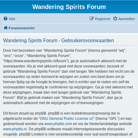
Wandering Spirits Forum
V&A
Registreer
Aanmelden
Forumoverzicht
Wandering Spirits Forum - Gebruikersvoorwaarden
Door het bezoeken van “Wandering Spirits Forum” (hierna genoemd “wij”,
“ons”, “onze”, “Wandering Spirits Forum”,
“https://www.wanderingspirits.nl/forum”), ga je automatisch akkoord met de
voorwaarden. Als je niet akkoord gaat met deze voorwaarden, bezoek of
gebruik “Wandering Spirits Forum” dan niet langer. We hebben het recht om de
voorwaarden op ieder moment te wijzigen en zullen ons best doen om je
hiervan tijdig op de hoogte te brengen, het is echter aan te raden om zelf de
voorwaarden regelmatig te controleren op wijzigingen. Ga je niet akkoord met
deze wijzigingen, maak dan niet langer gebruik van “Wandering Spirits
Forum”. Blijf je gebruik maken van “Wandering Spirits Forum”, dan ga je
automatisch akkoord met de wijzigingen en of toevoegingen.
Dit forum draait op phpBB. phpBB is een bulletinboardoplossing die is
uitgebracht onder de “
GNU General Public License v2
” (hierna “GPL”) en kan
gedownload worden via
www.phpbb.com
en via de Nederlandstalige website
www.phpbb.nl
. De phpBB-software maakt internetgebaseerde discussies
mogelijk. phpBB Limited is niet verantwoordelijk voor wat wordt toegestaan of