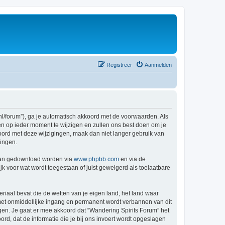
Registreer
Aanmelden
nl/forum”), ga je automatisch akkoord met de voorwaarden. Als
n op ieder moment te wijzigen en zullen ons best doen om je
kkoord met deze wijzigingen, maak dan niet langer gebruik van
gingen.
 kan gedownload worden via
www.phpbb.com
en via de
k voor wat wordt toegestaan of juist geweigerd als toelaatbare
eriaal bevat die de wetten van je eigen land, het land waar
 met onmiddellijke ingang en permanent wordt verbannen van dit
en. Je gaat er mee akkoord dat “Wandering Spirits Forum” het
oord, dat de informatie die je bij ons invoert wordt opgeslagen