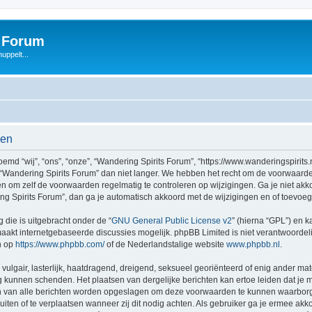
s Forum
uppelt...
den
d “wij”, “ons”, “onze”, “Wandering Spirits Forum”, “https://www.wanderingspirits.
 “Wandering Spirits Forum” dan niet langer. We hebben het recht om de voorwaarde
aden om zelf de voorwaarden regelmatig te controleren op wijzigingen. Ga je niet a
ing Spirits Forum”, dan ga je automatisch akkoord met de wijzigingen en of toevoe
 die is uitgebracht onder de “
GNU General Public License v2
” (hierna “GPL”) en
akt internetgebaseerde discussies mogelijk. phpBB Limited is niet verantwoordelij
n op
https://www.phpbb.com/
of de Nederlandstalige website
www.phpbb.nl
.
vulgair, lasterlijk, haatdragend, dreigend, seksueel georiënteerd of enig ander mat
ng kunnen schenden. Het plaatsen van dergelijke berichten kan ertoe leiden dat je
en van alle berichten worden opgeslagen om deze voorwaarden te kunnen waarborg
luiten of te verplaatsen wanneer zij dit nodig achten. Als gebruiker ga je ermee akk