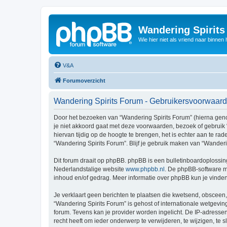
Wandering Spirit
Wie hier niet als vriend naar binnen h
V&A
Forumoverzicht
Wandering Spirits Forum - Gebruikersvoorwaar
Door het bezoeken van “Wandering Spirits Forum” (hierna genoem
je niet akkoord gaat met deze voorwaarden, bezoek of gebruik
hiervan tijdig op de hoogte te brengen, het is echter aan te r
“Wandering Spirits Forum”. Blijf je gebruik maken van “Wander
Dit forum draait op phpBB. phpBB is een bulletinboardoplossing
Nederlandstalige website
www.phpbb.nl
. De phpBB-software ma
inhoud en/of gedrag. Meer informatie over phpBB kun je vinde
Je verklaart geen berichten te plaatsen die kwetsend, obsceen, 
“Wandering Spirits Forum” is gehost of internationale wetgevi
forum. Tevens kan je provider worden ingelicht. De IP-adress
recht heeft om ieder onderwerp te verwijderen, te wijzigen, te s