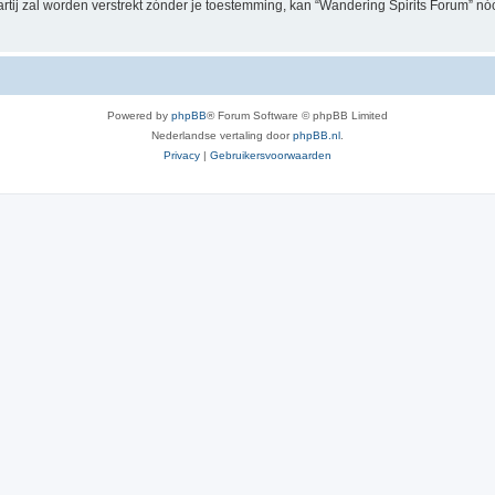
artij zal worden verstrekt zónder je toestemming, kan “Wandering Spirits Forum”
Powered by
phpBB
® Forum Software © phpBB Limited
Nederlandse vertaling door
phpBB.nl
.
Privacy
|
Gebruikersvoorwaarden