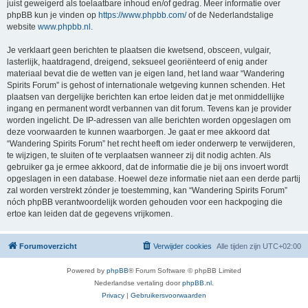
juist geweigerd als toelaatbare inhoud en/of gedrag. Meer informatie over
phpBB kun je vinden op
https://www.phpbb.com/
of de Nederlandstalige
website
www.phpbb.nl
.
Je verklaart geen berichten te plaatsen die kwetsend, obsceen, vulgair,
lasterlijk, haatdragend, dreigend, seksueel georiënteerd of enig ander
materiaal bevat die de wetten van je eigen land, het land waar “Wandering
Spirits Forum” is gehost of internationale wetgeving kunnen schenden. Het
plaatsen van dergelijke berichten kan ertoe leiden dat je met onmiddellijke
ingang en permanent wordt verbannen van dit forum. Tevens kan je provider
worden ingelicht. De IP-adressen van alle berichten worden opgeslagen om
deze voorwaarden te kunnen waarborgen. Je gaat er mee akkoord dat
“Wandering Spirits Forum” het recht heeft om ieder onderwerp te verwijderen,
te wijzigen, te sluiten of te verplaatsen wanneer zij dit nodig achten. Als
gebruiker ga je ermee akkoord, dat de informatie die je bij ons invoert wordt
opgeslagen in een database. Hoewel deze informatie niet aan een derde partij
zal worden verstrekt zónder je toestemming, kan “Wandering Spirits Forum”
nóch phpBB verantwoordelijk worden gehouden voor een hackpoging die
ertoe kan leiden dat de gegevens vrijkomen.
Forumoverzicht
Verwijder cookies
Alle tijden zijn
UTC+02:00
Powered by
phpBB
® Forum Software © phpBB Limited
Nederlandse vertaling door
phpBB.nl
.
Privacy
|
Gebruikersvoorwaarden