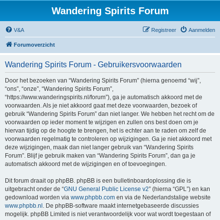
Wandering Spirits Forum
V&A
Registreer
Aanmelden
Forumoverzicht
Wandering Spirits Forum - Gebruikersvoorwaarden
Door het bezoeken van “Wandering Spirits Forum” (hierna genoemd “wij”,
“ons”, “onze”, “Wandering Spirits Forum”,
“https://www.wanderingspirits.nl/forum”), ga je automatisch akkoord met de
voorwaarden. Als je niet akkoord gaat met deze voorwaarden, bezoek of
gebruik “Wandering Spirits Forum” dan niet langer. We hebben het recht om de
voorwaarden op ieder moment te wijzigen en zullen ons best doen om je
hiervan tijdig op de hoogte te brengen, het is echter aan te raden om zelf de
voorwaarden regelmatig te controleren op wijzigingen. Ga je niet akkoord met
deze wijzigingen, maak dan niet langer gebruik van “Wandering Spirits
Forum”. Blijf je gebruik maken van “Wandering Spirits Forum”, dan ga je
automatisch akkoord met de wijzigingen en of toevoegingen.
Dit forum draait op phpBB. phpBB is een bulletinboardoplossing die is
uitgebracht onder de “
GNU General Public License v2
” (hierna “GPL”) en kan
gedownload worden via
www.phpbb.com
en via de Nederlandstalige website
www.phpbb.nl
. De phpBB-software maakt internetgebaseerde discussies
mogelijk. phpBB Limited is niet verantwoordelijk voor wat wordt toegestaan of