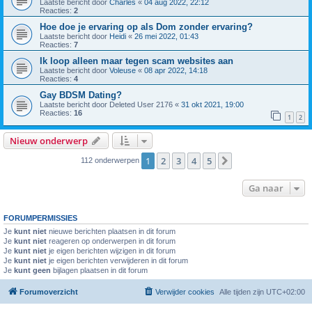
Laatste bericht door
Charles
«
04 aug 2022, 22:12
Reacties:
2
Hoe doe je ervaring op als Dom zonder ervaring?
Laatste bericht door
Heidi
«
26 mei 2022, 01:43
Reacties:
7
Ik loop alleen maar tegen scam websites aan
Laatste bericht door
Voleuse
«
08 apr 2022, 14:18
Reacties:
4
Gay BDSM Dating?
Laatste bericht door
Deleted User 2176
«
31 okt 2021, 19:00
Reacties:
16
1
2
Nieuw onderwerp
1
2
3
4
5
Volgende
112 onderwerpen
Ga naar
FORUMPERMISSIES
Je
kunt niet
nieuwe berichten plaatsen in dit forum
Je
kunt niet
reageren op onderwerpen in dit forum
Je
kunt niet
je eigen berichten wijzigen in dit forum
Je
kunt niet
je eigen berichten verwijderen in dit forum
Je
kunt geen
bijlagen plaatsen in dit forum
Forumoverzicht
Verwijder cookies
Alle tijden zijn
UTC+02:00