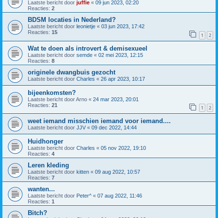
Laatste bericht door
juffie
«
09 jun 2023, 02:20
Reacties:
2
BDSM locaties in Nederland?
Laatste bericht door
leonietje
«
03 jun 2023, 17:42
Reacties:
15
1
2
Wat te doen als introvert & demisexueel
Laatste bericht door
semde
«
02 mei 2023, 12:15
Reacties:
8
originele dwangbuis gezocht
Laatste bericht door
Charles
«
26 apr 2023, 10:17
bijeenkomsten?
Laatste bericht door
Arno
«
24 mar 2023, 20:01
Reacties:
21
1
2
weet iemand misschien iemand voor iemand....
Laatste bericht door
JJV
«
09 dec 2022, 14:44
Huidhonger
Laatste bericht door
Charles
«
05 nov 2022, 19:10
Reacties:
4
Leren kleding
Laatste bericht door
kitten
«
09 aug 2022, 10:57
Reacties:
7
wanten...
Laatste bericht door
Peter^
«
07 aug 2022, 11:46
Reacties:
1
Bitch?