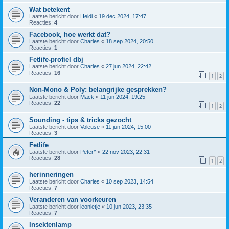
Wat betekent
Laatste bericht door
Heidi
«
19 dec 2024, 17:47
Reacties:
4
Facebook, hoe werkt dat?
Laatste bericht door
Charles
«
18 sep 2024, 20:50
Reacties:
1
Fetlife-profiel dbj
Laatste bericht door
Charles
«
27 jun 2024, 22:42
Reacties:
16
1
2
Non-Mono & Poly: belangrijke gesprekken?
Laatste bericht door
Mack
«
11 jun 2024, 19:25
Reacties:
22
1
2
Sounding - tips & tricks gezocht
Laatste bericht door
Voleuse
«
11 jun 2024, 15:00
Reacties:
3
Fetlife
Laatste bericht door
Peter^
«
22 nov 2023, 22:31
Reacties:
28
1
2
herinneringen
Laatste bericht door
Charles
«
10 sep 2023, 14:54
Reacties:
7
Veranderen van voorkeuren
Laatste bericht door
leonietje
«
10 jun 2023, 23:35
Reacties:
7
Insektenlamp