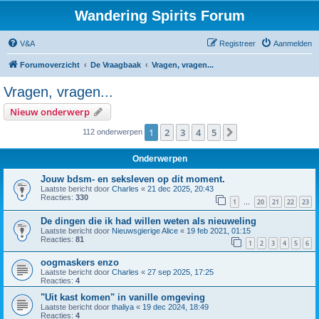
Wandering Spirits Forum
V&A
Registreer
Aanmelden
Forumoverzicht
De Vraagbaak
Vragen, vragen...
Vragen, vragen...
Nieuw onderwerp
1
2
3
4
5
Volgende
112 onderwerpen
Onderwerpen
Jouw bdsm- en seksleven op dit moment.
Laatste bericht door
Charles
«
21 dec 2025, 20:43
Reacties:
330
1
20
21
22
23
…
De dingen die ik had willen weten als nieuweling
Laatste bericht door
Nieuwsgierige Alice
«
19 feb 2021, 01:15
Reacties:
81
1
2
3
4
5
6
oogmaskers enzo
Laatste bericht door
Charles
«
27 sep 2025, 17:25
Reacties:
4
"Uit kast komen" in vanille omgeving
Laatste bericht door
thaliya
«
19 dec 2024, 18:49
Reacties:
4