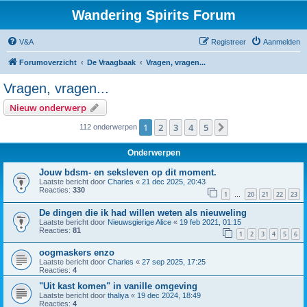
Wandering Spirits Forum
V&A
Registreer
Aanmelden
Forumoverzicht
De Vraagbaak
Vragen, vragen...
Vragen, vragen...
Nieuw onderwerp
1
2
3
4
5
Volgende
112 onderwerpen
Onderwerpen
Jouw bdsm- en seksleven op dit moment.
Laatste bericht door
Charles
«
21 dec 2025, 20:43
Reacties:
330
1
20
21
22
23
…
De dingen die ik had willen weten als nieuweling
Laatste bericht door
Nieuwsgierige Alice
«
19 feb 2021, 01:15
Reacties:
81
1
2
3
4
5
6
oogmaskers enzo
Laatste bericht door
Charles
«
27 sep 2025, 17:25
Reacties:
4
"Uit kast komen" in vanille omgeving
Laatste bericht door
thaliya
«
19 dec 2024, 18:49
Reacties:
4