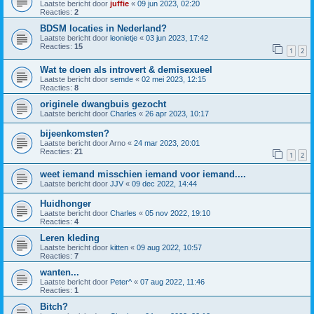
Laatste bericht door
juffie
«
09 jun 2023, 02:20
Reacties:
2
BDSM locaties in Nederland?
Laatste bericht door
leonietje
«
03 jun 2023, 17:42
Reacties:
15
1
2
Wat te doen als introvert & demisexueel
Laatste bericht door
semde
«
02 mei 2023, 12:15
Reacties:
8
originele dwangbuis gezocht
Laatste bericht door
Charles
«
26 apr 2023, 10:17
bijeenkomsten?
Laatste bericht door
Arno
«
24 mar 2023, 20:01
Reacties:
21
1
2
weet iemand misschien iemand voor iemand....
Laatste bericht door
JJV
«
09 dec 2022, 14:44
Huidhonger
Laatste bericht door
Charles
«
05 nov 2022, 19:10
Reacties:
4
Leren kleding
Laatste bericht door
kitten
«
09 aug 2022, 10:57
Reacties:
7
wanten...
Laatste bericht door
Peter^
«
07 aug 2022, 11:46
Reacties:
1
Bitch?