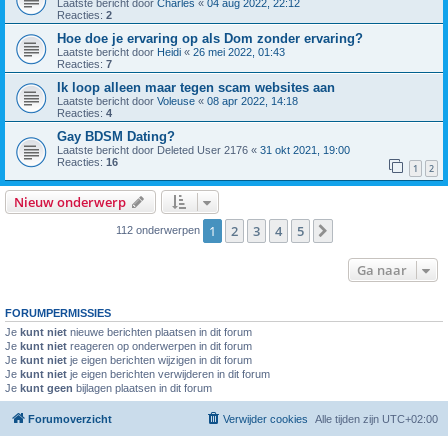
Laatste bericht door
Charles
«
04 aug 2022, 22:12
Reacties:
2
Hoe doe je ervaring op als Dom zonder ervaring?
Laatste bericht door
Heidi
«
26 mei 2022, 01:43
Reacties:
7
Ik loop alleen maar tegen scam websites aan
Laatste bericht door
Voleuse
«
08 apr 2022, 14:18
Reacties:
4
Gay BDSM Dating?
Laatste bericht door
Deleted User 2176
«
31 okt 2021, 19:00
Reacties:
16
1
2
Nieuw onderwerp
1
2
3
4
5
Volgende
112 onderwerpen
Ga naar
FORUMPERMISSIES
Je
kunt niet
nieuwe berichten plaatsen in dit forum
Je
kunt niet
reageren op onderwerpen in dit forum
Je
kunt niet
je eigen berichten wijzigen in dit forum
Je
kunt niet
je eigen berichten verwijderen in dit forum
Je
kunt geen
bijlagen plaatsen in dit forum
Forumoverzicht
Verwijder cookies
Alle tijden zijn
UTC+02:00