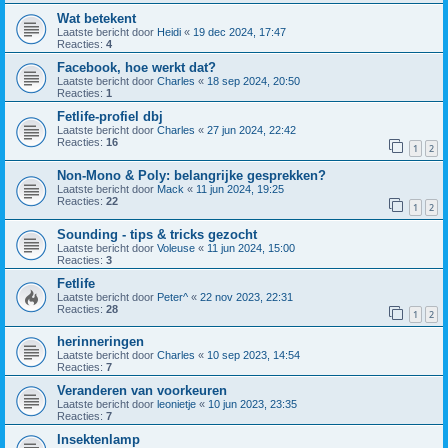
Wat betekent
Laatste bericht door
Heidi
«
19 dec 2024, 17:47
Reacties:
4
Facebook, hoe werkt dat?
Laatste bericht door
Charles
«
18 sep 2024, 20:50
Reacties:
1
Fetlife-profiel dbj
Laatste bericht door
Charles
«
27 jun 2024, 22:42
Reacties:
16
1
2
Non-Mono & Poly: belangrijke gesprekken?
Laatste bericht door
Mack
«
11 jun 2024, 19:25
Reacties:
22
1
2
Sounding - tips & tricks gezocht
Laatste bericht door
Voleuse
«
11 jun 2024, 15:00
Reacties:
3
Fetlife
Laatste bericht door
Peter^
«
22 nov 2023, 22:31
Reacties:
28
1
2
herinneringen
Laatste bericht door
Charles
«
10 sep 2023, 14:54
Reacties:
7
Veranderen van voorkeuren
Laatste bericht door
leonietje
«
10 jun 2023, 23:35
Reacties:
7
Insektenlamp