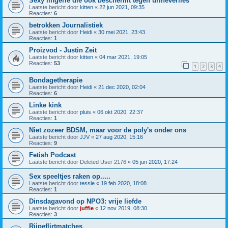
Sexy lingerie die ook beschermt tegen urineverlies
Laatste bericht door
kitten
«
22 jun 2021, 09:35
Reacties:
6
betrokken Journalistiek
Laatste bericht door
Heidi
«
30 mei 2021, 23:43
Reacties:
1
Proizvod - Justin Zeit
Laatste bericht door
kitten
«
04 mar 2021, 19:05
Reacties:
53
1
2
3
4
Bondagetherapie
Laatste bericht door
Heidi
«
21 dec 2020, 02:04
Reacties:
6
Linke kink
Laatste bericht door
pluis
«
06 okt 2020, 22:37
Reacties:
1
Niet zozeer BDSM, maar voor de poly's onder ons
Laatste bericht door
JJV
«
27 aug 2020, 15:16
Reacties:
9
Fetish Podcast
Laatste bericht door
Deleted User 2176
«
05 jun 2020, 17:24
Sex speeltjes raken op.....
Laatste bericht door
tessie
«
19 feb 2020, 18:08
Reacties:
1
Dinsdagavond op NPO3: vrije liefde
Laatste bericht door
juffie
«
12 nov 2019, 08:30
Reacties:
3
Rijpeflirtmatches