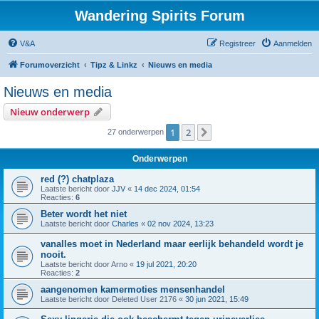
Wandering Spirits Forum
V&A
Registreer
Aanmelden
Forumoverzicht
Tipz & Linkz
Nieuws en media
Nieuws en media
Nieuw onderwerp
1
2
Volgende
27 onderwerpen
Onderwerpen
red (?) chatplaza
Laatste bericht door
JJV
«
14 dec 2024, 01:54
Reacties:
6
Beter wordt het niet
Laatste bericht door
Charles
«
02 nov 2024, 13:23
vanalles moet in Nederland maar eerlijk behandeld wordt je
nooit.
Laatste bericht door
Arno
«
19 jul 2021, 20:20
Reacties:
2
aangenomen kamermoties mensenhandel
Laatste bericht door
Deleted User 2176
«
30 jun 2021, 15:49