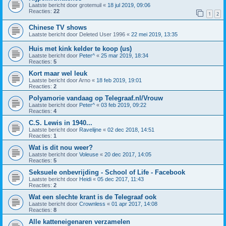
Laatste bericht door
grotemuil
«
18 jul 2019, 09:06
Reacties:
22
1
2
Chinese TV shows
Laatste bericht door
Deleted User 1996
«
22 mei 2019, 13:35
Huis met kink kelder te koop (us)
Laatste bericht door
Peter^
«
25 mar 2019, 18:34
Reacties:
5
Kort maar wel leuk
Laatste bericht door
Arno
«
18 feb 2019, 19:01
Reacties:
2
Polyamorie vandaag op Telegraaf.nl/Vrouw
Laatste bericht door
Peter^
«
03 feb 2019, 09:22
Reacties:
4
C.S. Lewis in 1940...
Laatste bericht door
Ravelijne
«
02 dec 2018, 14:51
Reacties:
1
Wat is dit nou weer?
Laatste bericht door
Voleuse
«
20 dec 2017, 14:05
Reacties:
5
Seksuele onbevrijding - School of Life - Facebook
Laatste bericht door
Heidi
«
05 dec 2017, 11:43
Reacties:
2
Wat een slechte krant is de Telegraaf ook
Laatste bericht door
Crownless
«
01 apr 2017, 14:08
Reacties:
8
Alle katteneigenaren verzamelen