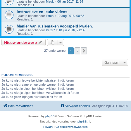
Laatste bericht door
Mack
«
06 jan 2017, 11:54
Reacties:
11
Instructieve en leuke videos
Laatste bericht door
kitten
«
12 aug 2016, 00:33
Reacties:
1
Manier van ruziemaken voorspeld kwalen.
Laatste bericht door
Peter^
«
18 jun 2016, 21:14
Reacties:
1
Nieuw onderwerp
1
2
Volgende
27 onderwerpen
Ga naar
FORUMPERMISSIES
Je
kunt niet
nieuwe berichten plaatsen in dit forum
Je
kunt niet
reageren op onderwerpen in dit forum
Je
kunt niet
je eigen berichten wijzigen in dit forum
Je
kunt niet
je eigen berichten verwijderen in dit forum
Je
kunt geen
bijlagen plaatsen in dit forum
Forumoverzicht
Verwijder cookies
Alle tijden zijn
UTC+02:00
Powered by
phpBB
® Forum Software © phpBB Limited
Nederlandse vertaling door
phpBB.nl
.
Privacy
|
Gebruikersvoorwaarden