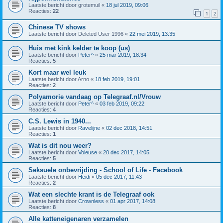
Laatste bericht door
grotemuil
«
18 jul 2019, 09:06
Reacties:
22
1
2
Chinese TV shows
Laatste bericht door
Deleted User 1996
«
22 mei 2019, 13:35
Huis met kink kelder te koop (us)
Laatste bericht door
Peter^
«
25 mar 2019, 18:34
Reacties:
5
Kort maar wel leuk
Laatste bericht door
Arno
«
18 feb 2019, 19:01
Reacties:
2
Polyamorie vandaag op Telegraaf.nl/Vrouw
Laatste bericht door
Peter^
«
03 feb 2019, 09:22
Reacties:
4
C.S. Lewis in 1940...
Laatste bericht door
Ravelijne
«
02 dec 2018, 14:51
Reacties:
1
Wat is dit nou weer?
Laatste bericht door
Voleuse
«
20 dec 2017, 14:05
Reacties:
5
Seksuele onbevrijding - School of Life - Facebook
Laatste bericht door
Heidi
«
05 dec 2017, 11:43
Reacties:
2
Wat een slechte krant is de Telegraaf ook
Laatste bericht door
Crownless
«
01 apr 2017, 14:08
Reacties:
8
Alle katteneigenaren verzamelen