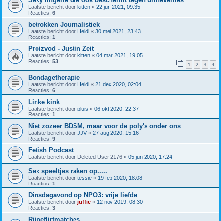
Sexy lingerie die ook beschermt tegen urineverlies
Laatste bericht door
kitten
«
22 jun 2021, 09:35
Reacties:
6
betrokken Journalistiek
Laatste bericht door
Heidi
«
30 mei 2021, 23:43
Reacties:
1
Proizvod - Justin Zeit
Laatste bericht door
kitten
«
04 mar 2021, 19:05
Reacties:
53
1
2
3
4
Bondagetherapie
Laatste bericht door
Heidi
«
21 dec 2020, 02:04
Reacties:
6
Linke kink
Laatste bericht door
pluis
«
06 okt 2020, 22:37
Reacties:
1
Niet zozeer BDSM, maar voor de poly's onder ons
Laatste bericht door
JJV
«
27 aug 2020, 15:16
Reacties:
9
Fetish Podcast
Laatste bericht door
Deleted User 2176
«
05 jun 2020, 17:24
Sex speeltjes raken op.....
Laatste bericht door
tessie
«
19 feb 2020, 18:08
Reacties:
1
Dinsdagavond op NPO3: vrije liefde
Laatste bericht door
juffie
«
12 nov 2019, 08:30
Reacties:
3
Rijpeflirtmatches