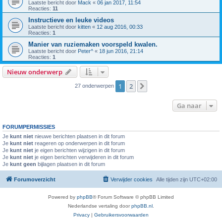
Laatste bericht door
Mack
«
06 jan 2017, 11:54
Reacties:
11
Instructieve en leuke videos
Laatste bericht door
kitten
«
12 aug 2016, 00:33
Reacties:
1
Manier van ruziemaken voorspeld kwalen.
Laatste bericht door
Peter^
«
18 jun 2016, 21:14
Reacties:
1
Nieuw onderwerp
1
2
Volgende
27 onderwerpen
Ga naar
FORUMPERMISSIES
Je
kunt niet
nieuwe berichten plaatsen in dit forum
Je
kunt niet
reageren op onderwerpen in dit forum
Je
kunt niet
je eigen berichten wijzigen in dit forum
Je
kunt niet
je eigen berichten verwijderen in dit forum
Je
kunt geen
bijlagen plaatsen in dit forum
Forumoverzicht
Verwijder cookies
Alle tijden zijn
UTC+02:00
Powered by
phpBB
® Forum Software © phpBB Limited
Nederlandse vertaling door
phpBB.nl
.
Privacy
|
Gebruikersvoorwaarden