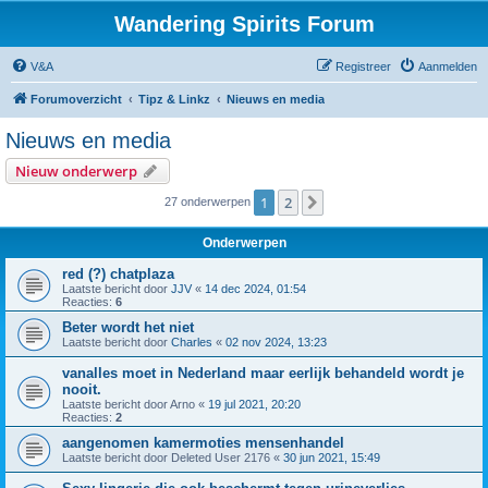
Wandering Spirits Forum
V&A
Registreer
Aanmelden
Forumoverzicht
Tipz & Linkz
Nieuws en media
Nieuws en media
Nieuw onderwerp
1
2
Volgende
27 onderwerpen
Onderwerpen
red (?) chatplaza
Laatste bericht door
JJV
«
14 dec 2024, 01:54
Reacties:
6
Beter wordt het niet
Laatste bericht door
Charles
«
02 nov 2024, 13:23
vanalles moet in Nederland maar eerlijk behandeld wordt je
nooit.
Laatste bericht door
Arno
«
19 jul 2021, 20:20
Reacties:
2
aangenomen kamermoties mensenhandel
Laatste bericht door
Deleted User 2176
«
30 jun 2021, 15:49