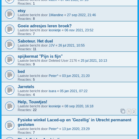
Reacties:
1
etsy
Laatste bericht door
1Mandine
«
27 sep 2022, 21:46
Reacties:
8
Goeie adresjes leren broek?
Laatste bericht door
leonietje
«
06 nov 2021, 23:52
Reacties:
7
Saboteur. Het duel
Laatste bericht door
JJV
«
26 jul 2021, 10:55
Reacties:
11
spijkermat "Pijn is fijn"
Laatste bericht door
Deleted User 2176
«
25 jul 2021, 10:13
Reacties:
9
bed
Laatste bericht door
Peter^
«
03 jun 2021, 21:20
Reacties:
5
Jarretels
Laatste bericht door
isara
«
05 jan 2021, 07:22
Reacties:
4
Help, Touwtjes!
Laatste bericht door
leonietje
«
08 sep 2020, 16:18
Reacties:
22
1
2
Fysieke winkel Laced-up en 'Gezellig' in Utrecht permanent
gesloten
Laatste bericht door
Peter^
«
13 jun 2020, 23:29
Reacties:
7