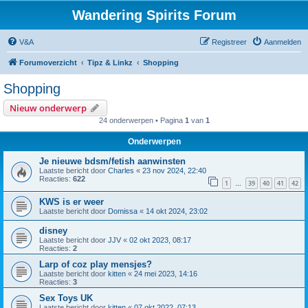
Wandering Spirits Forum
V&A
Registreer
Aanmelden
Forumoverzicht
Tipz & Linkz
Shopping
Shopping
Nieuw onderwerp
24 onderwerpen • Pagina
1
van
1
Onderwerpen
Je nieuwe bdsm/fetish aanwinsten
Laatste bericht door
Charles
«
23 nov 2024, 22:40
Reacties:
622
1
39
40
41
42
…
KWS is er weer
Laatste bericht door
Domissa
«
14 okt 2024, 23:02
disney
Laatste bericht door
JJV
«
02 okt 2023, 08:17
Reacties:
2
Larp of coz play mensjes?
Laatste bericht door
kitten
«
24 mei 2023, 14:16
Reacties:
3
Sex Toys UK
Laatste bericht door
kitten
«
07 okt 2022, 07:13