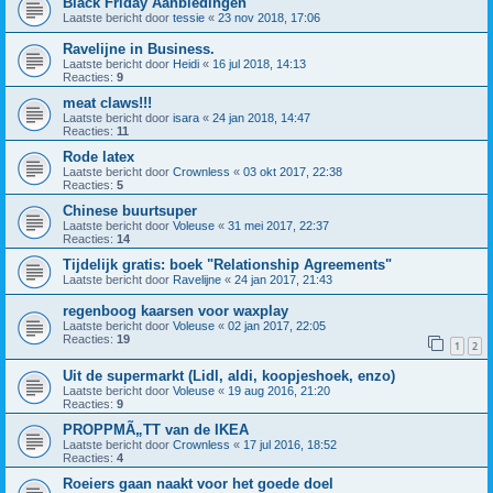
Black Friday Aanbiedingen
Laatste bericht door
tessie
«
23 nov 2018, 17:06
Ravelijne in Business.
Laatste bericht door
Heidi
«
16 jul 2018, 14:13
Reacties:
9
meat claws!!!
Laatste bericht door
isara
«
24 jan 2018, 14:47
Reacties:
11
Rode latex
Laatste bericht door
Crownless
«
03 okt 2017, 22:38
Reacties:
5
Chinese buurtsuper
Laatste bericht door
Voleuse
«
31 mei 2017, 22:37
Reacties:
14
Tijdelijk gratis: boek "Relationship Agreements"
Laatste bericht door
Ravelijne
«
24 jan 2017, 21:43
regenboog kaarsen voor waxplay
Laatste bericht door
Voleuse
«
02 jan 2017, 22:05
Reacties:
19
1
2
Uit de supermarkt (Lidl, aldi, koopjeshoek, enzo)
Laatste bericht door
Voleuse
«
19 aug 2016, 21:20
Reacties:
9
PROPPMÃ„TT van de IKEA
Laatste bericht door
Crownless
«
17 jul 2016, 18:52
Reacties:
4
Roeiers gaan naakt voor het goede doel