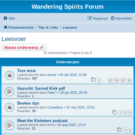
Wandering Spirits Forum
V&A
Registreer
Aanmelden
Forumoverzicht
Tipz & Linkz
Leesvoer
Leesvoer
Nieuw onderwerp
15 onderwerpen • Pagina
1
van
1
Onderwerpen
Tess tesst
Laatste bericht door
tessie
«
04 okt 2022, 11:56
Reacties:
387
1
23
24
25
26
…
Gezocht: Sacred Kink pdf
Laatste bericht door
Peter^
«
25 jun 2021, 20:39
Reacties:
1
Boeken tips
Laatste bericht door
Crownless
«
07 mar 2021, 15:51
Reacties:
30
1
2
3
Meet the Kinksters podcast
Laatste bericht door
Arno
«
20 aug 2020, 12:14
Reacties:
21
1
2