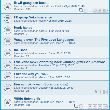
Ik wil graag een boek...
Laatste bericht door
Deleted User 2176
«
23 jul 2020, 11:40
Reacties:
105
1
5
6
7
8
…
FB groep Seks toys enzo
Laatste bericht door
tessie
«
05 mar 2019, 20:18
Hunk hands
Laatste bericht door
isara
«
11 jun 2018, 08:04
Reacties:
7
Vraagje over 'The Five Love Languages'.
Laatste bericht door
Ravelijne
«
26 mar 2018, 10:54
the Boss
Laatste bericht door
isara
«
13 mar 2018, 12:30
Reacties:
12
Evie Vane New Bottoming boek vandaag gratis via Amazon!
Laatste bericht door
Ravelijne
«
28 jun 2017, 15:26
Reacties:
2
I like the way you walk!
Laatste bericht door
Mack
«
14 jun 2017, 13:20
Hier schrok ik van! (Solar branding)
Laatste bericht door
Daantje
«
18 aug 2016, 09:40
Reacties:
16
1
2
Vijftig tinten grijs
Laatste bericht door
Ravelijne
«
29 mar 2016, 18:21
Reacties:
198
1
11
12
13
14
…