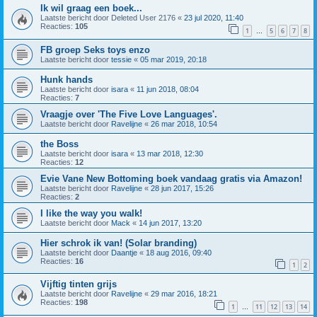
Ik wil graag een boek...
Laatste bericht door
Deleted User 2176
«
23 jul 2020, 11:40
Reacties:
105
1
5
6
7
8
…
FB groep Seks toys enzo
Laatste bericht door
tessie
«
05 mar 2019, 20:18
Hunk hands
Laatste bericht door
isara
«
11 jun 2018, 08:04
Reacties:
7
Vraagje over 'The Five Love Languages'.
Laatste bericht door
Ravelijne
«
26 mar 2018, 10:54
the Boss
Laatste bericht door
isara
«
13 mar 2018, 12:30
Reacties:
12
Evie Vane New Bottoming boek vandaag gratis via Amazon!
Laatste bericht door
Ravelijne
«
28 jun 2017, 15:26
Reacties:
2
I like the way you walk!
Laatste bericht door
Mack
«
14 jun 2017, 13:20
Hier schrok ik van! (Solar branding)
Laatste bericht door
Daantje
«
18 aug 2016, 09:40
Reacties:
16
1
2
Vijftig tinten grijs
Laatste bericht door
Ravelijne
«
29 mar 2016, 18:21
Reacties:
198
1
11
12
13
14
…