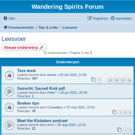
Wandering Spirits Forum
V&A
Registreer
Aanmelden
Forumoverzicht
Tipz & Linkz
Leesvoer
Leesvoer
Nieuw onderwerp
15 onderwerpen • Pagina
1
van
1
Onderwerpen
Tess tesst
Laatste bericht door
tessie
«
04 okt 2022, 11:56
Reacties:
387
1
23
24
25
26
…
Gezocht: Sacred Kink pdf
Laatste bericht door
Peter^
«
25 jun 2021, 20:39
Reacties:
1
Boeken tips
Laatste bericht door
Crownless
«
07 mar 2021, 15:51
Reacties:
30
1
2
3
Meet the Kinksters podcast
Laatste bericht door
Arno
«
20 aug 2020, 12:14
Reacties:
21
1
2