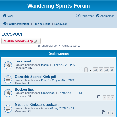
Wandering Spirits Forum
V&A
Registreer
Aanmelden
Forumoverzicht
Tipz & Linkz
Leesvoer
Leesvoer
Nieuw onderwerp
15 onderwerpen • Pagina
1
van
1
Onderwerpen
Tess tesst
Laatste bericht door
tessie
«
04 okt 2022, 11:56
Reacties:
387
1
23
24
25
26
…
Gezocht: Sacred Kink pdf
Laatste bericht door
Peter^
«
25 jun 2021, 20:39
Reacties:
1
Boeken tips
Laatste bericht door
Crownless
«
07 mar 2021, 15:51
Reacties:
30
1
2
3
Meet the Kinksters podcast
Laatste bericht door
Arno
«
20 aug 2020, 12:14
Reacties:
21
1
2