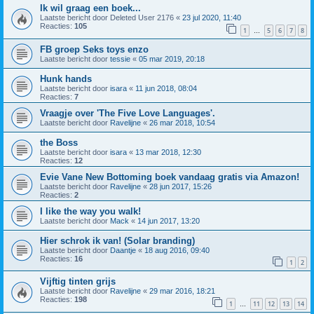
Ik wil graag een boek...
Laatste bericht door
Deleted User 2176
«
23 jul 2020, 11:40
Reacties:
105
1
5
6
7
8
…
FB groep Seks toys enzo
Laatste bericht door
tessie
«
05 mar 2019, 20:18
Hunk hands
Laatste bericht door
isara
«
11 jun 2018, 08:04
Reacties:
7
Vraagje over 'The Five Love Languages'.
Laatste bericht door
Ravelijne
«
26 mar 2018, 10:54
the Boss
Laatste bericht door
isara
«
13 mar 2018, 12:30
Reacties:
12
Evie Vane New Bottoming boek vandaag gratis via Amazon!
Laatste bericht door
Ravelijne
«
28 jun 2017, 15:26
Reacties:
2
I like the way you walk!
Laatste bericht door
Mack
«
14 jun 2017, 13:20
Hier schrok ik van! (Solar branding)
Laatste bericht door
Daantje
«
18 aug 2016, 09:40
Reacties:
16
1
2
Vijftig tinten grijs
Laatste bericht door
Ravelijne
«
29 mar 2016, 18:21
Reacties:
198
1
11
12
13
14
…