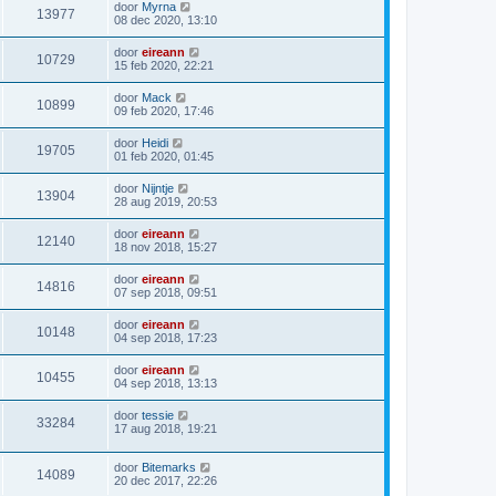
door
Myrna
13977
08 dec 2020, 13:10
door
eireann
10729
15 feb 2020, 22:21
door
Mack
10899
09 feb 2020, 17:46
door
Heidi
19705
01 feb 2020, 01:45
door
Nijntje
13904
28 aug 2019, 20:53
door
eireann
12140
18 nov 2018, 15:27
door
eireann
14816
07 sep 2018, 09:51
door
eireann
10148
04 sep 2018, 17:23
door
eireann
10455
04 sep 2018, 13:13
door
tessie
33284
17 aug 2018, 19:21
door
Bitemarks
14089
20 dec 2017, 22:26