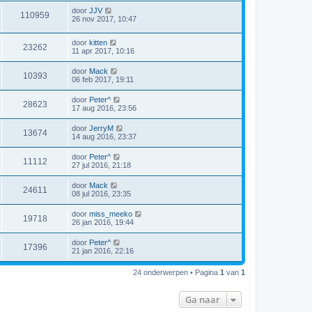
door
JJV
110959
26 nov 2017, 10:47
door
kitten
23262
11 apr 2017, 10:16
door
Mack
10393
06 feb 2017, 19:11
door
Peter^
28623
17 aug 2016, 23:56
door
JerryM
13674
14 aug 2016, 23:37
door
Peter^
11112
27 jul 2016, 21:18
door
Mack
24611
08 jul 2016, 23:35
door
miss_meeko
19718
26 jan 2016, 19:44
door
Peter^
17396
21 jan 2016, 22:16
24 onderwerpen • Pagina
1
van
1
Ga naar