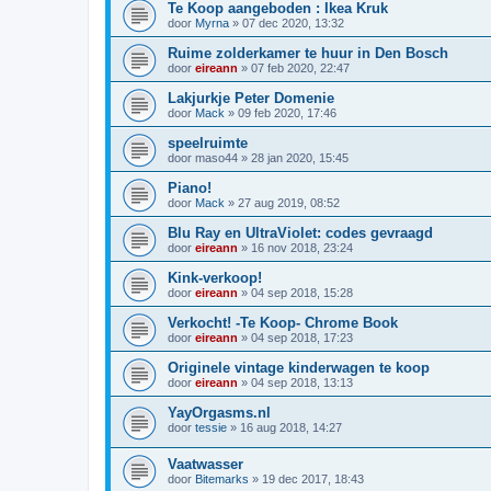
Te Koop aangeboden : Ikea Kruk
door
Myrna
»
07 dec 2020, 13:32
Ruime zolderkamer te huur in Den Bosch
door
eireann
»
07 feb 2020, 22:47
Lakjurkje Peter Domenie
door
Mack
»
09 feb 2020, 17:46
speelruimte
door
maso44
»
28 jan 2020, 15:45
Piano!
door
Mack
»
27 aug 2019, 08:52
Blu Ray en UltraViolet: codes gevraagd
door
eireann
»
16 nov 2018, 23:24
Kink-verkoop!
door
eireann
»
04 sep 2018, 15:28
Verkocht! -Te Koop- Chrome Book
door
eireann
»
04 sep 2018, 17:23
Originele vintage kinderwagen te koop
door
eireann
»
04 sep 2018, 13:13
YayOrgasms.nl
door
tessie
»
16 aug 2018, 14:27
Vaatwasser
door
Bitemarks
»
19 dec 2017, 18:43