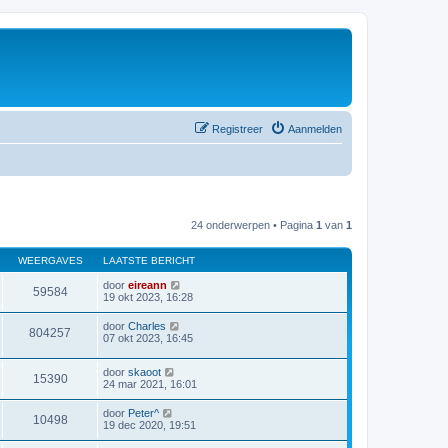
Registreer
Aanmelden
24 onderwerpen • Pagina
1
van
1
WEERGAVES
LAATSTE BERICHT
door
eireann
59584
19 okt 2023, 16:28
door
Charles
804257
07 okt 2023, 16:45
door
skaoot
15390
24 mar 2021, 16:01
door
Peter^
10498
19 dec 2020, 19:51