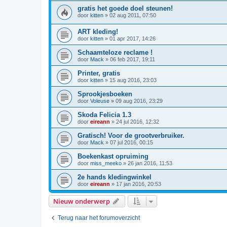
gratis het goede doel steunen!
door
kitten
»
02 aug 2011, 07:50
ART kleding!
door
kitten
»
01 apr 2017, 14:26
Schaamteloze reclame !
door
Mack
»
06 feb 2017, 19:11
Printer, gratis
door
kitten
»
15 aug 2016, 23:03
Sprookjesboeken
door
Voleuse
»
09 aug 2016, 23:29
Skoda Felicia 1.3
door
eireann
»
24 jul 2016, 12:32
Gratisch! Voor de grootverbruiker.
door
Mack
»
07 jul 2016, 00:15
Boekenkast opruiming
door
miss_meeko
»
26 jan 2016, 11:53
2e hands kledingwinkel
door
eireann
»
17 jan 2016, 20:53
Nieuw onderwerp
Terug naar het forumoverzicht