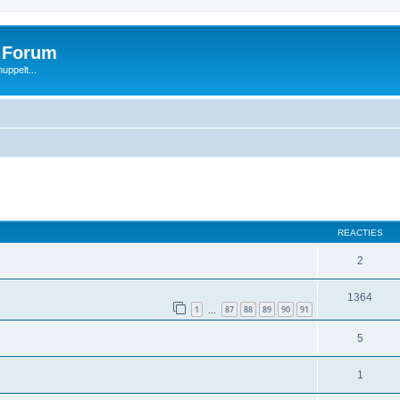
s Forum
uppelt...
REACTIES
2
1364
1
87
88
89
90
91
…
5
1