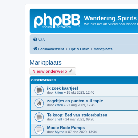
Wandering Spirit
Wie hier niet als vriend naar binnen h
V&A
Forumoverzicht
Tipz & Linkz
Marktplaats
Marktplaats
Nieuw onderwerp
ONDERWERPEN
ik zoek kaartjes!
door
kitten
»
18 okt 2023, 12:40
zegeltjes en punten ruil topic
door
kitten
»
27 aug 2009, 17:45
Te koop: Bed van steigerbuizen
door
chell
»
24 mar 2021, 09:20
Mooie Rode Pumps
door
Myrna
»
07 dec 2020, 13:34