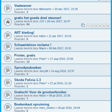
Vaatwasser
Laatste bericht door
Bitemarks
«
20 dec 2017, 22:26
Reacties:
3
gratis het goede doel steunen!
Laatste bericht door
JJV
«
26 nov 2017, 10:47
Reacties:
84
1
2
3
4
5
6
ART kleding!
Laatste bericht door
kitten
«
11 apr 2017, 10:16
Reacties:
6
Schaamteloze reclame !
Laatste bericht door
Mack
«
06 feb 2017, 19:11
Printer, gratis
Laatste bericht door
Peter^
«
17 aug 2016, 23:56
Reacties:
10
Sprookjesboeken
Laatste bericht door
JerryM
«
14 aug 2016, 23:37
Reacties:
3
Skoda Felicia 1.3
Laatste bericht door
Peter^
«
27 jul 2016, 21:18
Reacties:
1
Gratisch! Voor de grootverbruiker.
Laatste bericht door
Mack
«
08 jul 2016, 23:35
Reacties:
7
Boekenkast opruiming
Laatste bericht door
miss_meeko
«
26 jan 2016, 19:44
Reacties:
5