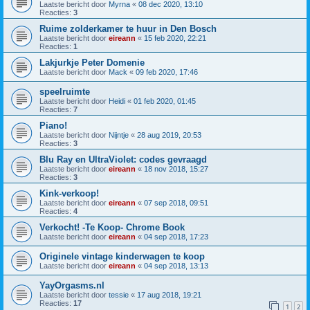
Laatste bericht door
Myrna
«
08 dec 2020, 13:10
Reacties:
3
Ruime zolderkamer te huur in Den Bosch
Laatste bericht door
eireann
«
15 feb 2020, 22:21
Reacties:
1
Lakjurkje Peter Domenie
Laatste bericht door
Mack
«
09 feb 2020, 17:46
speelruimte
Laatste bericht door
Heidi
«
01 feb 2020, 01:45
Reacties:
7
Piano!
Laatste bericht door
Nijntje
«
28 aug 2019, 20:53
Reacties:
3
Blu Ray en UltraViolet: codes gevraagd
Laatste bericht door
eireann
«
18 nov 2018, 15:27
Reacties:
3
Kink-verkoop!
Laatste bericht door
eireann
«
07 sep 2018, 09:51
Reacties:
4
Verkocht! -Te Koop- Chrome Book
Laatste bericht door
eireann
«
04 sep 2018, 17:23
Originele vintage kinderwagen te koop
Laatste bericht door
eireann
«
04 sep 2018, 13:13
YayOrgasms.nl
Laatste bericht door
tessie
«
17 aug 2018, 19:21
Reacties:
17
1
2