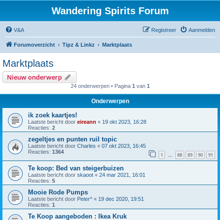
Wandering Spirits Forum
V&A
Registreer
Aanmelden
Forumoverzicht
Tipz & Linkz
Marktplaats
Marktplaats
Nieuw onderwerp
24 onderwerpen • Pagina
1
van
1
Onderwerpen
ik zoek kaartjes!
Laatste bericht door
eireann
«
19 okt 2023, 16:28
Reacties:
2
zegeltjes en punten ruil topic
Laatste bericht door
Charles
«
07 okt 2023, 16:45
Reacties:
1364
1
88
89
90
91
…
Te koop: Bed van steigerbuizen
Laatste bericht door
skaoot
«
24 mar 2021, 16:01
Reacties:
5
Mooie Rode Pumps
Laatste bericht door
Peter^
«
19 dec 2020, 19:51
Reacties:
1
Te Koop aangeboden : Ikea Kruk