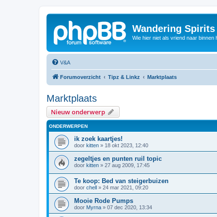
Wandering Spirit
Wie hier niet als vriend naar binnen h
V&A
Forumoverzicht
Tipz & Linkz
Marktplaats
Marktplaats
Nieuw onderwerp
ONDERWERPEN
ik zoek kaartjes!
door
kitten
»
18 okt 2023, 12:40
zegeltjes en punten ruil topic
door
kitten
»
27 aug 2009, 17:45
Te koop: Bed van steigerbuizen
door
chell
»
24 mar 2021, 09:20
Mooie Rode Pumps
door
Myrna
»
07 dec 2020, 13:34