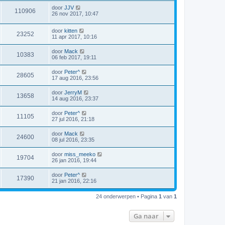
door
JJV
110906
26 nov 2017, 10:47
door
kitten
23252
11 apr 2017, 10:16
door
Mack
10383
06 feb 2017, 19:11
door
Peter^
28605
17 aug 2016, 23:56
door
JerryM
13658
14 aug 2016, 23:37
door
Peter^
11105
27 jul 2016, 21:18
door
Mack
24600
08 jul 2016, 23:35
door
miss_meeko
19704
26 jan 2016, 19:44
door
Peter^
17390
21 jan 2016, 22:16
24 onderwerpen • Pagina
1
van
1
Ga naar