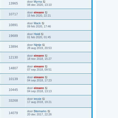
door
Myrna
13965
08 dec 2020, 13:10
door
eireann
10717
15 feb 2020, 22:21
door
Mack
10891
09 feb 2020, 17:46
door
Heidi
19689
01 feb 2020, 01:45
door
Nijntje
13894
28 aug 2019, 20:53
door
eireann
12130
18 nov 2018, 15:27
door
eireann
14807
07 sep 2018, 09:51
door
eireann
10139
04 sep 2018, 17:23
door
eireann
10445
04 sep 2018, 13:13
door
tessie
33268
17 aug 2018, 19:21
door
Bitemarks
14079
20 dec 2017, 22:26