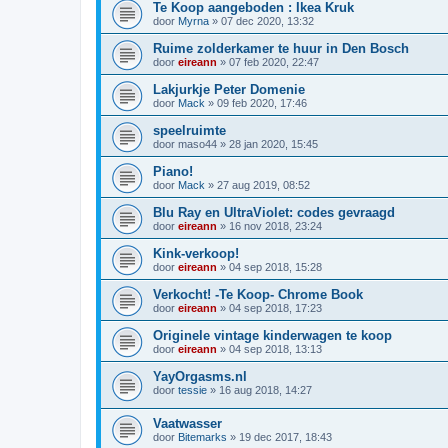
Te Koop aangeboden : Ikea Kruk
door
Myrna
»
07 dec 2020, 13:32
Ruime zolderkamer te huur in Den Bosch
door
eireann
»
07 feb 2020, 22:47
Lakjurkje Peter Domenie
door
Mack
»
09 feb 2020, 17:46
speelruimte
door
maso44
»
28 jan 2020, 15:45
Piano!
door
Mack
»
27 aug 2019, 08:52
Blu Ray en UltraViolet: codes gevraagd
door
eireann
»
16 nov 2018, 23:24
Kink-verkoop!
door
eireann
»
04 sep 2018, 15:28
Verkocht! -Te Koop- Chrome Book
door
eireann
»
04 sep 2018, 17:23
Originele vintage kinderwagen te koop
door
eireann
»
04 sep 2018, 13:13
YayOrgasms.nl
door
tessie
»
16 aug 2018, 14:27
Vaatwasser
door
Bitemarks
»
19 dec 2017, 18:43