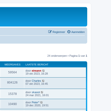
Registreer
Aanmelden
24 onderwerpen • Pagina
1
van
1
WEERGAVES
LAATSTE BERICHT
door
eireann
59564
19 okt 2023, 16:28
door
Charles
804126
07 okt 2023, 16:45
door
skaoot
15378
24 mar 2021, 16:01
door
Peter^
10490
19 dec 2020, 19:51