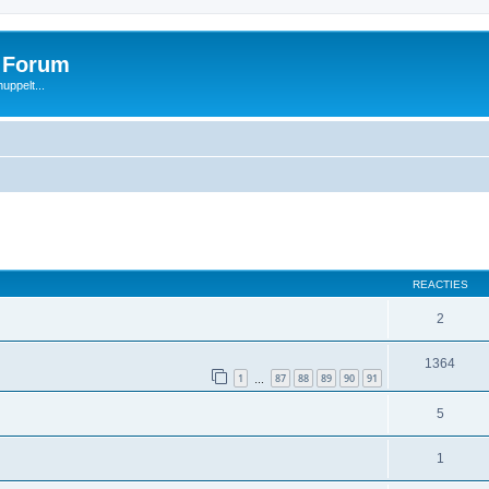
s Forum
uppelt...
REACTIES
2
1364
1
87
88
89
90
91
…
5
1