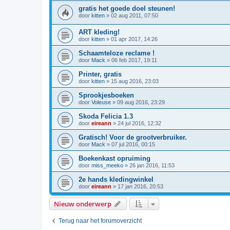
gratis het goede doel steunen!
door
kitten
»
02 aug 2011, 07:50
ART kleding!
door
kitten
»
01 apr 2017, 14:26
Schaamteloze reclame !
door
Mack
»
06 feb 2017, 19:11
Printer, gratis
door
kitten
»
15 aug 2016, 23:03
Sprookjesboeken
door
Voleuse
»
09 aug 2016, 23:29
Skoda Felicia 1.3
door
eireann
»
24 jul 2016, 12:32
Gratisch! Voor de grootverbruiker.
door
Mack
»
07 jul 2016, 00:15
Boekenkast opruiming
door
miss_meeko
»
26 jan 2016, 11:53
2e hands kledingwinkel
door
eireann
»
17 jan 2016, 20:53
Nieuw onderwerp
Terug naar het forumoverzicht