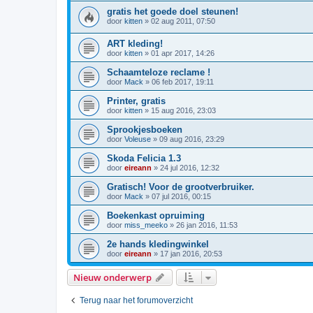
gratis het goede doel steunen!
door
kitten
»
02 aug 2011, 07:50
ART kleding!
door
kitten
»
01 apr 2017, 14:26
Schaamteloze reclame !
door
Mack
»
06 feb 2017, 19:11
Printer, gratis
door
kitten
»
15 aug 2016, 23:03
Sprookjesboeken
door
Voleuse
»
09 aug 2016, 23:29
Skoda Felicia 1.3
door
eireann
»
24 jul 2016, 12:32
Gratisch! Voor de grootverbruiker.
door
Mack
»
07 jul 2016, 00:15
Boekenkast opruiming
door
miss_meeko
»
26 jan 2016, 11:53
2e hands kledingwinkel
door
eireann
»
17 jan 2016, 20:53
Nieuw onderwerp
Terug naar het forumoverzicht