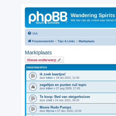
Wandering Spirit
Wie hier niet als vriend naar binnen h
V&A
Forumoverzicht
Tipz & Linkz
Marktplaats
Marktplaats
Nieuw onderwerp
ONDERWERPEN
ik zoek kaartjes!
door
kitten
»
18 okt 2023, 12:40
zegeltjes en punten ruil topic
door
kitten
»
27 aug 2009, 17:45
Te koop: Bed van steigerbuizen
door
chell
»
24 mar 2021, 09:20
Mooie Rode Pumps
door
Myrna
»
07 dec 2020, 13:34