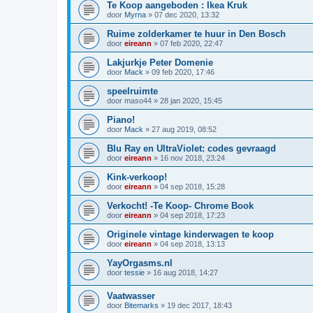
Te Koop aangeboden : Ikea Kruk
door
Myrna
»
07 dec 2020, 13:32
Ruime zolderkamer te huur in Den Bosch
door
eireann
»
07 feb 2020, 22:47
Lakjurkje Peter Domenie
door
Mack
»
09 feb 2020, 17:46
speelruimte
door
maso44
»
28 jan 2020, 15:45
Piano!
door
Mack
»
27 aug 2019, 08:52
Blu Ray en UltraViolet: codes gevraagd
door
eireann
»
16 nov 2018, 23:24
Kink-verkoop!
door
eireann
»
04 sep 2018, 15:28
Verkocht! -Te Koop- Chrome Book
door
eireann
»
04 sep 2018, 17:23
Originele vintage kinderwagen te koop
door
eireann
»
04 sep 2018, 13:13
YayOrgasms.nl
door
tessie
»
16 aug 2018, 14:27
Vaatwasser
door
Bitemarks
»
19 dec 2017, 18:43