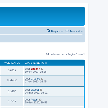
Registreer
Aanmelden
24 onderwerpen • Pagina
1
van
1
WEERGAVES
LAATSTE BERICHT
door
eireann
59612
19 okt 2023, 16:28
door
Charles
804400
07 okt 2023, 16:45
door
skaoot
15404
24 mar 2021, 16:01
door
Peter^
10517
19 dec 2020, 19:51