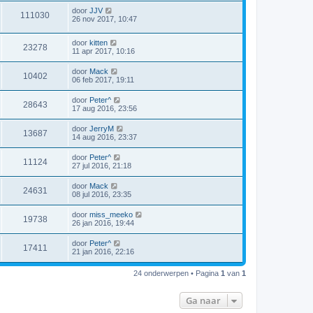
door
JJV
111030
26 nov 2017, 10:47
door
kitten
23278
11 apr 2017, 10:16
door
Mack
10402
06 feb 2017, 19:11
door
Peter^
28643
17 aug 2016, 23:56
door
JerryM
13687
14 aug 2016, 23:37
door
Peter^
11124
27 jul 2016, 21:18
door
Mack
24631
08 jul 2016, 23:35
door
miss_meeko
19738
26 jan 2016, 19:44
door
Peter^
17411
21 jan 2016, 22:16
24 onderwerpen • Pagina
1
van
1
Ga naar