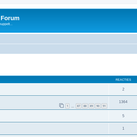
s Forum
uppelt...
REACTIES
2
1364
1
87
88
89
90
91
…
5
1