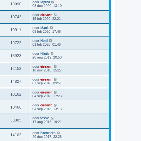
door
Myrna
13990
08 dec 2020, 13:10
door
eireann
10743
15 feb 2020, 22:21
door
Mack
10911
09 feb 2020, 17:46
door
Heidi
19722
01 feb 2020, 01:45
door
Nijntje
13923
28 aug 2019, 20:53
door
eireann
12153
18 nov 2018, 15:27
door
eireann
14827
07 sep 2018, 09:51
door
eireann
10162
04 sep 2018, 17:23
door
eireann
10466
04 sep 2018, 13:13
door
tessie
33305
17 aug 2018, 19:21
door
Bitemarks
14103
20 dec 2017, 22:26