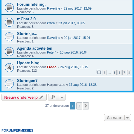
Forumindeling.
Laatste bericht door
Ravelijne
«
29 nov 2017, 12:09
Reacties:
6
mChat 2.0
Laatste bericht door
kitten
«
23 jan 2017, 09:05
Reacties:
8
Storinkje...
Laatste bericht door
Ravelijne
«
20 jan 2017, 15:01
Reacties:
1
Agenda activiteiten
Laatste bericht door
Peter^
«
16 sep 2016, 20:04
Reacties:
4
Update blog
Laatste bericht door
Frodo
«
26 aug 2016, 16:15
Reacties:
113
1
5
6
7
8
…
Storingen?
Laatste bericht door
Harpocrates
«
17 aug 2016, 18:38
Reacties:
2
Nieuw onderwerp
1
2
Volgende
37 onderwerpen
Ga naar
FORUMPERMISSIES