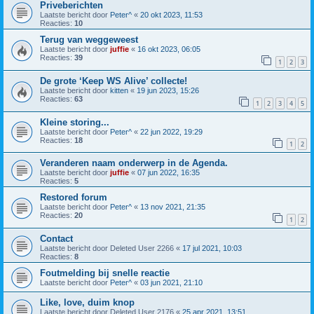
Priveberichten
Laatste bericht door
Peter^
«
20 okt 2023, 11:53
Reacties:
10
Terug van weggeweest
Laatste bericht door
juffie
«
16 okt 2023, 06:05
Reacties:
39
1
2
3
De grote ‘Keep WS Alive’ collecte!
Laatste bericht door
kitten
«
19 jun 2023, 15:26
Reacties:
63
1
2
3
4
5
Kleine storing...
Laatste bericht door
Peter^
«
22 jun 2022, 19:29
Reacties:
18
1
2
Veranderen naam onderwerp in de Agenda.
Laatste bericht door
juffie
«
07 jun 2022, 16:35
Reacties:
5
Restored forum
Laatste bericht door
Peter^
«
13 nov 2021, 21:35
Reacties:
20
1
2
Contact
Laatste bericht door
Deleted User 2266
«
17 jul 2021, 10:03
Reacties:
8
Foutmelding bij snelle reactie
Laatste bericht door
Peter^
«
03 jun 2021, 21:10
Like, love, duim knop
Laatste bericht door
Deleted User 2176
«
25 apr 2021, 13:51