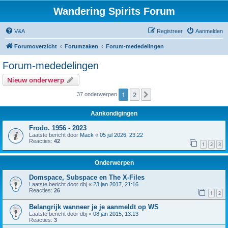
Wandering Spirits Forum
V&A
Registreer
Aanmelden
Forumoverzicht
Forumzaken
Forum-mededelingen
Forum-mededelingen
Nieuw onderwerp
1
2
Volgende
37 onderwerpen
Aankondigingen
Frodo. 1956 - 2023
Laatste bericht door
Mack
«
05 jul 2026, 23:22
Reacties:
42
1
2
3
Onderwerpen
Domspace, Subspace en The X-Files
Laatste bericht door
dbj
«
23 jan 2017, 21:16
Reacties:
26
1
2
Belangrijk wanneer je je aanmeldt op WS
Laatste bericht door
dbj
«
08 jan 2015, 13:13
Reacties:
3