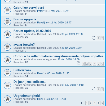
Reacties:
13
Gebruiker verwijderd
Laatste bericht door
Peter^
«
13 mar 2021, 15:44
Reacties:
9
Forum upgrade
Laatste bericht door
Ravelijne
«
11 feb 2020, 14:47
Reacties:
8
Forum update, 04-02-2019
Laatste bericht door
Deleted User 1996
«
30 jun 2019, 22:00
Reacties:
26
1
2
avatar foetsie?
Laatste bericht door
Deleted User 1996
«
21 jun 2019, 10:44
Reacties:
7
Chronische inflammatoire demyeliniserende polyneuropathie
Laatste bericht door
wandering_one
«
31 dec 2018, 14:59
Reacties:
82
1
2
3
4
5
6
Linkverzoek
Laatste bericht door
Peter^
«
06 nov 2018, 21:35
Reacties:
14
De jaarlijkse collecte...
Laatste bericht door
Deleted User 1996
«
05 nov 2018, 14:10
Reacties:
15
1
2
Upgradenarigheid
Laatste bericht door
Heidi
«
03 jul 2018, 16:28
Reacties:
66
1
2
3
4
5