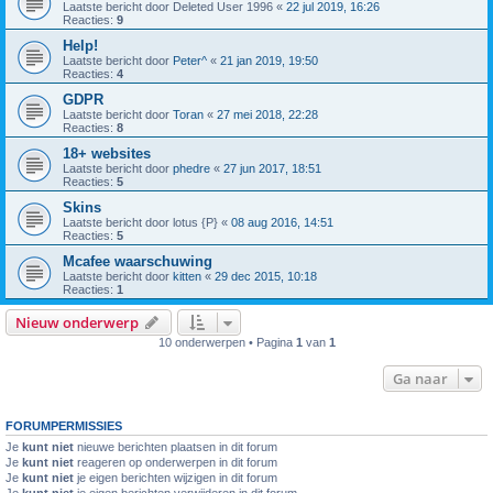
Laatste bericht door
Deleted User 1996
«
22 jul 2019, 16:26
Reacties:
9
Help!
Laatste bericht door
Peter^
«
21 jan 2019, 19:50
Reacties:
4
GDPR
Laatste bericht door
Toran
«
27 mei 2018, 22:28
Reacties:
8
18+ websites
Laatste bericht door
phedre
«
27 jun 2017, 18:51
Reacties:
5
Skins
Laatste bericht door
lotus {P}
«
08 aug 2016, 14:51
Reacties:
5
Mcafee waarschuwing
Laatste bericht door
kitten
«
29 dec 2015, 10:18
Reacties:
1
Nieuw onderwerp
10 onderwerpen • Pagina
1
van
1
Ga naar
FORUMPERMISSIES
Je
kunt niet
nieuwe berichten plaatsen in dit forum
Je
kunt niet
reageren op onderwerpen in dit forum
Je
kunt niet
je eigen berichten wijzigen in dit forum
Je
kunt niet
je eigen berichten verwijderen in dit forum