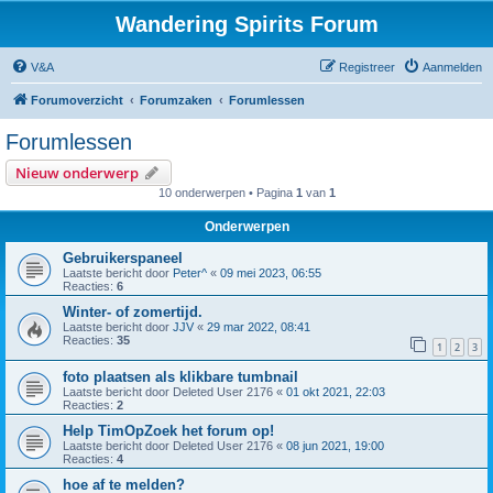
Wandering Spirits Forum
V&A
Registreer
Aanmelden
Forumoverzicht
Forumzaken
Forumlessen
Forumlessen
Nieuw onderwerp
10 onderwerpen • Pagina
1
van
1
Onderwerpen
Gebruikerspaneel
Laatste bericht door
Peter^
«
09 mei 2023, 06:55
Reacties:
6
Winter- of zomertijd.
Laatste bericht door
JJV
«
29 mar 2022, 08:41
Reacties:
35
1
2
3
foto plaatsen als klikbare tumbnail
Laatste bericht door
Deleted User 2176
«
01 okt 2021, 22:03
Reacties:
2
Help TimOpZoek het forum op!
Laatste bericht door
Deleted User 2176
«
08 jun 2021, 19:00
Reacties:
4
hoe af te melden?