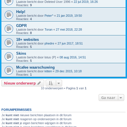
Laatste bericht door
Deleted User 1996
«
22 jul 2019, 16:26
Reacties:
9
Help!
Laatste bericht door
Peter^
«
21 jan 2019, 19:50
Reacties:
4
GDPR
Laatste bericht door
Toran
«
27 mei 2018, 22:28
Reacties:
8
18+ websites
Laatste bericht door
phedre
«
27 jun 2017, 18:51
Reacties:
5
Skins
Laatste bericht door
lotus {P}
«
08 aug 2016, 14:51
Reacties:
5
Mcafee waarschuwing
Laatste bericht door
kitten
«
29 dec 2015, 10:18
Reacties:
1
Nieuw onderwerp
10 onderwerpen • Pagina
1
van
1
Ga naar
FORUMPERMISSIES
Je
kunt niet
nieuwe berichten plaatsen in dit forum
Je
kunt niet
reageren op onderwerpen in dit forum
Je
kunt niet
je eigen berichten wijzigen in dit forum
Je
kunt niet
je eigen berichten verwijderen in dit forum