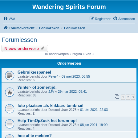
Wandering Spirits Forum
V&A
Registreer
Aanmelden
Forumoverzicht
Forumzaken
Forumlessen
Forumlessen
Nieuw onderwerp
10 onderwerpen • Pagina
1
van
1
Onderwerpen
Gebruikerspaneel
Laatste bericht door
Peter^
«
09 mei 2023, 06:55
Reacties:
6
Winter- of zomertijd.
Laatste bericht door
JJV
«
29 mar 2022, 08:41
Reacties:
35
1
2
3
foto plaatsen als klikbare tumbnail
Laatste bericht door
Deleted User 2176
«
01 okt 2021, 22:03
Reacties:
2
Help TimOpZoek het forum op!
Laatste bericht door
Deleted User 2176
«
08 jun 2021, 19:00
Reacties:
4
hoe af te melden?