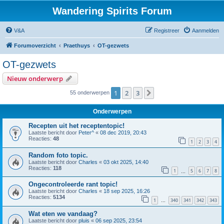
Wandering Spirits Forum
V&A
Registreer
Aanmelden
Forumoverzicht
Praethuys
OT-gezwets
OT-gezwets
Nieuw onderwerp
1
2
3
Volgende
55 onderwerpen
Onderwerpen
Recepten uit het receptentopic!
Laatste bericht door
Peter^
«
08 dec 2019, 20:43
Reacties:
48
1
2
3
4
Random foto topic.
Laatste bericht door
Charles
«
03 okt 2025, 14:40
Reacties:
118
1
5
6
7
8
…
Ongecontroleerde rant topic!
Laatste bericht door
Charles
«
18 sep 2025, 16:26
Reacties:
5134
1
340
341
342
343
…
Wat eten we vandaag?
Laatste bericht door
pluis
«
06 sep 2025, 23:54