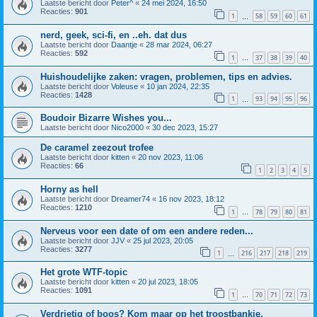
Laatste bericht door
Peter^
«
24 mei 2024, 16:50
Reacties:
901
1
58
59
60
61
…
nerd, geek, sci-fi, en ..eh. dat dus
Laatste bericht door
Daantje
«
28 mar 2024, 06:27
Reacties:
592
1
37
38
39
40
…
Huishoudelijke zaken: vragen, problemen, tips en advies.
Laatste bericht door
Voleuse
«
10 jan 2024, 22:35
Reacties:
1428
1
93
94
95
96
…
Boudoir Bizarre Wishes you...
Laatste bericht door
Nico2000
«
30 dec 2023, 15:27
De caramel zeezout trofee
Laatste bericht door
kitten
«
20 nov 2023, 11:06
Reacties:
66
1
2
3
4
5
Horny as hell
Laatste bericht door
Dreamer74
«
16 nov 2023, 18:12
Reacties:
1210
1
78
79
80
81
…
Nerveus voor een date of om een andere reden...
Laatste bericht door
JJV
«
25 jul 2023, 20:05
Reacties:
3277
1
216
217
218
219
…
Het grote WTF-topic
Laatste bericht door
kitten
«
20 jul 2023, 18:05
Reacties:
1091
1
70
71
72
73
…
Verdrietig of boos? Kom maar op het troostbankje.