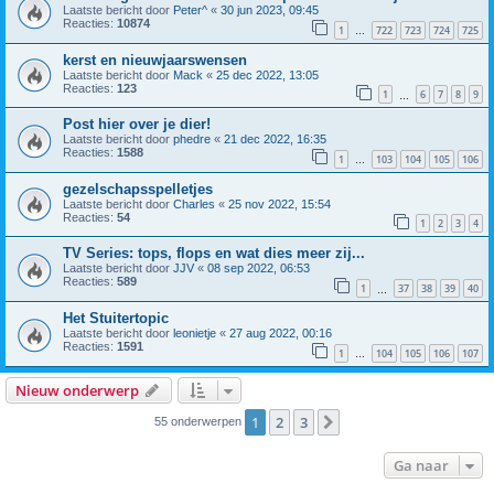
Laatste bericht door
Peter^
«
30 jun 2023, 09:45
Reacties:
10874
1
722
723
724
725
…
kerst en nieuwjaarswensen
Laatste bericht door
Mack
«
25 dec 2022, 13:05
Reacties:
123
1
6
7
8
9
…
Post hier over je dier!
Laatste bericht door
phedre
«
21 dec 2022, 16:35
Reacties:
1588
1
103
104
105
106
…
gezelschapsspelletjes
Laatste bericht door
Charles
«
25 nov 2022, 15:54
Reacties:
54
1
2
3
4
TV Series: tops, flops en wat dies meer zij...
Laatste bericht door
JJV
«
08 sep 2022, 06:53
Reacties:
589
1
37
38
39
40
…
Het Stuitertopic
Laatste bericht door
leonietje
«
27 aug 2022, 00:16
Reacties:
1591
1
104
105
106
107
…
Nieuw onderwerp
1
2
3
Volgende
55 onderwerpen
Ga naar