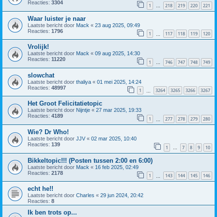
Reacties:
3304
1
218
219
220
221
…
Waar luister je naar
Laatste bericht door
Mack
«
23 aug 2025, 09:49
Reacties:
1796
1
117
118
119
120
…
Vrolijk!
Laatste bericht door
Mack
«
09 aug 2025, 14:30
Reacties:
11220
1
746
747
748
749
…
slowchat
Laatste bericht door
thaliya
«
01 mei 2025, 14:24
Reacties:
48997
1
3264
3265
3266
3267
…
Het Groot Felicitatietopic
Laatste bericht door
Nijntje
«
27 mar 2025, 19:33
Reacties:
4189
1
277
278
279
280
…
Wie? Dr Who!
Laatste bericht door
JJV
«
02 mar 2025, 10:40
Reacties:
139
1
7
8
9
10
…
Bikkeltopic!!! (Posten tussen 2:00 en 6:00)
Laatste bericht door
Mack
«
16 feb 2025, 02:49
Reacties:
2178
1
143
144
145
146
…
echt he!!
Laatste bericht door
Charles
«
29 jun 2024, 20:42
Reacties:
8
Ik ben trots op...