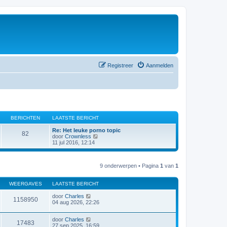
Registreer
Aanmelden
BERICHTEN
LAATSTE BERICHT
Re: Het leuke porno topic
82
B
door
Crownless
e
11 jul 2016, 12:14
k
i
j
9 onderwerpen • Pagina
1
van
1
k
l
a
WEERGAVES
LAATSTE BERICHT
a
t
door
Charles
s
1158950
04 aug 2026, 22:26
t
e
b
door
Charles
e
17483
27 sep 2025, 16:59
r