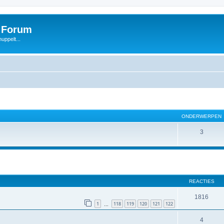
s Forum
uppelt...
ONDERWERPEN
3
REACTIES
1816
1
118
119
120
121
122
…
4