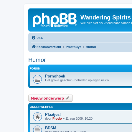
Wandering Spirit
Wie hier niet als vriend naar binnen h
V&A
Forumoverzicht
Praethuys
Humor
Humor
FORUM
Pornohoek
Het grove geschut - betreden op eigen risico
Nieuw onderwerp
ONDERWERPEN
Plaatjes!
door
Frodo
»
11 aug 2009, 10:20
BDSM