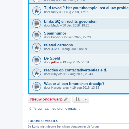
door
dbj
»
22 okt 2015, 23:24
Tijd teveel? Het youtube-topic lost al uw probl
door
faery
»
11 aug 2009, 17:13
Links â€¦ en rechts gevonden.
door
Mack
»
30 dec 2018, 19:23
Spamhumor
door
Frodo
»
22 sep 2022, 22:23
related cartoons
door
JJV
»
10 aug 2009, 08:09
De Speld
door
juffie
»
19 sep 2015, 21:01
reacties op contactadvertenties e.d.
door
rubyvita
»
12 aug 2009, 23:43
Was er al een limericken draadje?
door
Harpocrates
»
19 aug 2016, 13:33
Nieuw onderwerp
Terug naar het forumoverzicht
FORUMPERMISSIES
Je
kunt niet
nieuwe berichten plaatsen in dit forum