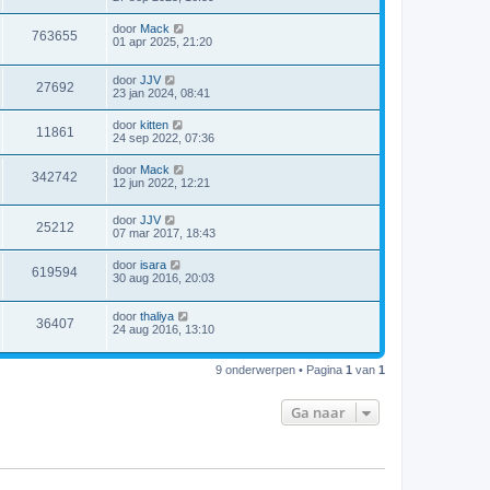
i
c
door
Mack
763655
h
01 apr 2025, 21:20
t
door
JJV
27692
23 jan 2024, 08:41
door
kitten
11861
24 sep 2022, 07:36
door
Mack
342742
12 jun 2022, 12:21
door
JJV
25212
07 mar 2017, 18:43
door
isara
619594
30 aug 2016, 20:03
door
thaliya
36407
24 aug 2016, 13:10
9 onderwerpen • Pagina
1
van
1
Ga naar