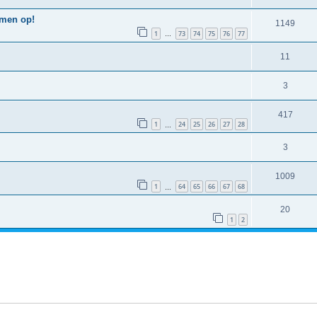
emen op!
1149
1
73
74
75
76
77
…
11
3
417
1
24
25
26
27
28
…
3
1009
1
64
65
66
67
68
…
20
1
2