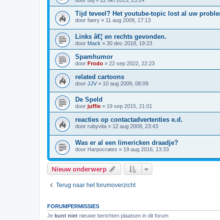
door
dbj
»
22 okt 2015, 23:24
Tijd teveel? Het youtube-topic lost al uw probl
door
faery
»
11 aug 2009, 17:13
Links â€¦ en rechts gevonden.
door
Mack
»
30 dec 2018, 19:23
Spamhumor
door
Frodo
»
22 sep 2022, 22:23
related cartoons
door
JJV
»
10 aug 2009, 08:09
De Speld
door
juffie
»
19 sep 2015, 21:01
reacties op contactadvertenties e.d.
door
rubyvita
»
12 aug 2009, 23:43
Was er al een limericken draadje?
door
Harpocrates
»
19 aug 2016, 13:33
Nieuw onderwerp
Terug naar het forumoverzicht
FORUMPERMISSIES
Je
kunt niet
nieuwe berichten plaatsen in dit forum