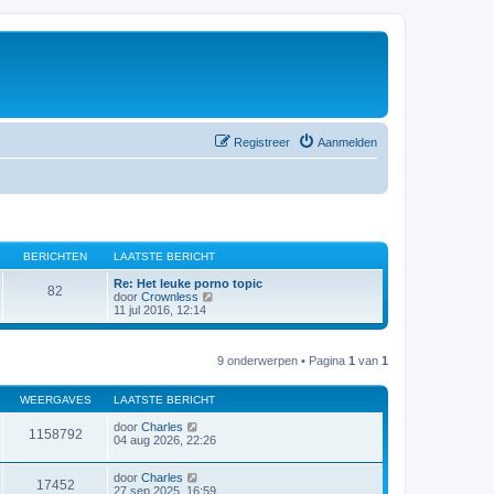
Registreer
Aanmelden
BERICHTEN
LAATSTE BERICHT
Re: Het leuke porno topic
82
B
door
Crownless
e
11 jul 2016, 12:14
k
i
j
9 onderwerpen • Pagina
1
van
1
k
l
a
WEERGAVES
LAATSTE BERICHT
a
t
door
Charles
s
1158792
04 aug 2026, 22:26
t
e
b
door
Charles
e
17452
27 sep 2025, 16:59
r