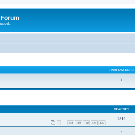
s Forum
uppelt...
ONDERWERPEN
3
REACTIES
1816
1
118
119
120
121
122
…
4