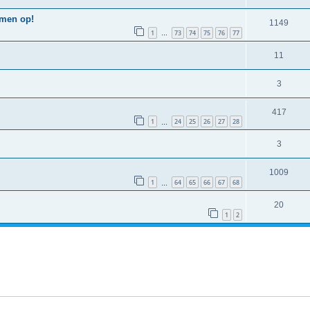
emen op!
1149
1
73
74
75
76
77
…
11
3
417
1
24
25
26
27
28
…
3
1009
1
64
65
66
67
68
…
20
1
2