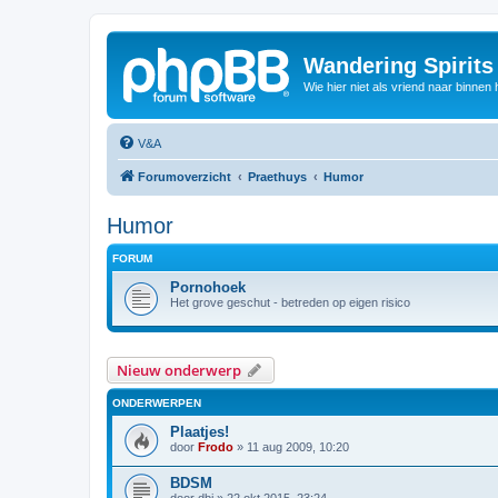
Wandering Spirit
Wie hier niet als vriend naar binnen h
V&A
Forumoverzicht
Praethuys
Humor
Humor
FORUM
Pornohoek
Het grove geschut - betreden op eigen risico
Nieuw onderwerp
ONDERWERPEN
Plaatjes!
door
Frodo
»
11 aug 2009, 10:20
BDSM