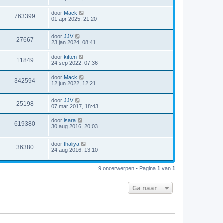
i
c
door
Mack
763399
h
01 apr 2025, 21:20
t
door
JJV
27667
23 jan 2024, 08:41
door
kitten
11849
24 sep 2022, 07:36
door
Mack
342594
12 jun 2022, 12:21
door
JJV
25198
07 mar 2017, 18:43
door
isara
619380
30 aug 2016, 20:03
door
thaliya
36380
24 aug 2016, 13:10
9 onderwerpen • Pagina
1
van
1
Ga naar